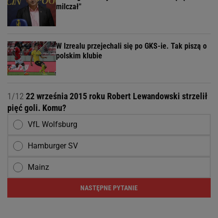
milczał"
W Izrealu przejechali się po GKS-ie. Tak piszą o
polskim klubie
1/12
22 września 2015 roku Robert Lewandowski strzelił
pięć goli. Komu?
VfL Wolfsburg
Hamburger SV
Mainz
NASTĘPNE PYTANIE