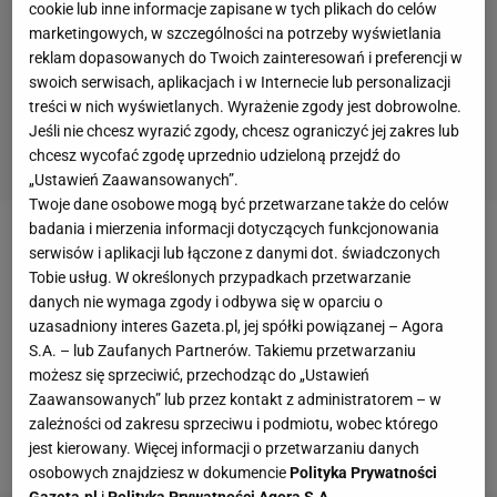
cookie lub inne informacje zapisane w tych plikach do celów
marketingowych, w szczególności na potrzeby wyświetlania
reklam dopasowanych do Twoich zainteresowań i preferencji w
swoich serwisach, aplikacjach i w Internecie lub personalizacji
treści w nich wyświetlanych. Wyrażenie zgody jest dobrowolne.
Jeśli nie chcesz wyrazić zgody, chcesz ograniczyć jej zakres lub
chcesz wycofać zgodę uprzednio udzieloną przejdź do
„Ustawień Zaawansowanych”.
Twoje dane osobowe mogą być przetwarzane także do celów
badania i mierzenia informacji dotyczących funkcjonowania
Hasan Salihamidzić, jako piłkarz spędził w
Bayernie
serwisów i aplikacji lub łączone z danymi dot. świadczonych
Tobie usług. W określonych przypadkach przetwarzanie
Monachium
9 sezonów. Z bawarskim klubem
danych nie wymaga zgody i odbywa się w oparciu o
związany był od 1998 do 2007 roku. Przez ten czas
uzasadniony interes Gazeta.pl, jej spółki powiązanej – Agora
zdobył 6 tytułów mistrza Niemiec, 4-krotnie
S.A. – lub Zaufanych Partnerów. Takiemu przetwarzaniu
możesz się sprzeciwić, przechodząc do „Ustawień
wygrywał Puchar Niemiec i raz triumfował w
Lidze
Zaawansowanych” lub przez kontakt z administratorem – w
Mistrzów
. Cztery razy był wybierany najlepszym
zależności od zakresu sprzeciwu i podmiotu, wobec którego
piłkarzem Bośni i Hercegowiny.
jest kierowany. Więcej informacji o przetwarzaniu danych
osobowych znajdziesz w dokumencie
Polityka Prywatności