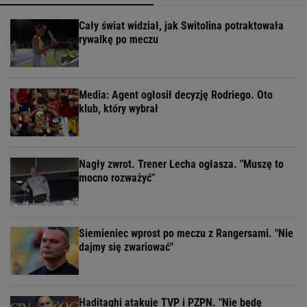
Cały świat widział, jak Switolina potraktowała
rywalkę po meczu
Media: Agent ogłosił decyzję Rodriego. Oto
klub, który wybrał
Nagły zwrot. Trener Lecha ogłasza. "Muszę to
mocno rozważyć"
Siemieniec wprost po meczu z Rangersami. "Nie
dajmy się zwariować"
Haditaghi atakuje TVP i PZPN. "Nie będę