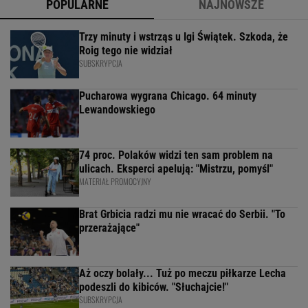
POPULARNE
NAJNOWSZE
Trzy minuty i wstrząs u Igi Świątek. Szkoda, że
Roig tego nie widział
SUBSKRYPCJA
Pucharowa wygrana Chicago. 64 minuty
Lewandowskiego
74 proc. Polaków widzi ten sam problem na
ulicach. Eksperci apelują: "Mistrzu, pomyśl"
MATERIAŁ PROMOCYJNY
Brat Grbicia radzi mu nie wracać do Serbii. "To
przerażające"
Aż oczy bolały... Tuż po meczu piłkarze Lecha
podeszli do kibiców. "Słuchajcie!"
SUBSKRYPCJA