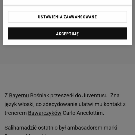
USTAWIENIA ZAAWANSOWANE
AKCEPTUJĘ
Z
Bayernu
Bośniak przeszedł do Juventusu. Zna
język włoski, co zdecydowanie ułatwi mu kontakt z
trenerem
Bawarczyków
Carlo Ancelottim.
Salihamadzić ostatnio był ambasadorem marki