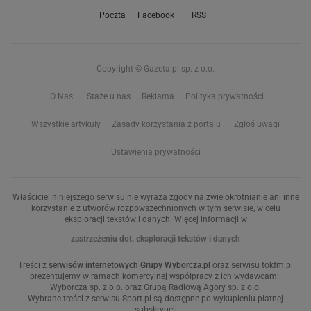
Poczta
Facebook
RSS
Copyright © Gazeta.pl sp. z o.o.
O Nas
Staże u nas
Reklama
Polityka prywatności
Wszystkie artykuły
Zasady korzystania z portalu
Zgłoś uwagi
Ustawienia prywatności
Właściciel niniejszego serwisu nie wyraża zgody na zwielokrotnianie ani inne
korzystanie z utworów rozpowszechnionych w tym serwisie, w celu
eksploracji tekstów i danych. Więcej informacji w
zastrzeżeniu dot. eksploracji tekstów i danych
Treści z
serwisów internetowych Grupy Wyborcza.pl
oraz serwisu tokfm.pl
prezentujemy w ramach komercyjnej współpracy z ich wydawcami:
Wyborcza sp. z o.o. oraz Grupą Radiową Agory sp. z o.o.
Wybrane treści z serwisu Sport.pl są dostępne po wykupieniu płatnej
subskrypcji