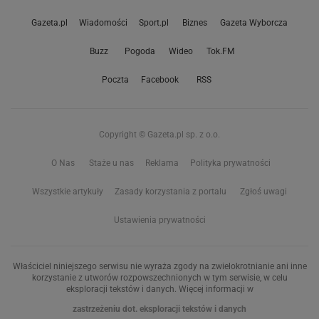
Gazeta.pl
Wiadomości
Sport.pl
Biznes
Gazeta Wyborcza
Buzz
Pogoda
Wideo
Tok.FM
Poczta
Facebook
RSS
Copyright © Gazeta.pl sp. z o.o.
O Nas
Staże u nas
Reklama
Polityka prywatności
Wszystkie artykuły
Zasady korzystania z portalu
Zgłoś uwagi
Ustawienia prywatności
Właściciel niniejszego serwisu nie wyraża zgody na zwielokrotnianie ani inne
korzystanie z utworów rozpowszechnionych w tym serwisie, w celu
eksploracji tekstów i danych. Więcej informacji w
zastrzeżeniu dot. eksploracji tekstów i danych