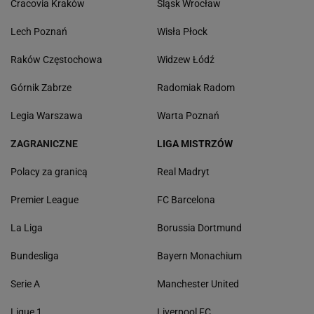
Cracovia Kraków
Śląsk Wrocław
Lech Poznań
Wisła Płock
Raków Częstochowa
Widzew Łódź
Górnik Zabrze
Radomiak Radom
Legia Warszawa
Warta Poznań
ZAGRANICZNE
LIGA MISTRZÓW
Polacy za granicą
Real Madryt
Premier League
FC Barcelona
La Liga
Borussia Dortmund
Bundesliga
Bayern Monachium
Serie A
Manchester United
Ligue 1
Liverpool FC