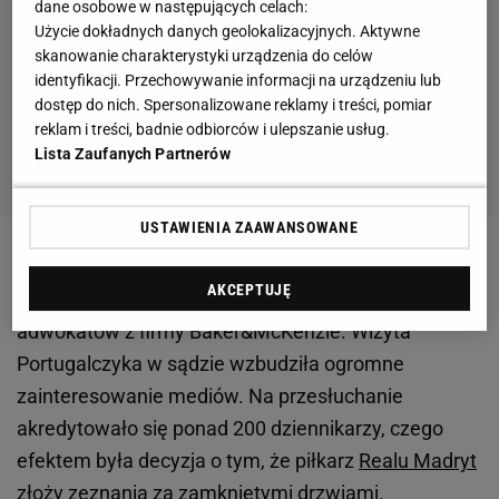
dane osobowe w następujących celach:
Użycie dokładnych danych geolokalizacyjnych. Aktywne
skanowanie charakterystyki urządzenia do celów
identyfikacji. Przechowywanie informacji na urządzeniu lub
dostęp do nich. Spersonalizowane reklamy i treści, pomiar
reklam i treści, badnie odbiorców i ulepszanie usług.
Lista Zaufanych Partnerów
USTAWIENIA ZAAWANSOWANE
Ronaldo pojawił się w sądzie w towarzystwie
AKCEPTUJĘ
swojego agenta Jorge Mendesa, a także
adwokatów z firmy Baker&McKenzie. Wizyta
Portugalczyka w sądzie wzbudziła ogromne
zainteresowanie mediów. Na przesłuchanie
akredytowało się ponad 200 dziennikarzy, czego
efektem była decyzja o tym, że piłkarz
Realu Madryt
złoży zeznania za zamkniętymi drzwiami.