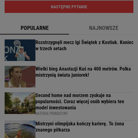
NASTĘPNE PYTANIE
POPULARNE
NAJNOWSZE
Rozstrzygnęli mecz Igi Świątek z Kostiuk. Koniec
w trzech setach
Wielki bieg Anastazji Kuś na 400 metrów. Polka
mistrzynią świata juniorek!
Second home nad morzem zyskuje na
popularności. Coraz więcej osób wybiera ten
model inwestowania
MATERIAŁ PROMOCYJNY
Mistrzyni olimpijska kończy karierę. To żona
znanego piłkarza