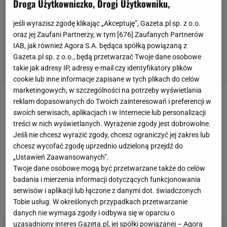
Droga Użytkowniczko, Drogi Użytkowniku,
jeśli wyrazisz zgodę klikając „Akceptuję”, Gazeta.pl sp. z o.o.
oraz jej Zaufani Partnerzy, w tym [
676
] Zaufanych Partnerów
IAB, jak również Agora S.A. będąca spółką powiązaną z
Gazeta.pl sp. z o.o., będą przetwarzać Twoje dane osobowe
takie jak adresy IP, adresy e-mail czy identyfikatory plików
cookie lub inne informacje zapisane w tych plikach do celów
marketingowych, w szczególności na potrzeby wyświetlania
reklam dopasowanych do Twoich zainteresowań i preferencji w
W poniedziałek o godzinie 11.30 Cristiano
Ronaldo
swoich serwisach, aplikacjach i w Internecie lub personalizacji
stawił się w madryckim
sądzie
, gdzie złożył
treści w nich wyświetlanych. Wyrażenie zgody jest dobrowolne.
zeznania w sprawie oszustw podatkowych, o które
Jeśli nie chcesz wyrazić zgody, chcesz ograniczyć jej zakres lub
chcesz wycofać zgodę uprzednio udzieloną przejdź do
oskarża go hiszpański rząd. Miejscowe władze
„Ustawień Zaawansowanych”.
twierdzą, że gwiazdor
Realu Madryt
poprzez
Twoje dane osobowe mogą być przetwarzane także do celów
ukrywanie dochodów oszukał urząd skarbowy na
badania i mierzenia informacji dotyczących funkcjonowania
serwisów i aplikacji lub łączone z danymi dot. świadczonych
niemal 15 milionów euro.
Tobie usług. W określonych przypadkach przetwarzanie
danych nie wymaga zgody i odbywa się w oparciu o
uzasadniony interes Gazeta.pl, jej spółki powiązanej – Agora