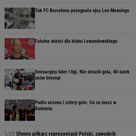
Tak FC Barcelona pożegnała ojca Leo Messiego
Fatalne wieści dla klubu Lewandowskiego
Sensacyjny lider I ligi. Nie stracili gola, 40-latek
znów błysnął
Pudło sezonu i cztery gole. Co za mecz w
Radomiu
1/23
Słynny piłkarz reprezentacji Polski, zawodnik