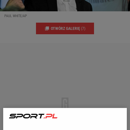
PAUL WHITE/AP
OTWÓRZ GALERIĘ
(7)