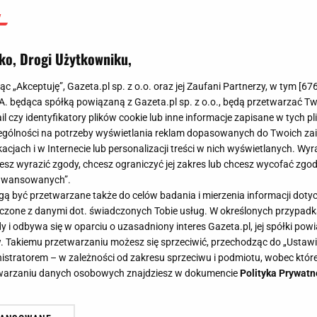
ko, Drogi Użytkowniku,
jąc „Akceptuję”, Gazeta.pl sp. z o.o. oraz jej Zaufani Partnerzy, w tym [
67
.A. będąca spółką powiązaną z Gazeta.pl sp. z o.o., będą przetwarzać T
ail czy identyfikatory plików cookie lub inne informacje zapisane w tych p
gólności na potrzeby wyświetlania reklam dopasowanych do Twoich zain
acjach i w Internecie lub personalizacji treści w nich wyświetlanych. Wyr
cesz wyrazić zgody, chcesz ograniczyć jej zakres lub chcesz wycofać zgo
aawansowanych”.
 być przetwarzane także do celów badania i mierzenia informacji dot
 łączone z danymi dot. świadczonych Tobie usług. W określonych przypad
i odbywa się w oparciu o uzasadniony interes Gazeta.pl, jej spółki powi
. Takiemu przetwarzaniu możesz się sprzeciwić, przechodząc do „Ust
nistratorem – w zależności od zakresu sprzeciwu i podmiotu, wobec które
etwarzaniu danych osobowych znajdziesz w dokumencie
Polityka Prywatn