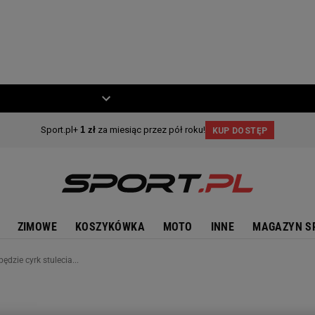
ZIECKO
MOTO
ZIMOWE
KOSZYKÓWKA
MOTO
INNE
MAGAZYN S
dzie cyrk stulecia...