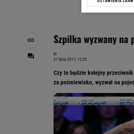
USTAWIENIA ZAA
Klikając „Akceptuję” wyra
Zaufanych Partnerów i A
dotyczące plików cookie,
odnośnik „Ustawienia pr
plików cookie możliwa je
Szpilka wyzwany na p
My, nasi Zaufani Partne
Użycie dokładnych danych
Przechowywanie informacji
br
31 lipca 2017, 12:53
badnie odbiorców i uleps
Czy to będzie kolejny przeciwnik
za pośmiewisko, wyzwał na pojed