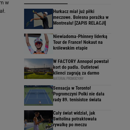
ym w
ał.
Hurkacz miał już piłki
meczowe. Bolesna porażka w
Montrealu! [ZAPIS RELACJI]
Niewiadoma-Phinney liderką
Tour de France! Nokaut na
królewskim etapie
W FACTORY Annopol powstał
kort do padla. Outletowi
klienci zagrają za darmo
MATERIAŁ PROMOCYJNY
Sensacja w Toronto!
Pogromczyni Polki nie dała
rady 89. tenisistce świata
Cały świat widział, jak
Switolina potraktowała
rywalkę po meczu