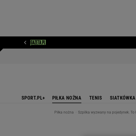
WIADOMOŚCI
NEXT
SPORT
PLOTEK
D
SPORT.PL+
PIŁKA NOŻNA
TENIS
SIATKÓWKA
Piłka nożna
Szpilka wyzwany na pojedynek. To bę