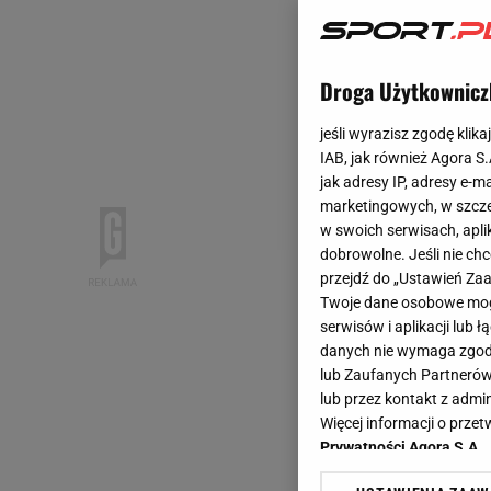
Droga Użytkownicz
jeśli wyrazisz zgodę klika
IAB, jak również Agora S
jak adresy IP, adresy e-m
marketingowych, w szcze
w swoich serwisach, aplik
dobrowolne. Jeśli nie ch
przejdź do „Ustawień Z
Twoje dane osobowe mogą
serwisów i aplikacji lub
danych nie wymaga zgody 
lub Zaufanych Partnerów
lub przez kontakt z admi
Więcej informacji o prz
Prywatności Agora S.A.