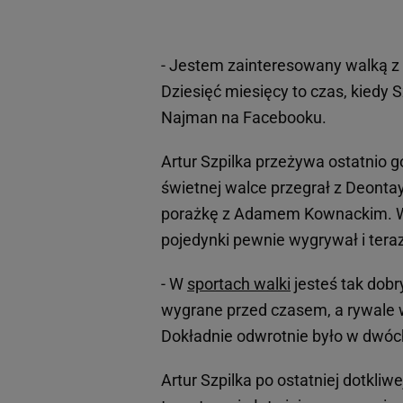
- Jestem zainteresowany walką z
Dziesięć miesięcy to czas, kiedy S
Najman na Facebooku.
Artur Szpilka przeżywa ostatnio g
świetnej walce przegrał z Deonta
porażkę z Adamem Kownackim. W p
pojedynki pewnie wygrywał i tera
- W
sportach walki
jesteś tak dobr
wygrane przed czasem, a rywale w
Dokładnie odwrotnie było w dwóch
Artur Szpilka po ostatniej dotkli