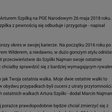
 Arturem Szpilką na PGE Narodowym 26 maja 2018 roku.
zpilka z pewnością się odbuduje i przygotuje - napisał
orszy okres w swojej karierze. Na początku 2016 roku po
yem Wilderem, a niedawno, w dużo gorszym stylu odniós
rzeciwieństwie do Szpilki Najman swoje ostatnie
z chciałby sprawdzić się z bardziej wymagającym rywale
y jak Twoja ostatnia walka. Moje dwie ostatnie walki to
 obydwu przypadkach byli cuceni z utraty przytomności
 ostatnich walkach Artura Szpilki - dodał Marcin Najma
wej porażce prawdopodobnie będzie chciał zmierzyć się z