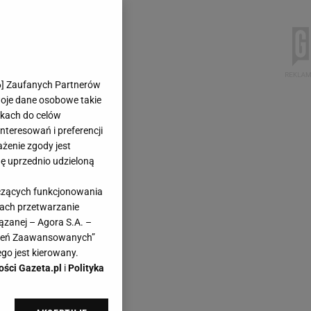
6
] Zaufanych Partnerów
woje dane osobowe takie
likach do celów
teresowań i preferencji
ażenie zgody jest
dę uprzednio udzieloną
yczących funkcjonowania
kach przetwarzanie
ązanej – Agora S.A. –
awień Zaawansowanych”
go jest kierowany.
ości Gazeta.pl
i
Polityka