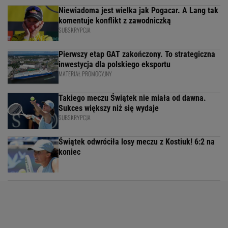
Niewiadoma jest wielka jak Pogacar. A Lang tak
komentuje konflikt z zawodniczką
SUBSKRYPCJA
Pierwszy etap GAT zakończony. To strategiczna
inwestycja dla polskiego eksportu
MATERIAŁ PROMOCYJNY
Takiego meczu Świątek nie miała od dawna.
Sukces większy niż się wydaje
SUBSKRYPCJA
Świątek odwróciła losy meczu z Kostiuk! 6:2 na
koniec