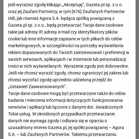
jeśli wyrazisz zgodę klikając „Akceptuję”, Gazeta.pl sp. z o.o.
oraz jej Zaufani Partnerzy, w tym [
676
] Zaufanych Partnerów
IAB, jak również Agora S.A. będąca spółką powiązaną z
Gazeta.pl sp. z o.o., będą przetwarzać Twoje dane osobowe
takie jak adresy IP, adresy e-mail czy identyfikatory plików
cookie lub inne informacje zapisane w tych plikach do celów
marketingowych, w szczególności na potrzeby wyświetlania
Pod względem wyceny Robert Lewandowski w
reklam dopasowanych do Twoich zainteresowań i preferencji w
swoich serwisach, aplikacjach i w Internecie lub personalizacji
rankingu "The Telegraph" znalazł się na ósmej
treści w nich wyświetlanych. Wyrażenie zgody jest dobrowolne.
pozycji. Reprezentanta Polski wyprzedzili Paulo
Jeśli nie chcesz wyrazić zgody, chcesz ograniczyć jej zakres lub
Dybala
(107 mln), Harry Kane (110 mln),
Cristiano
chcesz wycofać zgodę uprzednio udzieloną przejdź do
„Ustawień Zaawansowanych”.
Ronaldo
(120 mln),
Luis Suarez
(140 mln), Kylian
Twoje dane osobowe mogą być przetwarzane także do celów
Mbappe (160 mln), Neymar (200 mln) i Lionel Messi
badania i mierzenia informacji dotyczących funkcjonowania
(220 mln).
serwisów i aplikacji lub łączone z danymi dot. świadczonych
Tobie usług. W określonych przypadkach przetwarzanie
danych nie wymaga zgody i odbywa się w oparciu o
uzasadniony interes Gazeta.pl, jej spółki powiązanej – Agora
S.A. – lub Zaufanych Partnerów. Takiemu przetwarzaniu