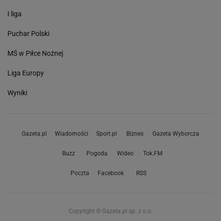
I liga
Puchar Polski
MŚ w Piłce Nożnej
Liga Europy
Wyniki
Gazeta.pl
Wiadomości
Sport.pl
Biznes
Gazeta Wyborcza
Buzz
Pogoda
Wideo
Tok.FM
Poczta
Facebook
RSS
Copyright © Gazeta.pl sp. z o.o.