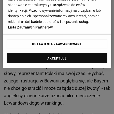
skanowanie charakterystyki urządzenia do celów
identyfikacji. Przechowywanie informacji na urządzeniu lub
dostęp do nich. Spersonalizowane reklamy i treści, pomiar
reklam i treści, badnie odbiorców i ulepszanie usług.
Lista Zaufanych Partnerów
USTAWIENIA ZAAWANSOWANE
"Archetyp środkowego napastnika. Duży, silny, dobry
w powietrzu i grający obunóż. Myślisz o Zlatanie
AKCEPTUJĘ
Ibrahimoviciu, ale on jest siedem lat młodszy. Innymi
słowy, reprezentant Polski ma swój czas. Słychać,
że jego frustracja w Bawarii pogłębia się, ale Bayern
nie chce go stracić i może zażądać dużej kwoty" - tak
angielscy dziennikarze uzasadnili umieszczenie
Lewandowskiego w rankingu.