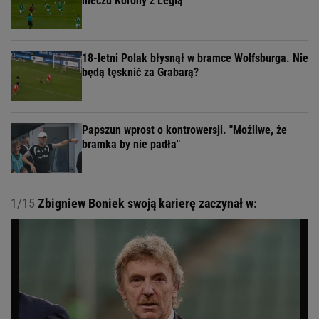
meczu Korony z Legią
18-letni Polak błysnął w bramce Wolfsburga. Nie
będą tęsknić za Grabarą?
Papszun wprost o kontrowersji. "Możliwe, że
bramka by nie padła"
1/15
Zbigniew Boniek swoją karierę zaczynał w: