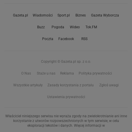
Gazeta.pl
Wiadomości
Sport.pl
Biznes
Gazeta Wyborcza
Buzz
Pogoda
Wideo
Tok.FM
Poczta
Facebook
RSS
Copyright © Gazeta.pl sp. z o.o.
O Nas
Staże u nas
Reklama
Polityka prywatności
Wszystkie artykuły
Zasady korzystania z portalu
Zgłoś uwagi
Ustawienia prywatności
Właściciel niniejszego serwisu nie wyraża zgody na zwielokrotnianie ani inne
korzystanie z utworów rozpowszechnionych w tym serwisie, w celu
eksploracji tekstów i danych. Więcej informacji w