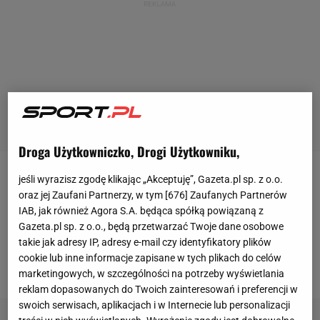
Droga Użytkowniczko, Drogi Użytkowniku,
jeśli wyrazisz zgodę klikając „Akceptuję”, Gazeta.pl sp. z o.o.
Gmina Wrocław i Grzegorz Ślak już od pewnego
oraz jej Zaufani Partnerzy, w tym [
676
] Zaufanych Partnerów
czasu dyskutują na
temat
sprzedaży klubu i
IAB, jak również Agora S.A. będąca spółką powiązaną z
wszystko szło w dobrym kierunku, dopóki
Gazeta.pl sp. z o.o., będą przetwarzać Twoje dane osobowe
takie jak adresy IP, adresy e-mail czy identyfikatory plików
biznesmen nie przedstawił swoich trzech warunków
cookie lub inne informacje zapisane w tych plikach do celów
dotyczących transakcji.
marketingowych, w szczególności na potrzeby wyświetlania
reklam dopasowanych do Twoich zainteresowań i preferencji w
swoich serwisach, aplikacjach i w Internecie lub personalizacji