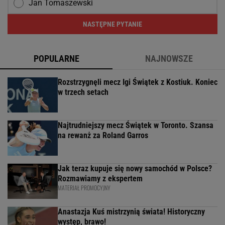
Jan Tomaszewski
NASTĘPNE PYTANIE
POPULARNE
NAJNOWSZE
Rozstrzygnęli mecz Igi Świątek z Kostiuk. Koniec
w trzech setach
Najtrudniejszy mecz Świątek w Toronto. Szansa
na rewanż za Roland Garros
Jak teraz kupuje się nowy samochód w Polsce?
Rozmawiamy z ekspertem
MATERIAŁ PROMOCYJNY
Anastazja Kuś mistrzynią świata! Historyczny
występ, brawo!