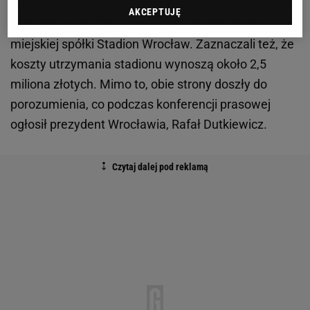
Miasto nie chciało się zgodzić na te warunki. Władze
AKCEPTUJĘ
oczekiwały, że 30% pieniędzy za bilety trafi do
miejskiej spółki Stadion Wrocław. Zaznaczali też, że
koszty utrzymania stadionu wynoszą około 2,5
miliona złotych. Mimo to, obie strony doszły do
porozumienia, co podczas konferencji prasowej
ogłosił prezydent Wrocławia, Rafał Dutkiewicz.