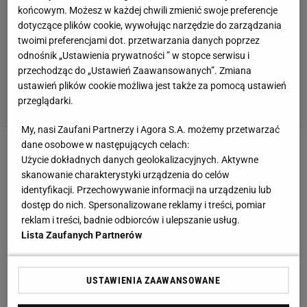
końcowym. Możesz w każdej chwili zmienić swoje preferencje
dotyczące plików cookie, wywołując narzędzie do zarządzania
twoimi preferencjami dot. przetwarzania danych poprzez
odnośnik „Ustawienia prywatności ” w stopce serwisu i
przechodząc do „Ustawień Zaawansowanych”. Zmiana
ustawień plików cookie możliwa jest także za pomocą ustawień
przeglądarki.
My, nasi Zaufani Partnerzy i Agora S.A. możemy przetwarzać
dane osobowe w następujących celach:
Ślak chciał, aby sto procent dochodów ze sprzedaży
Użycie dokładnych danych geolokalizacyjnych. Aktywne
skanowanie charakterystyki urządzenia do celów
biletów zasilało kasę klubu. Ponadto oczekiwał, że
identyfikacji. Przechowywanie informacji na urządzeniu lub
Śląsk otrzyma całkowitą sumę
pieniędzy
od
dostęp do nich. Spersonalizowane reklamy i treści, pomiar
sponsora tytularnego stadionu, którym ma być firma
reklam i treści, badnie odbiorców i ulepszanie usług.
Lista Zaufanych Partnerów
płacąca przez trzy lata 15 milionów złotych.
Biznesmen planował również płacić milion złotych
za roczny wynajem stadionu.
USTAWIENIA ZAAWANSOWANE