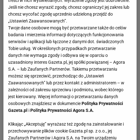
treści w nich wyświetlanych. Wyrażenie zgody jest dobrowolne.
Jeśli nie chcesz wyrazić zgody, chcesz ograniczyć jej zakres lub
chcesz wycofać zgodę uprzednio udzieloną przejdź do
„Ustawień Zaawansowanych”.
Twoje dane osobowe mogą być przetwarzane także do celów
badania i mierzenia informacji dotyczących funkcjonowania
serwisów i aplikacji lub łączone z danymi dot. świadczonych
Tobie usług. W określonych przypadkach przetwarzanie
danych nie wymaga zgody i odbywa się w oparciu o
uzasadniony interes Gazeta.pl, jej spółki powiązanej – Agora
S.A. – lub Zaufanych Partnerów. Takiemu przetwarzaniu
możesz się sprzeciwić, przechodząc do „Ustawień
Zaawansowanych” lub przez kontakt z administratorem – w
zależności od zakresu sprzeciwu i podmiotu, wobec którego
jest kierowany. Więcej informacji o przetwarzaniu danych
osobowych znajdziesz w dokumencie
Polityka Prywatności
Gazeta.pl
i
Polityka Prywatności Agora S.A.
Klikając „Akceptuję” wyrażasz też zgodę na zainstalowanie i
przechowywanie plików cookie Gazeta.pl sp. z o.o., jej
Zaufanych Partnerów i Agora S.A. na Twoim urządzeniu