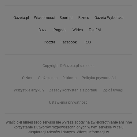
Gazeta.pl
Wiadomości
Sport.pl
Biznes
Gazeta Wyborcza
Buzz
Pogoda
Wideo
Tok.FM
Poczta
Facebook
RSS
Copyright © Gazeta.pl sp. z o.o.
O Nas
Staże u nas
Reklama
Polityka prywatności
Wszystkie artykuły
Zasady korzystania z portalu
Zgłoś uwagi
Ustawienia prywatności
Właściciel niniejszego serwisu nie wyraża zgody na zwielokrotnianie ani inne
korzystanie z utworów rozpowszechnionych w tym serwisie, w celu
eksploracji tekstów i danych. Więcej informacji w