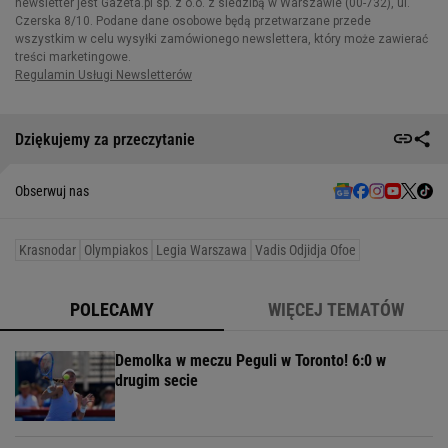
Dziękujemy za przeczytanie
Obserwuj nas
Krasnodar
Olympiakos
Legia Warszawa
Vadis Odjidja Ofoe
POLECAMY
WIĘCEJ TEMATÓW
Demolka w meczu Peguli w Toronto! 6:0 w
drugim secie