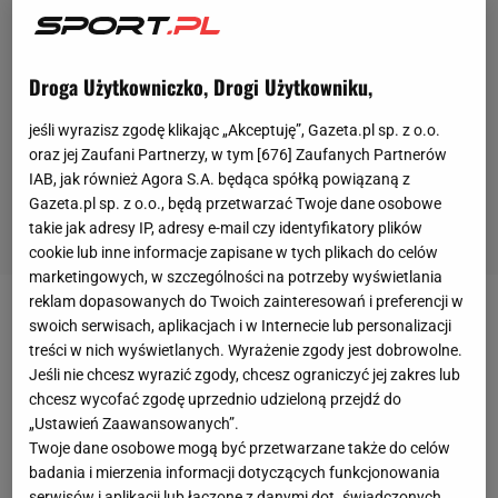
Droga Użytkowniczko, Drogi Użytkowniku,
jeśli wyrazisz zgodę klikając „Akceptuję”, Gazeta.pl sp. z o.o.
oraz jej Zaufani Partnerzy, w tym [
676
] Zaufanych Partnerów
IAB, jak również Agora S.A. będąca spółką powiązaną z
Gazeta.pl sp. z o.o., będą przetwarzać Twoje dane osobowe
takie jak adresy IP, adresy e-mail czy identyfikatory plików
cookie lub inne informacje zapisane w tych plikach do celów
marketingowych, w szczególności na potrzeby wyświetlania
reklam dopasowanych do Twoich zainteresowań i preferencji w
W ostatnich tygodniach sprawa
transferu
Vadisa
swoich serwisach, aplikacjach i w Internecie lub personalizacji
treści w nich wyświetlanych. Wyrażenie zgody jest dobrowolne.
Odjidji-Ofoe wywołała bardzo duże zamieszanie w
Jeśli nie chcesz wyrazić zgody, chcesz ograniczyć jej zakres lub
mediach. Belgijski pomocnik przed oficjalnym
chcesz wycofać zgodę uprzednio udzieloną przejdź do
transferem do Olympiakosu Pireus miał przenieść
„Ustawień Zaawansowanych”.
Twoje dane osobowe mogą być przetwarzane także do celów
się do Krasnodaru. Według informacji rosyjskich
badania i mierzenia informacji dotyczących funkcjonowania
dziennikarzy transfer na wschód nie udał się przez
serwisów i aplikacji lub łączone z danymi dot. świadczonych