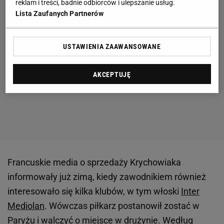
reklam i treści, badnie odbiorców i ulepszanie usług.
Lista Zaufanych Partnerów
USTAWIENIA ZAAWANSOWANE
AKCEPTUJĘ
Francuskie media o sprzedaży Krychowiaka
informowały już zimą, kiedy zawodnikiem również
interesowało się kilka klubów, w tym włoski
Inter
Mediolan
. Wówczas piłkarz postanowił zostać w
Paryżu i walczyć o miejsce w drużynie. Według