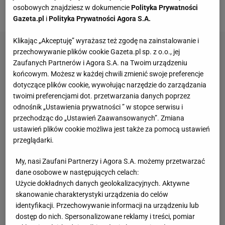
osobowych znajdziesz w dokumencie
Polityka Prywatności
Marco Verattiego i Thiago Mottę.
Gazeta.pl
i
Polityka Prywatności Agora S.A.
Klikając „Akceptuję” wyrażasz też zgodę na zainstalowanie i
przechowywanie plików cookie Gazeta.pl sp. z o.o., jej
Zaufanych Partnerów i Agora S.A. na Twoim urządzeniu
końcowym. Możesz w każdej chwili zmienić swoje preferencje
dotyczące plików cookie, wywołując narzędzie do zarządzania
twoimi preferencjami dot. przetwarzania danych poprzez
odnośnik „Ustawienia prywatności ” w stopce serwisu i
przechodząc do „Ustawień Zaawansowanych”. Zmiana
ustawień plików cookie możliwa jest także za pomocą ustawień
przeglądarki.
My, nasi Zaufani Partnerzy i Agora S.A. możemy przetwarzać
dane osobowe w następujących celach:
Użycie dokładnych danych geolokalizacyjnych. Aktywne
skanowanie charakterystyki urządzenia do celów
identyfikacji. Przechowywanie informacji na urządzeniu lub
dostęp do nich. Spersonalizowane reklamy i treści, pomiar