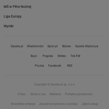
MŚ w Piłce Nożnej
Liga Europy
Wyniki
Gazeta.pl
Wiadomości
Sport.pl
Biznes
Gazeta Wyborcza
Buzz
Pogoda
Wideo
Tok.FM
Poczta
Facebook
RSS
Copyright © Gazeta.pl sp. z o.o.
O Nas
Staże u nas
Reklama
Polityka prywatności
Wszystkie artykuły
Zasady korzystania z portalu
Zgłoś uwagi