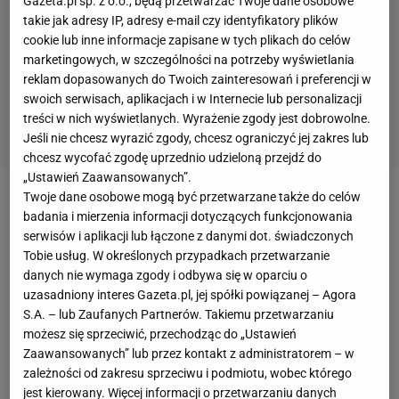
Gazeta.pl sp. z o.o., będą przetwarzać Twoje dane osobowe
takie jak adresy IP, adresy e-mail czy identyfikatory plików
cookie lub inne informacje zapisane w tych plikach do celów
marketingowych, w szczególności na potrzeby wyświetlania
reklam dopasowanych do Twoich zainteresowań i preferencji w
swoich serwisach, aplikacjach i w Internecie lub personalizacji
treści w nich wyświetlanych. Wyrażenie zgody jest dobrowolne.
Jeśli nie chcesz wyrazić zgody, chcesz ograniczyć jej zakres lub
chcesz wycofać zgodę uprzednio udzieloną przejdź do
„Ustawień Zaawansowanych”.
Twoje dane osobowe mogą być przetwarzane także do celów
O ewentualnym odejściu Krychowiaka z
Paris Saint-
badania i mierzenia informacji dotyczących funkcjonowania
Germain
mówi się już od przeszło pół roku. Polak do
serwisów i aplikacji lub łączone z danymi dot. świadczonych
Tobie usług. W określonych przypadkach przetwarzanie
klubu z
Ligue 1
przechodził jako gwiazda
danych nie wymaga zgody i odbywa się w oparciu o
hiszpańskiej Sevilli i nic nie zwiastowało tego, co
uzasadniony interes Gazeta.pl, jej spółki powiązanej – Agora
miało czekać 27-latka we
Francji
. Pomocnik nie
S.A. – lub Zaufanych Partnerów. Takiemu przetwarzaniu
możesz się sprzeciwić, przechodząc do „Ustawień
przebił się do pierwszego
składu
trenera Unaia
Zaawansowanych” lub przez kontakt z administratorem – w
Emery`ego, który w środku pola chętniej stawiał
zależności od zakresu sprzeciwu i podmiotu, wobec którego
m.in. na Adriena Rabiota, Blaise`a Mautidiego,
jest kierowany. Więcej informacji o przetwarzaniu danych