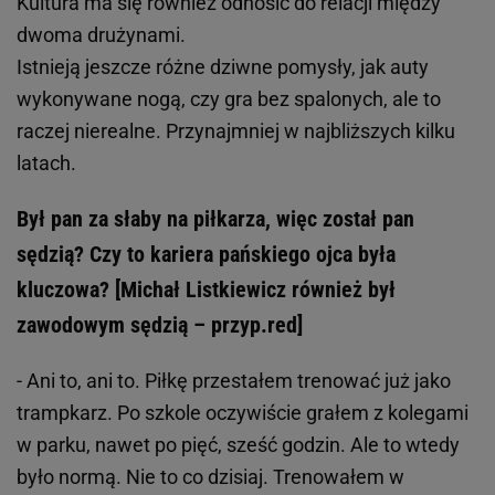
Kultura ma się również odnosić do relacji między
dwoma drużynami.
Istnieją jeszcze różne dziwne pomysły, jak auty
wykonywane nogą, czy gra bez spalonych, ale to
raczej nierealne. Przynajmniej w najbliższych kilku
latach.
Był pan za słaby na piłkarza, więc został pan
sędzią? Czy to kariera pańskiego ojca była
kluczowa? [Michał Listkiewicz również był
zawodowym sędzią – przyp.red]
- Ani to, ani to. Piłkę przestałem trenować już jako
trampkarz. Po szkole oczywiście grałem z kolegami
w parku, nawet po pięć, sześć godzin. Ale to wtedy
było normą. Nie to co dzisiaj. Trenowałem w