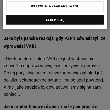
USTAWIENIA ZAAWANSOWANE
AKCEPTUJĘ
Jaka była pańska reakcja, gdy PZPN oświadczył, że
wprowadzi VAR?
- Odetchnąłem z ulgą. VAR nie jest w stanie nic
zepsuć, a naprawi największe, oczywiste pomyłki.
Do tej pory
kibic
przed telewizorem widział błąd już
po kilku sekundach od sytuacji, bo oglądał powtórki.
A my, jako sędziowie, dowiadywaliśmy się na sam
koniec...
Jako arbiter liniowy również może pan prosić o