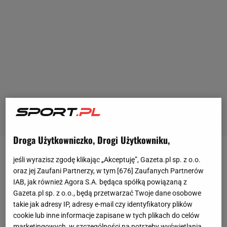
Droga Użytkowniczko, Drogi Użytkowniku,
Były jakieś problemy z przyswojeniem nowej
jeśli wyrazisz zgodę klikając „Akceptuję”, Gazeta.pl sp. z o.o.
oraz jej Zaufani Partnerzy, w tym [
676
] Zaufanych Partnerów
technologii?
IAB, jak również Agora S.A. będąca spółką powiązaną z
Gazeta.pl sp. z o.o., będą przetwarzać Twoje dane osobowe
- Nie, bo przed turniejem odbyliśmy dziesięć
takie jak adresy IP, adresy e-mail czy identyfikatory plików
intensywnych dni szkoleń. Ćwiczyliśmy podczas
cookie lub inne informacje zapisane w tych plikach do celów
marketingowych, w szczególności na potrzeby wyświetlania