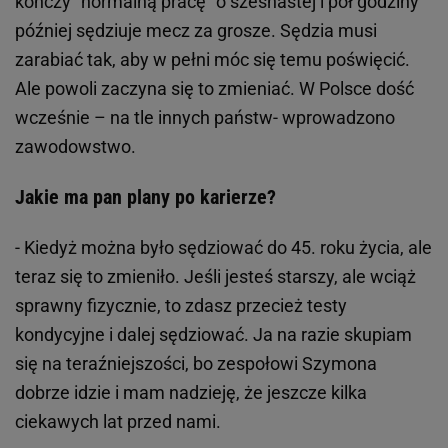
kończy ”normalną pracę” o szesnastej i pół godziny
później sędziuje mecz za grosze. Sędzia musi
zarabiać tak, aby w pełni móc się temu poświęcić.
Ale powoli zaczyna się to zmieniać. W Polsce dość
wcześnie – na tle innych państw- wprowadzono
zawodowstwo.
Jakie ma pan plany po karierze?
- Kiedyż można było sędziować do 45. roku życia, ale
teraz się to zmieniło. Jeśli jesteś starszy, ale wciąż
sprawny fizycznie, to zdasz przecież testy
kondycyjne i dalej sędziować. Ja na razie skupiam
się na teraźniejszości, bo zespołowi Szymona
dobrze idzie i mam nadzieję, że jeszcze kilka
ciekawych lat przed nami.