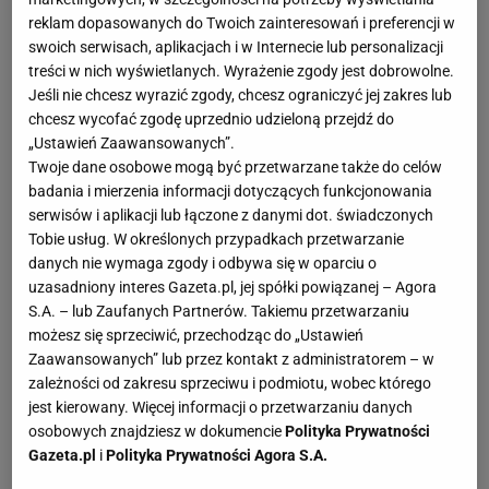
sparingów drużyn juniorskich. Po szkoleniu, cała
reklam dopasowanych do Twoich zainteresowań i preferencji w
procedura była już dla nas zrozumiała. Teorię każdy
swoich serwisach, aplikacjach i w Internecie lub personalizacji
znał, trzeba było to sprawdzić jeszcze w praktyce.
treści w nich wyświetlanych. Wyrażenie zgody jest dobrowolne.
Jeśli nie chcesz wyrazić zgody, chcesz ograniczyć jej zakres lub
Szymon Marciniak już wcześniej miał styczność z
chcesz wycofać zgodę uprzednio udzieloną przejdź do
systemem VAR, więc nam to pomogło. Codziennie
„Ustawień Zaawansowanych”.
na treningach było kilkanaście spornych sytuacji, ale
Twoje dane osobowe mogą być przetwarzane także do celów
badania i mierzenia informacji dotyczących funkcjonowania
kluczowa jest procedura współpracy między
serwisów i aplikacji lub łączone z danymi dot. świadczonych
boiskowymi arbitrami, a sędzią VAR. Tak, aby
Tobie usług. W określonych przypadkach przetwarzanie
konsultacja zajmowała jak najmniej czasu.
danych nie wymaga zgody i odbywa się w oparciu o
uzasadniony interes Gazeta.pl, jej spółki powiązanej – Agora
PZPN też was szkolił?
S.A. – lub Zaufanych Partnerów. Takiemu przetwarzaniu
możesz się sprzeciwić, przechodząc do „Ustawień
Zaawansowanych” lub przez kontakt z administratorem – w
- Grupy Szymona Marciniaka [m.in.: Paweł Sokolnicki
zależności od zakresu sprzeciwu i podmiotu, wobec którego
i właśnie Listkiewicz – przyp.red] akurat wówczas
jest kierowany. Więcej informacji o przetwarzaniu danych
nie, bo nas szkoliła FIFA w Korei. Ale PZPN też od
osobowych znajdziesz w dokumencie
Polityka Prywatności
Gazeta.pl
i
Polityka Prywatności Agora S.A.
dłuższego czasu intensywnie szkoli arbitrów.