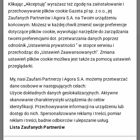
Program VAR jest w tej chwili eksperymentem, a nie
Klikając „Akceptuję” wyrażasz też zgodę na zainstalowanie i
częścią Przepisów Gry, więc wszystko nadzorowane
przechowywanie plików cookie Gazeta.pl sp. z o.o., jej
Zaufanych Partnerów i Agora S.A. na Twoim urządzeniu
jest przez IFAB (Międzynarodowa Rada Piłkarska).
końcowym. Możesz w każdej chwili zmienić swoje preferencje
dotyczące plików cookie, wywołując narzędzie do zarządzania
twoimi preferencjami dot. przetwarzania danych poprzez
odnośnik „Ustawienia prywatności ” w stopce serwisu i
przechodząc do „Ustawień Zaawansowanych”. Zmiana
ustawień plików cookie możliwa jest także za pomocą ustawień
przeglądarki.
My, nasi Zaufani Partnerzy i Agora S.A. możemy przetwarzać
dane osobowe w następujących celach:
Użycie dokładnych danych geolokalizacyjnych. Aktywne
skanowanie charakterystyki urządzenia do celów
identyfikacji. Przechowywanie informacji na urządzeniu lub
dostęp do nich. Spersonalizowane reklamy i treści, pomiar
reklam i treści, badnie odbiorców i ulepszanie usług.
Lista Zaufanych Partnerów