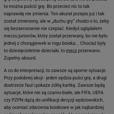
to można puścić grę. Bo przecież nic to tak
naprawdę nie zmienia. Ten akurat przepis już i tak
został zmieniony, ale w „duchu gry” chodzi o to, żeby
się bezsensownie nie czepiać. Kiedyś oglądałem
meczu juniorów, który został przerwany, bo nie było
jednej z chorągiewek w rogu boiska... Chociaż były
to dziesięcioletnie dzieciaki, to
mecz
przerwano.
Zupełny absurd.
A co do interpretacji, to zawsze są sporne sytuacje.
Przy podobnej akcji - jeden sędzia puści grę, a drugi
dostrzeże faul i pokaże żółtą kartkę. Zawsze będą
sytuacje, które nie są czarno-białe, ale FIFA, UEFA
czy PZPN dążą do unifikacji decyzji sędziowskich,
aby oceniać zdarzenia boiskowe w jak najbardziej