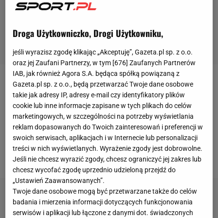
Droga Użytkowniczko, Drogi Użytkowniku,
jeśli wyrazisz zgodę klikając „Akceptuję”, Gazeta.pl sp. z o.o.
oraz jej Zaufani Partnerzy, w tym [
676
] Zaufanych Partnerów
IAB, jak również Agora S.A. będąca spółką powiązaną z
Gazeta.pl sp. z o.o., będą przetwarzać Twoje dane osobowe
Ofensywny pomocnik
Ruchu Chorzów
jeszcze w
takie jak adresy IP, adresy e-mail czy identyfikatory plików
grudniu 2016 roku zaliczył kilkudniowy pobyt w
cookie lub inne informacje zapisane w tych plikach do celów
Interze Mediolan
. Trenował tam z kilkoma grupami
marketingowych, w szczególności na potrzeby wyświetlania
młodzieżowymi. 17-latek zrobił na Włochach
reklam dopasowanych do Twoich zainteresowań i preferencji w
swoich serwisach, aplikacjach i w Internecie lub personalizacji
ogromne wrażenie. Jednak to nie
Inter
będzie jego
treści w nich wyświetlanych. Wyrażenie zgody jest dobrowolne.
nowym klubem, a... AC Milan.
Jeśli nie chcesz wyrazić zgody, chcesz ograniczyć jej zakres lub
chcesz wycofać zgodę uprzednio udzieloną przejdź do
„Ustawień Zaawansowanych”.
Twoje dane osobowe mogą być przetwarzane także do celów
badania i mierzenia informacji dotyczących funkcjonowania
serwisów i aplikacji lub łączone z danymi dot. świadczonych