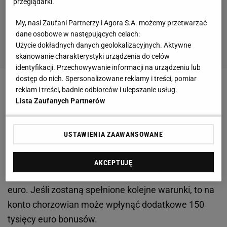
przeglądarki.
My, nasi Zaufani Partnerzy i Agora S.A. możemy przetwarzać
dane osobowe w następujących celach:
Użycie dokładnych danych geolokalizacyjnych. Aktywne
skanowanie charakterystyki urządzenia do celów
identyfikacji. Przechowywanie informacji na urządzeniu lub
dostęp do nich. Spersonalizowane reklamy i treści, pomiar
reklam i treści, badnie odbiorców i ulepszanie usług.
Lista Zaufanych Partnerów
- Bargiel jest porównywany do Błaszczykowskiego,
bo jest bardzo szybki i świetny technicznie - twierdzi
USTAWIENIA ZAAWANSOWANE
Di Marzio.
AKCEPTUJĘ
Włoski klub ma zapłacić za transfer 350 tysięcy
euro. Jeśli zostaną spełnione kolejne warunki, to na
konto chorzowian może wpłynąć dodatkowe 150
tysięcy euro bonusów.