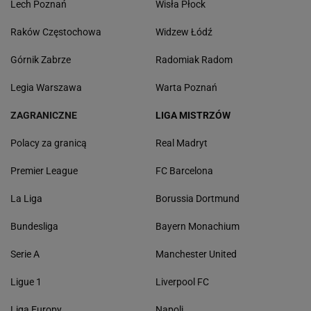
Lech Poznań
Wisła Płock
Raków Częstochowa
Widzew Łódź
Górnik Zabrze
Radomiak Radom
Legia Warszawa
Warta Poznań
ZAGRANICZNE
LIGA MISTRZÓW
Polacy za granicą
Real Madryt
Premier League
FC Barcelona
La Liga
Borussia Dortmund
Bundesliga
Bayern Monachium
Serie A
Manchester United
Ligue 1
Liverpool FC
Liga Europy
Napoli