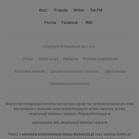
Buzz
Pogoda
Wideo
Tok.FM
Poczta
Facebook
RSS
Copyright © Gazeta.pl sp. z o.o.
O Nas
Staże u nas
Reklama
Polityka prywatności
Wszystkie artykuły
Zasady korzystania z portalu
Zgłoś uwagi
Ustawienia prywatności
Właściciel niniejszego serwisu nie wyraża zgody na zwielokrotnianie ani inne
korzystanie z utworów rozpowszechnionych w tym serwisie, w celu
eksploracji tekstów i danych. Więcej informacji w
zastrzeżeniu dot. eksploracji tekstów i danych
Treści z
serwisów internetowych Grupy Wyborcza.pl
oraz serwisu tokfm.pl