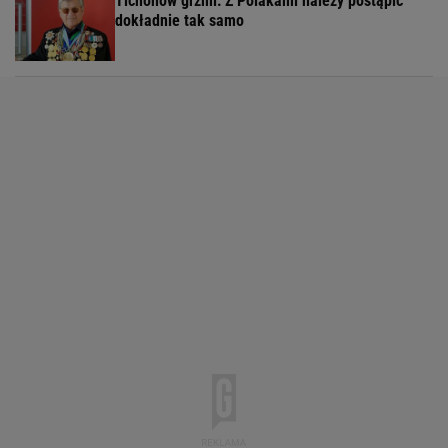
Tichonow grzmi: Z Polakami należy postąpić
dokładnie tak samo