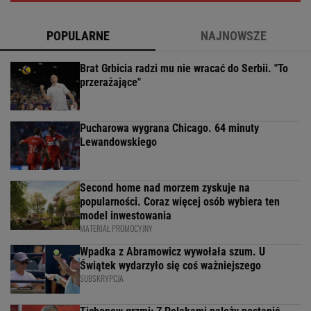
POPULARNE
NAJNOWSZE
Brat Grbicia radzi mu nie wracać do Serbii. "To
przerażające"
Pucharowa wygrana Chicago. 64 minuty
Lewandowskiego
Second home nad morzem zyskuje na
popularności. Coraz więcej osób wybiera ten
model inwestowania
MATERIAŁ PROMOCYJNY
Wpadka z Abramowicz wywołała szum. U
Świątek wydarzyło się coś ważniejszego
SUBSKRYPCJA