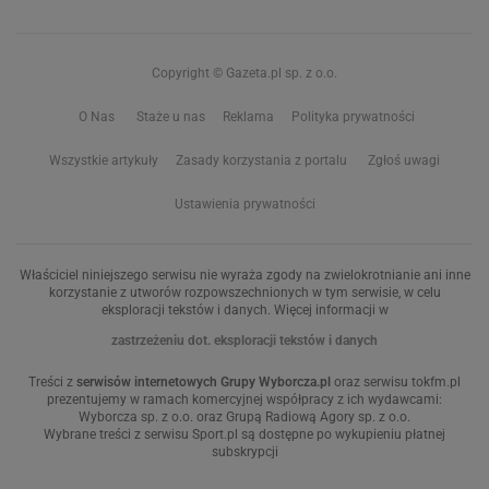
Copyright © Gazeta.pl sp. z o.o.
O Nas
Staże u nas
Reklama
Polityka prywatności
Wszystkie artykuły
Zasady korzystania z portalu
Zgłoś uwagi
Ustawienia prywatności
Właściciel niniejszego serwisu nie wyraża zgody na zwielokrotnianie ani inne
korzystanie z utworów rozpowszechnionych w tym serwisie, w celu
eksploracji tekstów i danych. Więcej informacji w
zastrzeżeniu dot. eksploracji tekstów i danych
Treści z
serwisów internetowych Grupy Wyborcza.pl
oraz serwisu tokfm.pl
prezentujemy w ramach komercyjnej współpracy z ich wydawcami:
Wyborcza sp. z o.o. oraz Grupą Radiową Agory sp. z o.o.
Wybrane treści z serwisu Sport.pl są dostępne po wykupieniu płatnej
subskrypcji