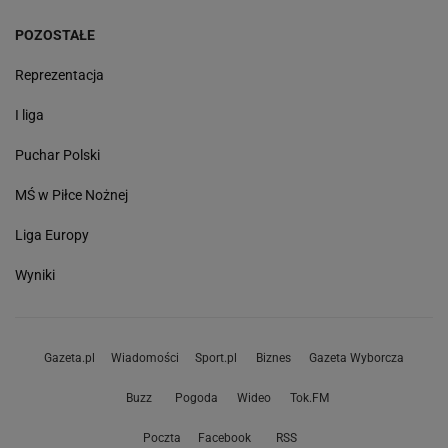
POZOSTAŁE
Reprezentacja
I liga
Puchar Polski
MŚ w Piłce Nożnej
Liga Europy
Wyniki
Gazeta.pl
Wiadomości
Sport.pl
Biznes
Gazeta Wyborcza
Buzz
Pogoda
Wideo
Tok.FM
Poczta
Facebook
RSS