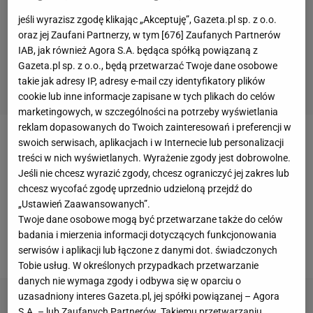
jeśli wyrazisz zgodę klikając „Akceptuję”, Gazeta.pl sp. z o.o.
oraz jej Zaufani Partnerzy, w tym [
676
] Zaufanych Partnerów
IAB, jak również Agora S.A. będąca spółką powiązaną z
Gazeta.pl sp. z o.o., będą przetwarzać Twoje dane osobowe
takie jak adresy IP, adresy e-mail czy identyfikatory plików
cookie lub inne informacje zapisane w tych plikach do celów
marketingowych, w szczególności na potrzeby wyświetlania
reklam dopasowanych do Twoich zainteresowań i preferencji w
swoich serwisach, aplikacjach i w Internecie lub personalizacji
Vassiljev
nie przedłużył kontraktu z Jagiellonią
treści w nich wyświetlanych. Wyrażenie zgody jest dobrowolne.
Białystok, który wygasł wraz z końcem czerwca.
Jeśli nie chcesz wyrazić zgody, chcesz ograniczyć jej zakres lub
Estończyk miał podobno dwie oferty - jedną
chcesz wycofać zgodę uprzednio udzieloną przejdź do
„Ustawień Zaawansowanych”.
zagraniczną, a jedną z
Piasta Gliwice
, czyli klubu, dla
Twoje dane osobowe mogą być przetwarzane także do celów
którego w sezonie 2014/15 zagrał 25 meczów w
badania i mierzenia informacji dotyczących funkcjonowania
Lotto
Ekstraklasie
.
serwisów i aplikacji lub łączone z danymi dot. świadczonych
Tobie usług. W określonych przypadkach przetwarzanie
danych nie wymaga zgody i odbywa się w oparciu o
uzasadniony interes Gazeta.pl, jej spółki powiązanej – Agora
S.A. – lub Zaufanych Partnerów. Takiemu przetwarzaniu