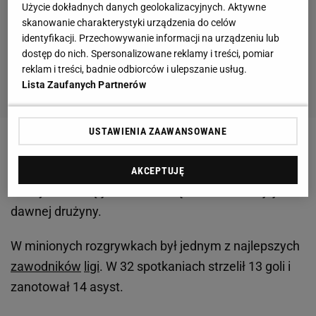
Użycie dokładnych danych geolokalizacyjnych. Aktywne
skanowanie charakterystyki urządzenia do celów
identyfikacji. Przechowywanie informacji na urządzeniu lub
dostęp do nich. Spersonalizowane reklamy i treści, pomiar
reklam i treści, badnie odbiorców i ulepszanie usług.
Lista Zaufanych Partnerów
USTAWIENIA ZAAWANSOWANE
AKCEPTUJĘ
Zdecydował się jednak na dołączenie do swojej
dawnej drużyny.
W minionych rozgrywkach był jednym z najlepszych
zawodników
ligi
. W 32 spotkaniach strzelił 13 goli i
zanotował 14 asyst.