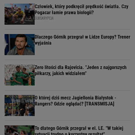
Człowiek, który podkręcił prędkość światła. Czy
Pogacar łamie prawa biologii?
SUBSKRYPCJA
Dlaczego Górnik przegrał w Lidze Europy? Trener
wyjaśnia
Zero litości dla Rajovicia. "Jeden z najgorszych
piłkarzy, jakich widziałem"
O której dziś mecz Jagiellonia Białystok -
Rangers? Gdzie oglądać? [TRANSMISJA]
To dlatego Górnik przegrał w el. LE. "W takiej
sytuacji trudno o korzystny rezultat"