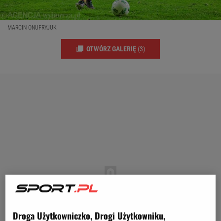
MARCIN ONUFRYJUK
OTWÓRZ GALERIĘ
(3)
Droga Użytkowniczko, Drogi Użytkowniku,