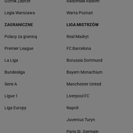
Górnik Zabrze
Radomiak Radom
Legia Warszawa
Warta Poznań
ZAGRANICZNE
LIGA MISTRZÓW
Polacy za granicą
Real Madryt
Premier League
FC Barcelona
La Liga
Borussia Dortmund
Bundesliga
Bayern Monachium
Serie A
Manchester United
Ligue 1
Liverpool FC
Liga Europy
Napoli
Juventus Turyn
Paris St. Germain