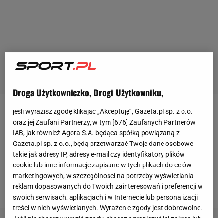
Droga Użytkowniczko, Drogi Użytkowniku,
jeśli wyrazisz zgodę klikając „Akceptuję”, Gazeta.pl sp. z o.o.
Ceferin żąda poważnych zmian w polityce
oraz jej Zaufani Partnerzy, w tym [
676
] Zaufanych Partnerów
transferowej europejskich klubów.
IAB, jak również Agora S.A. będąca spółką powiązaną z
Zasugerował wprowadzenie tzw. "salary cap”
Gazeta.pl sp. z o.o., będą przetwarzać Twoje dane osobowe
takie jak adresy IP, adresy e-mail czy identyfikatory plików
(pułapu wynagrodzeń), czyli limitu wydatków na
cookie lub inne informacje zapisane w tych plikach do celów
pensje
zawodników
zatrudnionych przez jeden klub
marketingowych, w szczególności na potrzeby wyświetlania
w danym sezonie.
reklam dopasowanych do Twoich zainteresowań i preferencji w
swoich serwisach, aplikacjach i w Internecie lub personalizacji
treści w nich wyświetlanych. Wyrażenie zgody jest dobrowolne.