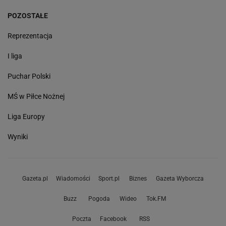
POZOSTAŁE
Reprezentacja
I liga
Puchar Polski
MŚ w Piłce Nożnej
Liga Europy
Wyniki
Gazeta.pl
Wiadomości
Sport.pl
Biznes
Gazeta Wyborcza
Buzz
Pogoda
Wideo
Tok.FM
Poczta
Facebook
RSS