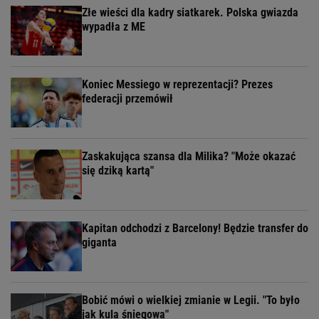
Złe wieści dla kadry siatkarek. Polska gwiazda
wypadła z ME
Koniec Messiego w reprezentacji? Prezes
federacji przemówił
Zaskakująca szansa dla Milika? "Może okazać
się dziką kartą"
Kapitan odchodzi z Barcelony! Będzie transfer do
giganta
Bobić mówi o wielkiej zmianie w Legii. "To było
jak kula śniegowa"