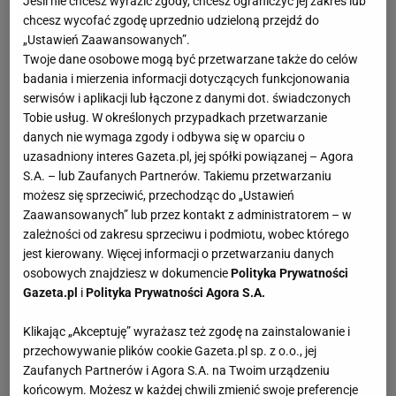
Jeśli nie chcesz wyrazić zgody, chcesz ograniczyć jej zakres lub
chcesz wycofać zgodę uprzednio udzieloną przejdź do
„Ustawień Zaawansowanych”.
Twoje dane osobowe mogą być przetwarzane także do celów
badania i mierzenia informacji dotyczących funkcjonowania
serwisów i aplikacji lub łączone z danymi dot. świadczonych
Tobie usług. W określonych przypadkach przetwarzanie
danych nie wymaga zgody i odbywa się w oparciu o
uzasadniony interes Gazeta.pl, jej spółki powiązanej – Agora
S.A. – lub Zaufanych Partnerów. Takiemu przetwarzaniu
możesz się sprzeciwić, przechodząc do „Ustawień
Zaawansowanych” lub przez kontakt z administratorem – w
zależności od zakresu sprzeciwu i podmiotu, wobec którego
jest kierowany. Więcej informacji o przetwarzaniu danych
osobowych znajdziesz w dokumencie
Polityka Prywatności
Gazeta.pl
i
Polityka Prywatności Agora S.A.
Klikając „Akceptuję” wyrażasz też zgodę na zainstalowanie i
przechowywanie plików cookie Gazeta.pl sp. z o.o., jej
Zaufanych Partnerów i Agora S.A. na Twoim urządzeniu
końcowym. Możesz w każdej chwili zmienić swoje preferencje