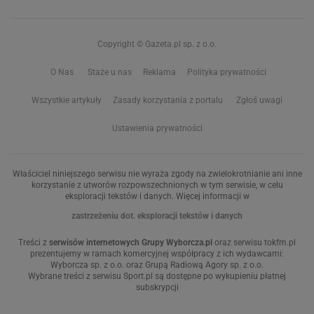
Copyright © Gazeta.pl sp. z o.o.
O Nas
Staże u nas
Reklama
Polityka prywatności
Wszystkie artykuły
Zasady korzystania z portalu
Zgłoś uwagi
Ustawienia prywatności
Właściciel niniejszego serwisu nie wyraża zgody na zwielokrotnianie ani inne
korzystanie z utworów rozpowszechnionych w tym serwisie, w celu
eksploracji tekstów i danych. Więcej informacji w
zastrzeżeniu dot. eksploracji tekstów i danych
Treści z
serwisów internetowych Grupy Wyborcza.pl
oraz serwisu tokfm.pl
prezentujemy w ramach komercyjnej współpracy z ich wydawcami:
Wyborcza sp. z o.o. oraz Grupą Radiową Agory sp. z o.o.
Wybrane treści z serwisu Sport.pl są dostępne po wykupieniu płatnej
subskrypcji