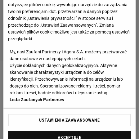
dotyczące plików cookie, wywołując narzędzie do zarządzania
twoimi preferencjami dot. przetwarzania danych poprzez
odnośnik „Ustawienia prywatności ” w stopce serwisu i
przechodząc do „Ustawień Zaawansowanych”. Zmiana
ustawień plików cookie możliwa jest także za pomocą ustawień
przeglądarki.
My, nasi Zaufani Partnerzy i Agora S.A. możemy przetwarzać
dane osobowe w następujących celach:
Użycie dokładnych danych geolokalizacyjnych. Aktywne
skanowanie charakterystyki urządzenia do celów
W rozmowie ze słoweńskim magazynem "Mladina",
identyfikacji. Przechowywanie informacji na urządzeniu lub
sugerował, że "finansowe Fair Play" wprowadzone
dostęp do nich. Spersonalizowane reklamy i treści, pomiar
przez jego poprzednika Michaela Platiniego nie
reklam i treści, badnie odbiorców i ulepszanie usług.
Lista Zaufanych Partnerów
wystarcza. Kluby nauczyły się je obchodzić. Czas na
kolejne reformy.
USTAWIENIA ZAAWANSOWANE
- Musimy być przygotowani do rozwiązania
problemu zachwianej równowagi konkurencyjności
AKCEPTUJĘ