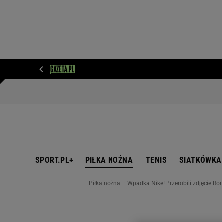
WIADOMOŚCI
NEXT
SPORT
PLOTEK
D
SPORT.PL+
PIŁKA NOŻNA
TENIS
SIATKÓWKA
Piłka nożna
Wpadka Nike! Przerobili zdjęcie Ro