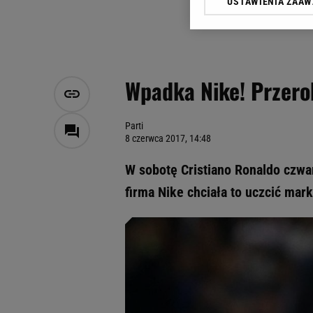
USTAWIENIA ZAA
Klikając „Akceptuję” wyra
Zaufanych Partnerów i A
dotyczące plików cookie,
odnośnik „Ustawienia pr
plików cookie możliwa je
Wpadka Nike! Przerob
My, nasi Zaufani Partne
Użycie dokładnych danych
Przechowywanie informacji
Parti
8 czerwca 2017, 14:48
badnie odbiorców i uleps
W sobotę Cristiano Ronaldo czwar
firma Nike chciała to uczcić mark