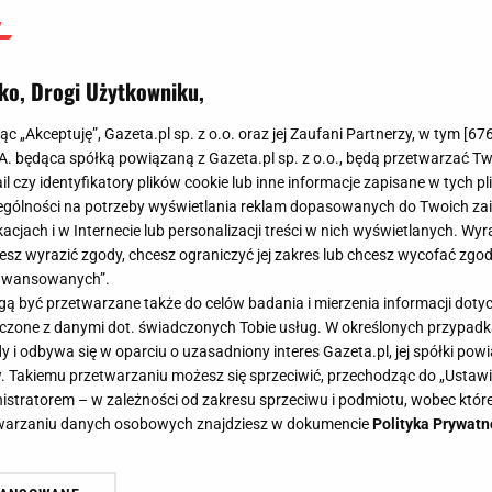
ko, Drogi Użytkowniku,
jąc „Akceptuję”, Gazeta.pl sp. z o.o. oraz jej Zaufani Partnerzy, w tym [
67
.A. będąca spółką powiązaną z Gazeta.pl sp. z o.o., będą przetwarzać T
ail czy identyfikatory plików cookie lub inne informacje zapisane w tych p
gólności na potrzeby wyświetlania reklam dopasowanych do Twoich zain
acjach i w Internecie lub personalizacji treści w nich wyświetlanych. Wyr
cesz wyrazić zgody, chcesz ograniczyć jej zakres lub chcesz wycofać zgo
aawansowanych”.
 być przetwarzane także do celów badania i mierzenia informacji dot
 łączone z danymi dot. świadczonych Tobie usług. W określonych przypad
i odbywa się w oparciu o uzasadniony interes Gazeta.pl, jej spółki powi
. Takiemu przetwarzaniu możesz się sprzeciwić, przechodząc do „Ust
nistratorem – w zależności od zakresu sprzeciwu i podmiotu, wobec które
etwarzaniu danych osobowych znajdziesz w dokumencie
Polityka Prywatn