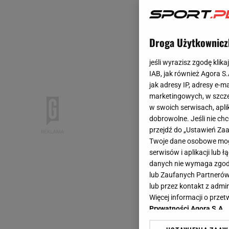
Droga Użytkownicz
jeśli wyrazisz zgodę klika
IAB, jak również Agora S
jak adresy IP, adresy e-m
marketingowych, w szcze
w swoich serwisach, aplik
dobrowolne. Jeśli nie ch
przejdź do „Ustawień Z
Twoje dane osobowe mogą
serwisów i aplikacji lub
danych nie wymaga zgody 
lub Zaufanych Partnerów
lub przez kontakt z admi
Więcej informacji o prz
Prywatności Agora S.A.