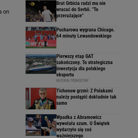
Brat Grbicia radzi mu nie
wracać do Serbii. "To
a on
przerażające"
Pucharowa wygrana Chicago.
64 minuty Lewandowskiego
Pierwszy etap GAT
zakończony. To strategiczna
inwestycja dla polskiego
eksportu
MATERIAŁ PROMOCYJNY
Tichonow grzmi: Z Polakami
należy postąpić dokładnie tak
samo
Wpadka z Abramowicz
wywołała szum. U Świątek
wydarzyło się coś
ważniejszego