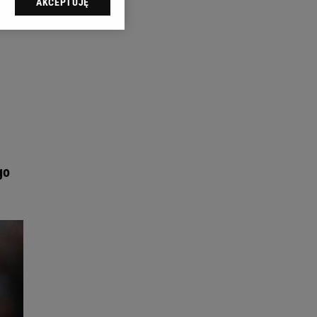
AKCEPTUJĘ
l sp. z o.o., jej
ić swoje preferencje
arzania danych poprzez
ych”. Zmiana ustawień
ach:
 celów identyfikacji.
omiar reklam i treści,
go