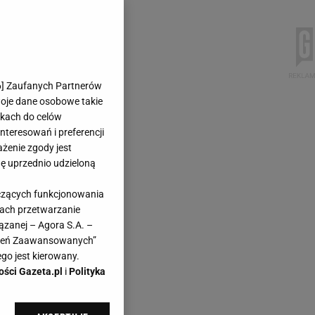
6
] Zaufanych Partnerów
woje dane osobowe takie
likach do celów
teresowań i preferencji
ażenie zgody jest
dę uprzednio udzieloną
yczących funkcjonowania
kach przetwarzanie
ązanej – Agora S.A. –
awień Zaawansowanych”
go jest kierowany.
ości Gazeta.pl
i
Polityka