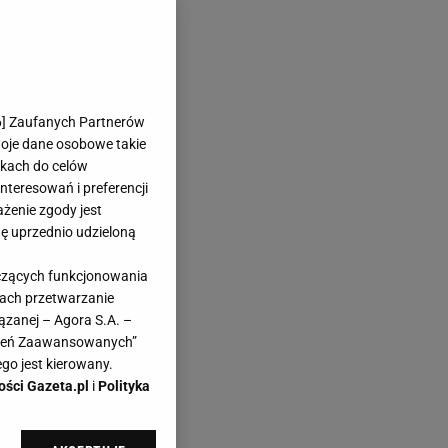
6
] Zaufanych Partnerów
woje dane osobowe takie
likach do celów
teresowań i preferencji
ażenie zgody jest
dę uprzednio udzieloną
yczących funkcjonowania
kach przetwarzanie
ązanej – Agora S.A. –
awień Zaawansowanych”
go jest kierowany.
ości Gazeta.pl
i
Polityka