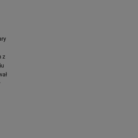
ary
h z
iu
wał
w