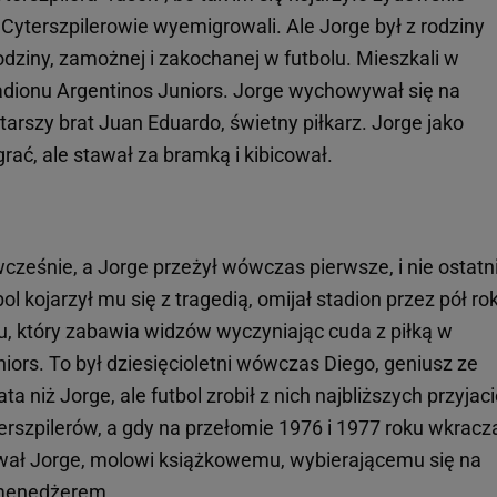
j Cyterszpilerowie wyemigrowali. Ale Jorge był z rodziny
odziny, zamożnej i zakochanej w futbolu. Mieszkali w
stadionu Argentinos Juniors. Jorge wychowywał się na
starszy brat Juan Eduardo, świetny piłkarz. Jorge jako
grać, ale stawał za bramką i kibicował.
ześnie, a Jorge przeżył wówczas pierwsze, i nie ostatn
 kojarzył mu się z tragedią, omijał stadion przez pół ro
u, który zabawia widzów wyczyniając cuda z piłką w
iors. To był dziesięcioletni wówczas Diego, geniusz ze
ta niż Jorge, ale futbol zrobił z nich najbliższych przyjaci
szpilerów, a gdy na przełomie 1976 i 1977 roku wkracz
ował Jorge, molowi książkowemu, wybierającemu się na
 menedżerem.