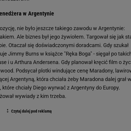
enedżera w Argentynie
ozycję, nie było jeszcze takiego zawodu w Argentynie:
iakiem. Ale biznes był jego żywiołem. Targował się jak st
bie. Otaczał się doświadczonymi doradcami. Gdy szukał
isuje Jimmy Burns w książce "Ręka Boga" - sięgał po takic
 i u Arthura Andersena. Gdy planował kręcić film o życ
ywood. Podsycał plotki windujące cenę Maradony, lawiro
cej Argentyną, która chciała żeby Maradona dalej grał 
, które chciały Diego wyrwać z Argentyny do Europy.
nżował wywiady z kim trzeba.