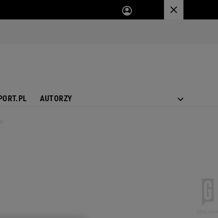
PORT.PL
AUTORZY
Pierwszym piłkarskim superagentem w nowym stylu