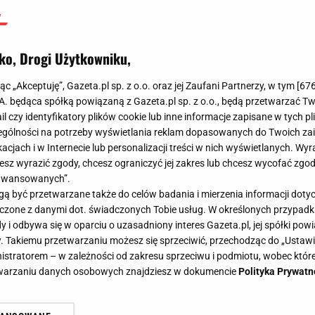
ko, Drogi Użytkowniku,
jąc „Akceptuję”, Gazeta.pl sp. z o.o. oraz jej Zaufani Partnerzy, w tym [
67
.A. będąca spółką powiązaną z Gazeta.pl sp. z o.o., będą przetwarzać T
ail czy identyfikatory plików cookie lub inne informacje zapisane w tych p
gólności na potrzeby wyświetlania reklam dopasowanych do Twoich zain
acjach i w Internecie lub personalizacji treści w nich wyświetlanych. Wyr
cesz wyrazić zgody, chcesz ograniczyć jej zakres lub chcesz wycofać zgo
aawansowanych”.
 być przetwarzane także do celów badania i mierzenia informacji dot
 łączone z danymi dot. świadczonych Tobie usług. W określonych przypad
i odbywa się w oparciu o uzasadniony interes Gazeta.pl, jej spółki powi
. Takiemu przetwarzaniu możesz się sprzeciwić, przechodząc do „Ust
nistratorem – w zależności od zakresu sprzeciwu i podmiotu, wobec które
etwarzaniu danych osobowych znajdziesz w dokumencie
Polityka Prywatn