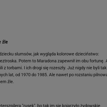
e źle
dziecku slumsów, jak wygląda kolorowe dzieciństwo:
eztroska. Potem to Maradona zapewnił im obu fortunę. 
i z torbami. I ich drogi się rozeszły. Już nigdy nie byli tak
nych lat, od 1970 do 1985. Ale nawet po rozstaniu pilnowa
jem źle.
yterszpilera "rusek", bo tak im się kojarzyło żydowskie