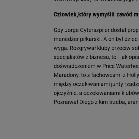
Człowiek,który wymyślił zawód m
Gdy Jorge Cyterszpiler dostał prop
menedżer piłkarski. A on był dziec
wyga. Rozgrywał kluby przeciw so
specjalistów z biznesu, to - jak op
doświadczeniem w Price Waterhouse
Maradony, to z fachowcami z Holl
między oczekiwaniami junty rządzą
ojczyźnie, a oczekiwaniami klubów
Poznawał Diego z kim trzeba, ara