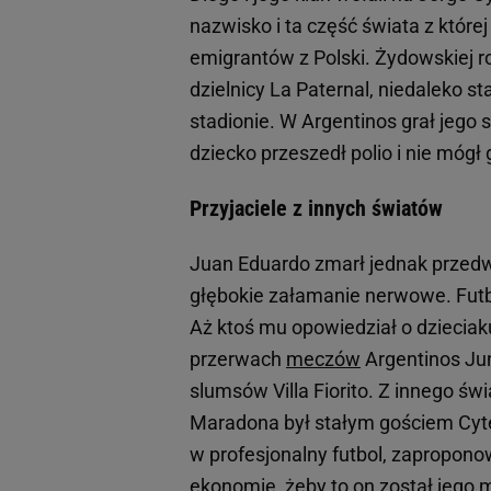
nazwisko i ta część świata z które
emigrantów z Polski. Żydowskiej r
dzielnicy La Paternal, niedaleko 
stadionie. W Argentinos grał jego 
dziecko przeszedł polio i nie mógł 
Przyjaciele z innych światów
Juan Eduardo zmarł jednak przedwc
głębokie załamanie nerwowe. Futbol
Aż ktoś mu opowiedział o dzieciak
przerwach
meczów
Argentinos Jun
slumsów Villa Fiorito. Z innego świa
Maradona był stałym gościem Cyter
w profesjonalny futbol, zapropon
ekonomię, żeby to on został jego