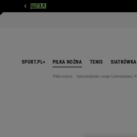
WIADOMOŚCI
NEXT
SPORT
PLOTEK
D
SPORT.PL+
PIŁKA NOŻNA
TENIS
SIATKÓWKA
Piłka nożna
Samobójstwo Jorge Cyterszpilera. 