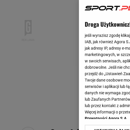
Droga Użytkownicz
jeśli wyrazisz zgodę klika
IAB, jak również Agora S
jak adresy IP, adresy e-m
marketingowych, w szcze
w swoich serwisach, aplik
dobrowolne. Jeśli nie ch
przejdź do „Ustawień Z
Twoje dane osobowe mogą
serwisów i aplikacji lub
danych nie wymaga zgody 
lub Zaufanych Partnerów
lub przez kontakt z admi
Więcej informacji o prz
Prywatności Agora S.A.