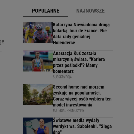
POPULARNE
NAJNOWSZE
Katarzyna Niewiadoma drugą
kolarką Tour de France. Nie
dała rady genialnej
ge
Holenderce
.
Anastazja Kuś została
mistrzynią świata. "Kariera
przez pośladki"? Mamy
komentarz
SUBSKRYPCJA
Second home nad morzem
zyskuje na popularności.
Coraz więcej osób wybiera ten
model inwestowania
MATERIAŁ PROMOCYJNY
Światowe media wydały
werdykt ws. Sabalenki. "Sięga
dna"