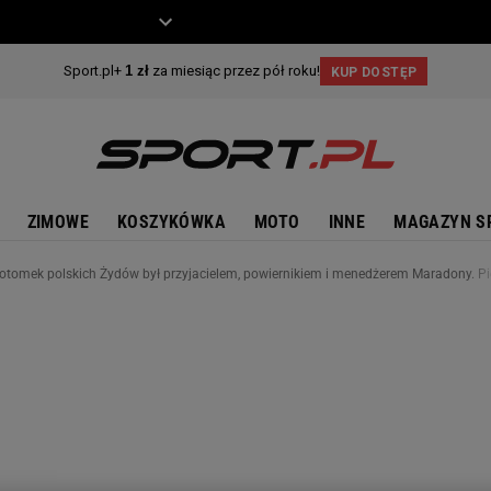
ZIECKO
MOTO
ZIMOWE
KOSZYKÓWKA
MOTO
INNE
MAGAZYN S
Potomek polskich Żydów był przyjacielem, powiernikiem i menedżerem Maradony. 