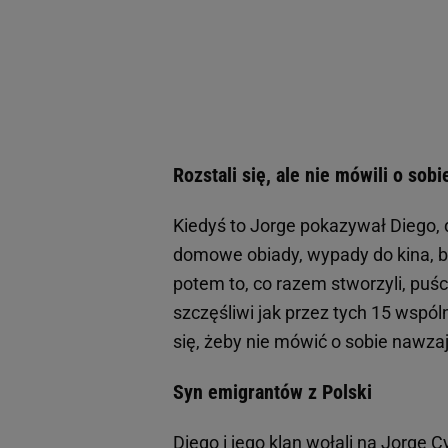
Rozstali się, ale nie mówili o sobi
Kiedyś to Jorge pokazywał Diego, 
domowe obiady, wypady do kina, b
potem to, co razem stworzyli, puścil
szczęśliwi jak przez tych 15 wspól
się, żeby nie mówić o sobie nawza
Syn emigrantów z Polski
Diego i jego klan wołali na Jorge C