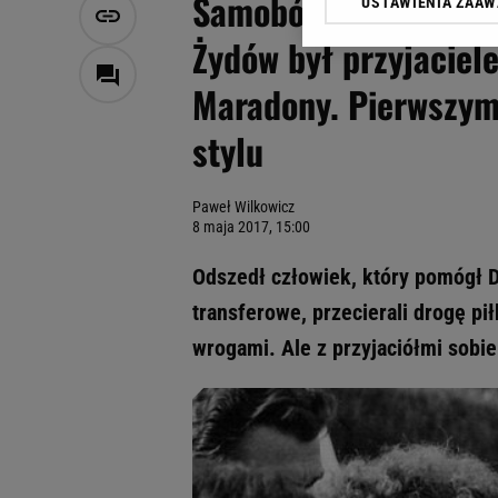
Samobójstwo Jorge Cy
USTAWIENIA ZAA
Klikając „Akceptuję” wyra
Zaufanych Partnerów i A
Żydów był przyjacie
dotyczące plików cookie,
odnośnik „Ustawienia pr
Maradony. Pierwszy
plików cookie możliwa je
stylu
My, nasi Zaufani Partne
Użycie dokładnych danych
Przechowywanie informacji
Paweł Wilkowicz
badnie odbiorców i uleps
8 maja 2017, 15:00
Odszedł człowiek, który pomógł D
transferowe, przecierali drogę p
wrogami. Ale z przyjaciółmi sobie 