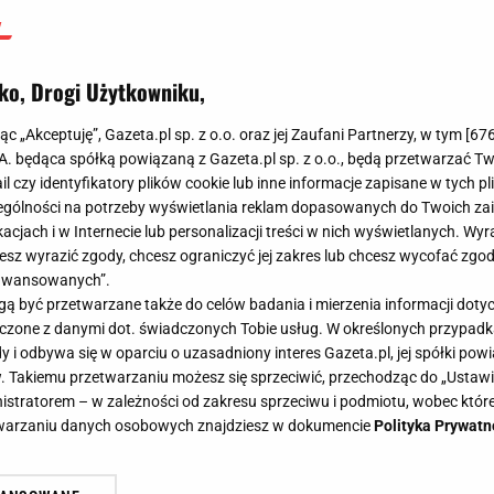
ko, Drogi Użytkowniku,
jąc „Akceptuję”, Gazeta.pl sp. z o.o. oraz jej Zaufani Partnerzy, w tym [
67
.A. będąca spółką powiązaną z Gazeta.pl sp. z o.o., będą przetwarzać T
ail czy identyfikatory plików cookie lub inne informacje zapisane w tych p
gólności na potrzeby wyświetlania reklam dopasowanych do Twoich zain
acjach i w Internecie lub personalizacji treści w nich wyświetlanych. Wyr
cesz wyrazić zgody, chcesz ograniczyć jej zakres lub chcesz wycofać zgo
aawansowanych”.
 być przetwarzane także do celów badania i mierzenia informacji dot
 łączone z danymi dot. świadczonych Tobie usług. W określonych przypad
i odbywa się w oparciu o uzasadniony interes Gazeta.pl, jej spółki powi
. Takiemu przetwarzaniu możesz się sprzeciwić, przechodząc do „Ust
nistratorem – w zależności od zakresu sprzeciwu i podmiotu, wobec które
etwarzaniu danych osobowych znajdziesz w dokumencie
Polityka Prywatn