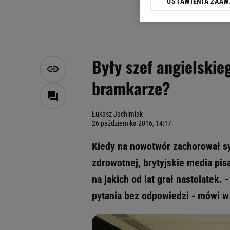
USTAWIENIA ZAA
Klikając „Akceptuję” wyra
Zaufanych Partnerów i A
dotyczące plików cookie,
odnośnik „Ustawienia pr
plików cookie możliwa je
Były szef angielskie
My, nasi Zaufani Partne
bramkarze?
Użycie dokładnych danych
Przechowywanie informacji
badnie odbiorców i uleps
Łukasz Jachimiak
26 października 2016, 14:17
Kiedy na nowotwór zachorował sy
zdrowotnej, brytyjskie media pi
na jakich od lat grał nastolatek
pytania bez odpowiedzi - mówi w