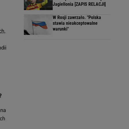
Jagiellonia [ZAPIS RELACJI]
W Rosji zawrzało. "Polska
stawia nieakceptowalne
warunki"
ch,
dii
?
 na
ach