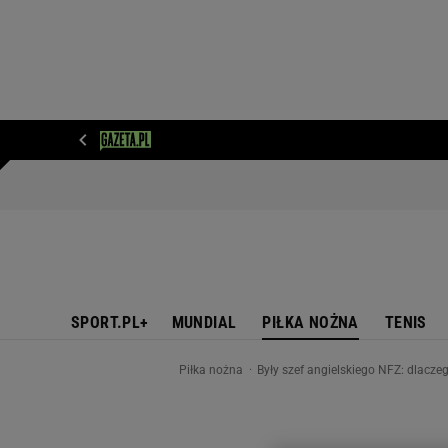
WIADOMOŚCI
NEXT
SPORT
PLOTEK
D
SPORT.PL+
MUNDIAL
PIŁKA NOŻNA
TENIS
Piłka nożna
Były szef angielskiego NFZ: dlacz