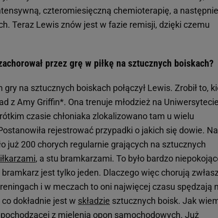
ntensywną, czteromiesięczną chemioterapię, a następni
. Teraz Lewis znów jest w fazie remisji, dzięki czemu
achorował przez grę w piłkę na sztucznych boiskach?
 gry na sztucznych boiskach połączył Lewis. Zrobił to, k
d z Amy Griffin*. Ona trenuje młodzież na Uniwersyteci
ótkim czasie chłoniaka zlokalizowano tam u wielu
Postanowiła rejestrować przypadki o jakich się dowie. Na
ło już 200 chorych regularnie grających na sztucznych
iłkarzami
, a stu bramkarzami. To było bardzo niepokojąc
ramkarz jest tylko jeden. Dlaczego więc chorują zwłas
reningach i w meczach to oni najwięcej czasu spędzają 
 co dokładnie jest w
składzie
sztucznych boisk. Jak wiem
 pochodzącej z mielenia opon samochodowych. Już