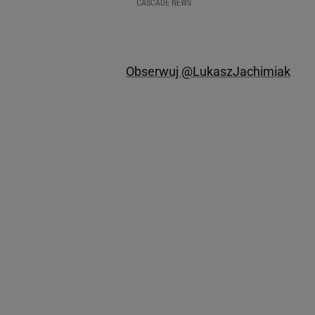
CASCADE NEWS
Obserwuj @LukaszJachimiak