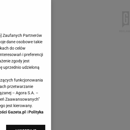
6
] Zaufanych Partnerów
woje dane osobowe takie
likach do celów
teresowań i preferencji
ażenie zgody jest
dę uprzednio udzieloną
yczących funkcjonowania
kach przetwarzanie
ązanej – Agora S.A. –
awień Zaawansowanych”
go jest kierowany.
ości Gazeta.pl
i
Polityka