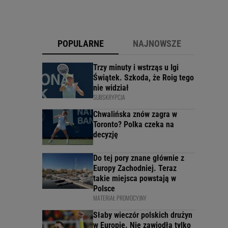
POPULARNE
NAJNOWSZE
Trzy minuty i wstrząs u Igi
Świątek. Szkoda, że Roig tego
nie widział
SUBSKRYPCJA
Chwalińska znów zagra w
Toronto? Polka czeka na
decyzję
Do tej pory znane głównie z
Europy Zachodniej. Teraz
takie miejsca powstają w
Polsce
MATERIAŁ PROMOCYJNY
Słaby wieczór polskich drużyn
w Europie. Nie zawiodła tylko