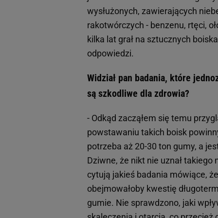
wysłużonych, zawierających niebe
rakotwórczych - benzenu, rtęci, oł
kilka lat grał na sztucznych boi
odpowiedzi.
Widział pan badania, które jedno
są szkodliwe dla zdrowia?
- Odkąd zacząłem się temu przygl
powstawaniu takich boisk powinny
potrzeba aż 20-30 ton gumy, a jes
Dziwne, że nikt nie uznał takiego 
cytują jakieś badania mówiące, że
obejmowałoby kwestię długotermi
gumie. Nie sprawdzono, jaki wpły
skaleczenia i otarcia, co przecież