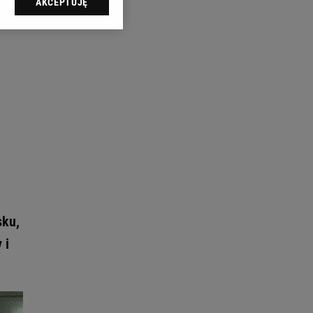
AKCEPTUJĘ
l sp. z o.o., jej
ić swoje preferencje
arzania danych poprzez
ych”. Zmiana ustawień
ach:
 celów identyfikacji.
omiar reklam i treści,
sku,
 i