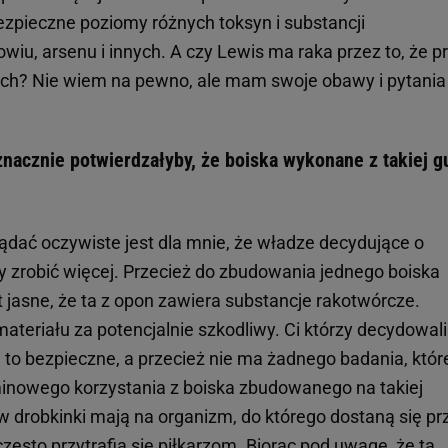
zpieczne poziomy różnych toksyn i substancji
owiu, arsenu i innych. A czy Lewis ma raka przez to, że p
skach? Nie wiem na pewno, ale mam swoje obawy i pytania
znacznie potwierdzałyby, że boiska wykonane z takiej 
ądać oczywiste jest dla mnie, że władze decydujące o
 zrobić więcej. Przecież do zbudowania jednego boiska
t jasne, że ta z opon zawiera substancje rakotwórcze.
materiału za potencjalnie szkodliwy. Ci którzy decydowali
 to bezpieczne, a przecież nie ma żadnego badania, któr
nowego korzystania z boiska zbudowanego na takiej
w drobkinki mają na organizm, do którego dostaną się pr
 często przytrafia się piłkarzom. Biorąc pod uwagę, że ta