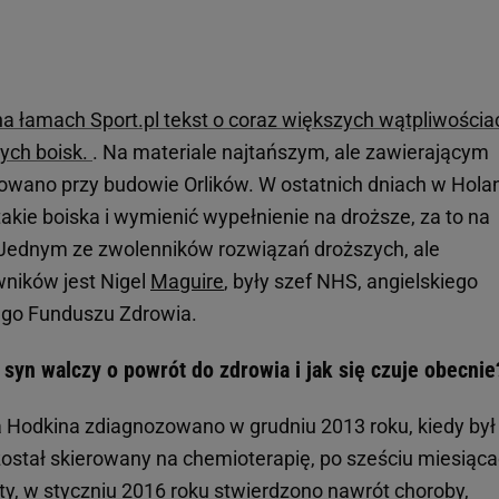
a łamach Sport.pl tekst o coraz większych wątpliwościa
nych boisk.
. Na materiale najtańszym, ale zawierającym
wano przy budowie Orlików. W ostatnich dniach w Holan
kie boiska i wymienić wypełnienie na droższe, za to na
 Jednym ze zwolenników rozwiązań droższych, ale
wników jest Nigel
Maguire
, były szef NHS, angielskiego
go Funduszu Zdrowia.
syn walczy o powrót do zdrowia i jak się czuje obecnie
a Hodkina zdiagnozowano w grudniu 2013 roku, kiedy był
został skierowany na chemioterapię, po sześciu miesiąc
ety, w styczniu 2016 roku stwierdzono nawrót choroby,