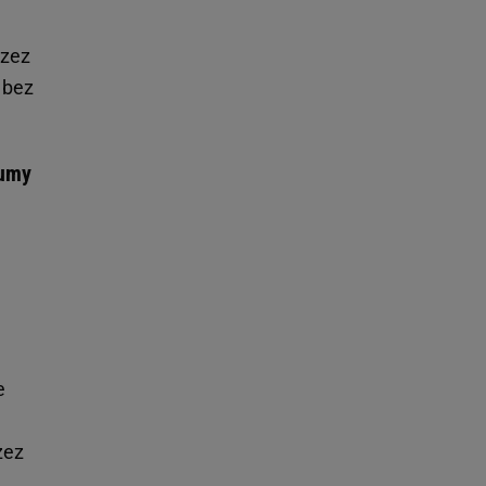
rzez
 bez
gumy
e
zez