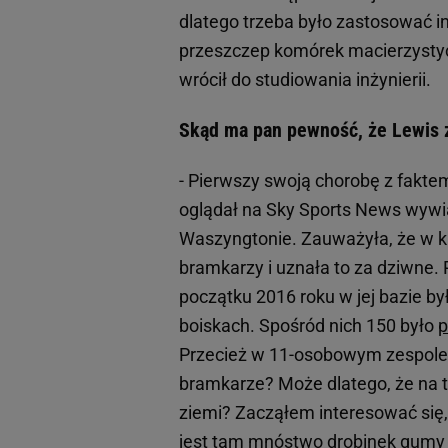
dlatego trzeba było zastosować i
przeszczep komórek macierzystych
wrócił do studiowania inżynierii.
Skąd ma pan pewność, że Lewis z
- Pierwszy swoją chorobę z faktem
oglądał na Sky Sports News wywia
Waszyngtonie. Zauważyła, że w kr
bramkarzy i uznała to za dziwne. 
początku 2016 roku w jej bazie by
boiskach. Spośród nich 150 było
p
Przecież w 11-osobowym zespole b
bramkarze? Może dlatego, że na t
ziemi? Zacząłem interesować się,
jest tam mnóstwo drobinek gumy