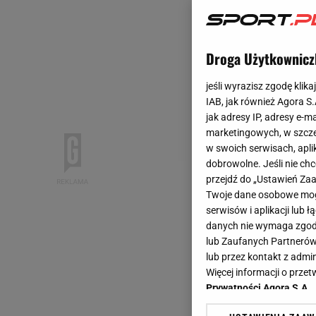
Droga Użytkownicz
jeśli wyrazisz zgodę klika
IAB, jak również Agora S
jak adresy IP, adresy e-m
marketingowych, w szcze
w swoich serwisach, aplik
dobrowolne. Jeśli nie ch
przejdź do „Ustawień Z
Twoje dane osobowe mogą
serwisów i aplikacji lub
danych nie wymaga zgody 
lub Zaufanych Partnerów
lub przez kontakt z admi
Więcej informacji o prz
Prywatności Agora S.A.