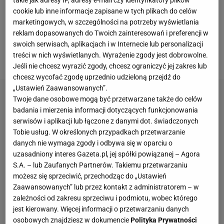
takie jak adresy IP, adresy e-mail czy identyfikatory plików
cookie lub inne informacje zapisane w tych plikach do celów
Dreyfuss, ówczesny szef Adidasa, który podczas
marketingowych, w szczególności na potrzeby wyświetlania
walki o organizację mundialu 2006 miał pożyczyć
reklam dopasowanych do Twoich zainteresowań i preferencji w
działaczom z Niemiec 10,7 mln franków, czyli 13 mln
swoich serwisach, aplikacjach i w Internecie lub personalizacji
treści w nich wyświetlanych. Wyrażenie zgody jest dobrowolne.
ówczesnych marek, na łapówki.
Jeśli nie chcesz wyrazić zgody, chcesz ograniczyć jej zakres lub
chcesz wycofać zgodę uprzednio udzieloną przejdź do
„Ustawień Zaawansowanych”.
Twoje dane osobowe mogą być przetwarzane także do celów
badania i mierzenia informacji dotyczących funkcjonowania
serwisów i aplikacji lub łączone z danymi dot. świadczonych
Tobie usług. W określonych przypadkach przetwarzanie
danych nie wymaga zgody i odbywa się w oparciu o
uzasadniony interes Gazeta.pl, jej spółki powiązanej – Agora
S.A. – lub Zaufanych Partnerów. Takiemu przetwarzaniu
możesz się sprzeciwić, przechodząc do „Ustawień
Zaawansowanych” lub przez kontakt z administratorem – w
zależności od zakresu sprzeciwu i podmiotu, wobec którego
jest kierowany. Więcej informacji o przetwarzaniu danych
osobowych znajdziesz w dokumencie
Polityka Prywatności