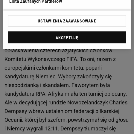
Lista Zaufanych Partnerów
Dreyfuss przekazał te pieniądze jako osoba
prywatna. Ani komitet niemieckiej kandydatury, ani
USTAWIENIA ZAAWANSOWANE
późniejszy komitet organizacyjny nie uwzględniły
tych pieniędzy w żadnych oficjalnych rozliczeniach.
AKCEPTUJĘ
Pieniądze miały zostać wykorzystane do
obłaskawienia czterech azjatyckich członków
Komitetu Wykonawczego FIFA. To oni, razem z
europejskimi członkami komitetu, poparli
kandydaturę Niemiec. Wybory zakończyły się
niespodzianką i skandalem. Faworytem była
kandydatura RPA, Afryka miała ten turniej obiecany.
Ale w decydującej rundzie Nowozelandczyk Charles
Dempsey wbrew ustaleniom federacji piłkarskiej
Oceanii, której był szefem, powstrzymał się od głosu
i Niemcy wygrali 12:11. Dempsey tłumaczył się