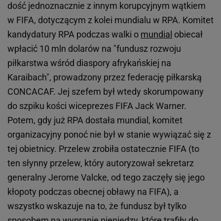
dość jednoznacznie z innym korupcyjnym wątkiem
w FIFA, dotyczącym z kolei mundialu w RPA. Komitet
kandydatury RPA podczas walki o
mundial
obiecał
wpłacić 10 mln dolarów na "fundusz rozwoju
piłkarstwa wśród diaspory afrykańskiej na
Karaibach", prowadzony przez federację piłkarską
CONCACAF. Jej szefem był wtedy skorumpowany
do szpiku kości wiceprezes FIFA Jack Warner.
Potem, gdy już RPA dostała mundial, komitet
organizacyjny ponoć nie był w stanie wywiązać się z
tej obietnicy. Przelew zrobiła ostatecznie FIFA (to
ten słynny przelew, który autoryzował sekretarz
generalny Jerome Valcke, od tego zaczęły się jego
kłopoty podczas obecnej obławy na FIFA), a
wszystko wskazuje na to, że fundusz był tylko
sposobem na wypranie pieniędzy, które trafiły do