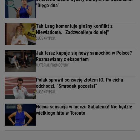
"Sięga dna"
Tak Lang komentuje głośny konflikt z
Niewiadomą. "Zadzwoniłem do niej"
SUBSKRYPCJA
Jak teraz kupuje się nowy samochód w Polsce?
Rozmawiamy z ekspertem
MATERIAŁ PROMOCYJNY
Polak sprawił sensację złotem IO. Po cichu
odchodzi. "Smrodek pozostał"
SUBSKRYPCJA
Nocna sensacja w meczu Sabalenki! Nie będzie
wielkiego hitu w Toronto