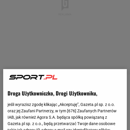
"Spiegel" nazywa swoje rewelacje największym
Droga Użytkowniczko, Drogi Użytkowniku,
kryzysem w niemieckim futbolu od czasu afery
korupcyjnej w Bundeslidze w latach 70. Były "czarne
jeśli wyrazisz zgodę klikając „Akceptuję”, Gazeta.pl sp. z o.o.
oraz jej Zaufani Partnerzy, w tym [
676
] Zaufanych Partnerów
kasy" kanclerza Helmuta Kohla i CDU, teraz są
IAB, jak również Agora S.A. będąca spółką powiązaną z
"czarne kasy" piłkarskie. Kto im da swoje nazwisko,
Gazeta.pl sp. z o.o., będą przetwarzać Twoje dane osobowe
jeszcze nie jest przesądzone. Zapewne Robert Louis