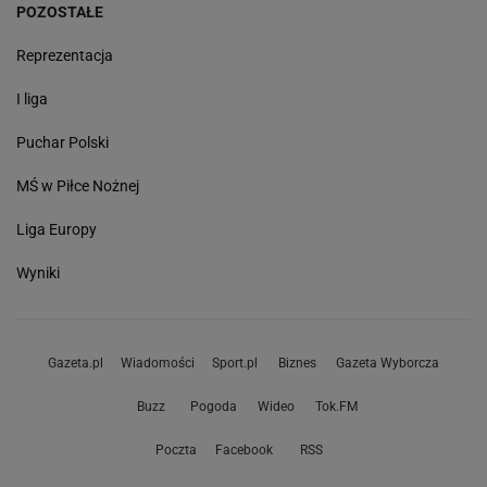
POZOSTAŁE
Reprezentacja
I liga
Puchar Polski
MŚ w Piłce Nożnej
Liga Europy
Wyniki
Gazeta.pl
Wiadomości
Sport.pl
Biznes
Gazeta Wyborcza
Buzz
Pogoda
Wideo
Tok.FM
Poczta
Facebook
RSS