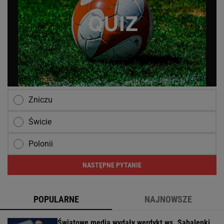
Zniczu
Świcie
Polonii
NASTĘPNE PYTANIE
POPULARNE
NAJNOWSZE
Światowe media wydały werdykt ws. Sabalenki.