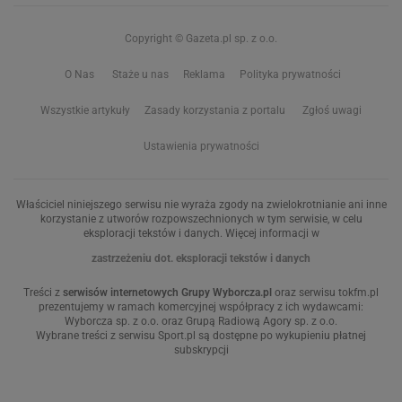
Copyright © Gazeta.pl sp. z o.o.
O Nas
Staże u nas
Reklama
Polityka prywatności
Wszystkie artykuły
Zasady korzystania z portalu
Zgłoś uwagi
Ustawienia prywatności
Właściciel niniejszego serwisu nie wyraża zgody na zwielokrotnianie ani inne
korzystanie z utworów rozpowszechnionych w tym serwisie, w celu
eksploracji tekstów i danych. Więcej informacji w
zastrzeżeniu dot. eksploracji tekstów i danych
Treści z
serwisów internetowych Grupy Wyborcza.pl
oraz serwisu tokfm.pl
prezentujemy w ramach komercyjnej współpracy z ich wydawcami:
Wyborcza sp. z o.o. oraz Grupą Radiową Agory sp. z o.o.
Wybrane treści z serwisu Sport.pl są dostępne po wykupieniu płatnej
subskrypcji