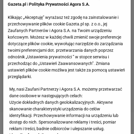
Gazeta.pl
i
Polityka Prywatności Agora S.A.
Klikając „Akceptuję” wyrażasz też zgodę na zainstalowanie i
przechowywanie plików cookie Gazeta.pl sp. z o.o., jej
Zaufanych Partnerów i Agora S.A. na Twoim urządzeniu
końcowym. Możesz w każdej chwili zmienić swoje preferencje
dotyczące plików cookie, wywołując narzędzie do zarządzania
twoimi preferencjami dot. przetwarzania danych poprzez
odnośnik „Ustawienia prywatności ” w stopce serwisu i
przechodząc do „Ustawień Zaawansowanych”. Zmiana
ustawień plików cookie możliwa jest także za pomocą ustawień
przeglądarki.
My, nasi Zaufani Partnerzy i Agora S.A. możemy przetwarzać
dane osobowe w następujących celach:
Użycie dokładnych danych geolokalizacyjnych. Aktywne
skanowanie charakterystyki urządzenia do celów
identyfikacji. Przechowywanie informacji na urządzeniu lub
dostęp do nich. Spersonalizowane reklamy i treści, pomiar
Łapówki dla czterech działaczy z Azji?
reklam i treści, badnie odbiorców i ulepszanie usług.