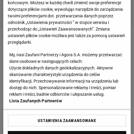
końcowym. Możesz w każdej chwili zmienić swoje preferencje
dotyczące plików cookie, wywołując narzędzie do zarządzania
twoimi preferencjami dot. przetwarzania danych poprzez
odnośnik „Ustawienia prywatności ” w stopce serwisu i
przechodząc do „Ustawień Zaawansowanych”. Zmiana
ustawień plików cookie możliwa jest także za pomocą ustawień
Jest też David Luiz, obrońca tyleż spektakularny,
przeglądarki.
co... fałszywy. Bo chociaż wszyscy wiedzą, że nie
My, nasi Zaufani Partnerzy i Agora S.A. możemy przetwarzać
gra jak typowy defensor, to na mundialu jego popisy
dane osobowe w następujących celach:
są jeszcze bardziej radosne. To nie brak
Użycie dokładnych danych geolokalizacyjnych. Aktywne
koncentracji, jak zarzucano mu w Anglii, ale po
skanowanie charakterystyki urządzenia do celów
identyfikacji. Przechowywanie informacji na urządzeniu lub
prostu cała litania złych decyzji - spóźnione
dostęp do nich. Spersonalizowane reklamy i treści, pomiar
interwencje, niecelne i niepotrzebne długie zagrania,
reklam i treści, badnie odbiorców i ulepszanie usług.
brak dyscypliny taktycznej w grze w linii. W pierwszej
Lista Zaufanych Partnerów
połowie meczu o trzecie miejsce Luiz miał tyle samo
kontaktów z piłką w polu karnym rywala, co we
USTAWIENIA ZAAWANSOWANE
własnej "szesnastce" - i jednym z nich była