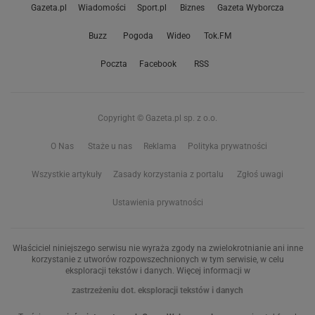
Gazeta.pl
Wiadomości
Sport.pl
Biznes
Gazeta Wyborcza
Buzz
Pogoda
Wideo
Tok.FM
Poczta
Facebook
RSS
Copyright © Gazeta.pl sp. z o.o.
O Nas
Staże u nas
Reklama
Polityka prywatności
Wszystkie artykuły
Zasady korzystania z portalu
Zgłoś uwagi
Ustawienia prywatności
Właściciel niniejszego serwisu nie wyraża zgody na zwielokrotnianie ani inne
korzystanie z utworów rozpowszechnionych w tym serwisie, w celu
eksploracji tekstów i danych. Więcej informacji w
zastrzeżeniu dot. eksploracji tekstów i danych