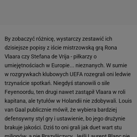
By zobaczyć różnicę, wystarczy zestawić ich
dzisiejsze popisy z iście mistrzowską grą Rona
Vlaara czy Stefana de Vrija - piłkarzy o
umiejętnościach w Europie... nieznanych. W sumie
w rozgrywkach klubowych UEFA rozegrali oni ledwie
trzynaście spotkań. Niegdyś stanowili o sile
Feyenoordu, ten drugi nawet zastąpił Vlaara w roli
kapitana, ale tytułów w Holandii nie zdobywali. Louis
van Gaal publicznie mówił, że wybiera bardziej
defensywny styl gry i ustawienie, bo jego drużynie
brakuje jakości. Dziś to oni grali jak duet wart stu
milionów, a nie Brazylijczycy. Jeśli Laurent Blanc nie