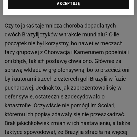
niefortunna, kompletnie nieprzemyślana... "asysta"
AKCEPTUJĘ
przy golu Blinda.
Czy to jakaś tajemnicza choroba dopadła tych
dwóch Brazylijczyków w trakcie mundialu? O ile
początek nie był korzystny, bo nawet w meczach
fazy grupowej z Chorwacją i Kamerunem popełniali
oni błędy, tak ich postawę chwalono. Głównie za
sprawą wkładu w grę ofensywną, bo to przecież oni
byli autorami trzech z czterech goli Brazylii w fazie
pucharowej. Jednak to, jak zaprezentowali się w
defensywie, ostatecznie zadecydowało o
katastrofie. Oczywiście nie pomógł im Scolari,
któremu ich popisy zdawały się nie przeszkadzać.
Brak jakichkolwiek zmian w ich nastawieniu, a także
taktyce spowodował, że Brazylia straciła najwięcej