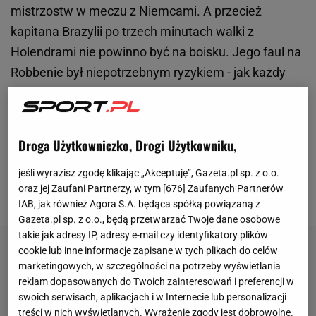
mistrzostw w meczu z Niemcami. A przecież
kapitana Brazylii po trzech minutach walki z
Holendrami nie powinno być na boisku. Jego faul na
Robbenie był niepotrzebnym ryzykiem - jak każdy
trener przyzna, lepiej bramkę stracić, niż przez
zdecydowaną większość spotkania grać w
osłabieniu. Zresztą
Thiago Silva
z głupich fauli jest
Droga Użytkowniczko, Drogi Użytkowniku,
nam doskonale znany na tym mundialu, przez
jeśli wyrazisz zgodę klikając „Akceptuję”, Gazeta.pl sp. z o.o.
niepotrzebną próbę zatrzymania kolumbijskiego
oraz jej Zaufani Partnerzy, w tym [
676
] Zaufanych Partnerów
bramkarza musiał pauzować w półfinale.
IAB, jak również Agora S.A. będąca spółką powiązaną z
Gazeta.pl sp. z o.o., będą przetwarzać Twoje dane osobowe
takie jak adresy IP, adresy e-mail czy identyfikatory plików
cookie lub inne informacje zapisane w tych plikach do celów
marketingowych, w szczególności na potrzeby wyświetlania
reklam dopasowanych do Twoich zainteresowań i preferencji w
swoich serwisach, aplikacjach i w Internecie lub personalizacji
treści w nich wyświetlanych. Wyrażenie zgody jest dobrowolne.