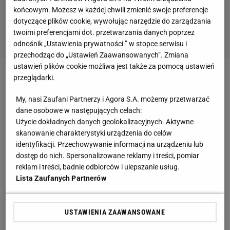
końcowym. Możesz w każdej chwili zmienić swoje preferencje
dotyczące plików cookie, wywołując narzędzie do zarządzania
twoimi preferencjami dot. przetwarzania danych poprzez
odnośnik „Ustawienia prywatności ” w stopce serwisu i
przechodząc do „Ustawień Zaawansowanych”. Zmiana
ustawień plików cookie możliwa jest także za pomocą ustawień
przeglądarki.
Jednak to tylko część obrazu przedstawiającego
głównie przeciętność Afryki. Owszem: Algieria przez
My, nasi Zaufani Partnerzy i Agora S.A. możemy przetwarzać
godzinę stawiała opór Belgii, a Wybrzeże Kości
dane osobowe w następujących celach:
Użycie dokładnych danych geolokalizacyjnych. Aktywne
Słoniowej zdołało pokonać Japonię w swoim
skanowanie charakterystyki urządzenia do celów
pierwszym meczu, ale na poprawę wyników sprzed
identyfikacji. Przechowywanie informacji na urządzeniu lub
czterech lat się nie zapowiada. Ghana ma tylko
dostęp do nich. Spersonalizowane reklamy i treści, pomiar
reklam i treści, badnie odbiorców i ulepszanie usług.
punkt przed ostatnim meczem z Portugalią. Nigeria
Lista Zaufanych Partnerów
wygrała także dzięki pomyłce sędziego asystenta
(podniósł chorągiewkę i nie uznał gola Edina Dżeko).
USTAWIENIA ZAAWANSOWANE
Dobrej gry Didiera Drogby i spółki zebrałoby się
może 40 minut. Nie wolno też zapomnieć o