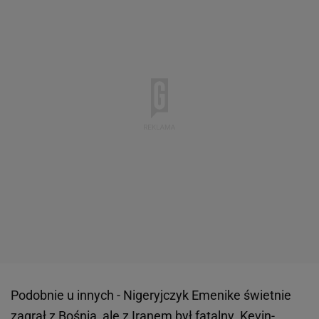
Podobnie u innych - Nigeryjczyk Emenike świetnie
zagrał z Bośnią, ale z Iranem był fatalny.
Kevin-