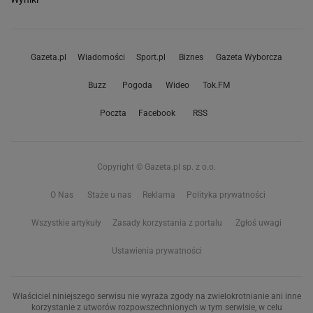
Gazeta.pl
Wiadomości
Sport.pl
Biznes
Gazeta Wyborcza
Buzz
Pogoda
Wideo
Tok.FM
Poczta
Facebook
RSS
Copyright © Gazeta.pl sp. z o.o.
O Nas
Staże u nas
Reklama
Polityka prywatności
Wszystkie artykuły
Zasady korzystania z portalu
Zgłoś uwagi
Ustawienia prywatności
Właściciel niniejszego serwisu nie wyraża zgody na zwielokrotnianie ani inne
korzystanie z utworów rozpowszechnionych w tym serwisie, w celu