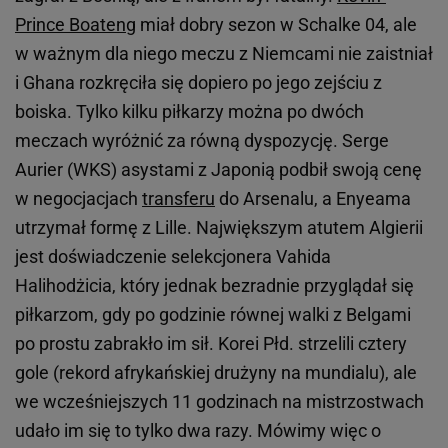
Prince Boateng
miał dobry sezon w Schalke 04, ale
w ważnym dla niego meczu z Niemcami nie zaistniał
i Ghana rozkręciła się dopiero po jego zejściu z
boiska. Tylko kilku piłkarzy można po dwóch
meczach wyróżnić za równą dyspozycję. Serge
Aurier (WKS) asystami z Japonią podbił swoją cenę
w negocjacjach
transferu
do Arsenalu, a Enyeama
utrzymał formę z Lille. Największym atutem Algierii
jest doświadczenie selekcjonera Vahida
Halihodżicia, który jednak bezradnie przyglądał się
piłkarzom, gdy po godzinie równej walki z Belgami
po prostu zabrakło im sił. Korei Płd. strzelili cztery
gole (rekord afrykańskiej drużyny na mundialu), ale
we wcześniejszych 11 godzinach na mistrzostwach
udało im się to tylko dwa razy. Mówimy więc o