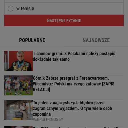
w tenisie
NASTĘPNE PYTANIE
POPULARNE
NAJNOWSZE
Tichonow grzmi: Z Polakami należy postąpić
dokładnie tak samo
Górnik Zabrze przegrał z Ferencvarosem.
Wicemistrz Polski ma czego żałować [ZAPIS
RELACJI]
To jeden z najczęstszych błędów przed
zagranicznym wyjazdem. O tym wiele osób
zapomina
MATERIAŁ PROMOCYJNY