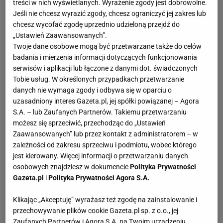
treści w nich wyświetlanych. Wyrażenie zgody jest dobrowolne.
Jeśli nie chcesz wyrazić zgody, chcesz ograniczyć jej zakres lub
chcesz wycofać zgodę uprzednio udzieloną przejdź do
„Ustawień Zaawansowanych”.
Twoje dane osobowe mogą być przetwarzane także do celów
badania i mierzenia informacji dotyczących funkcjonowania
serwisów i aplikacji lub łączone z danymi dot. świadczonych
Tobie usług. W określonych przypadkach przetwarzanie
danych nie wymaga zgody i odbywa się w oparciu o
uzasadniony interes Gazeta.pl, jej spółki powiązanej – Agora
S.A. – lub Zaufanych Partnerów. Takiemu przetwarzaniu
możesz się sprzeciwić, przechodząc do „Ustawień
Zaawansowanych” lub przez kontakt z administratorem – w
zależności od zakresu sprzeciwu i podmiotu, wobec którego
jest kierowany. Więcej informacji o przetwarzaniu danych
osobowych znajdziesz w dokumencie
Polityka Prywatności
Gazeta.pl
i
Polityka Prywatności Agora S.A.
Klikając „Akceptuję” wyrażasz też zgodę na zainstalowanie i
przechowywanie plików cookie Gazeta.pl sp. z o.o., jej
Zaufanych Partnerów i Agora S.A. na Twoim urządzeniu