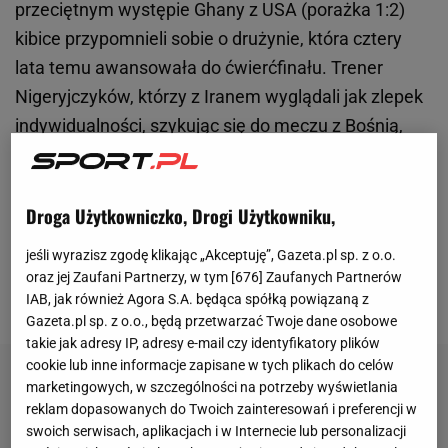
przeciętnym występie Ghany z USA (porażka 1:2)
kibice przypomnieli sobie o drużynie, która cztery
lata temu awansowała do ćwierćfinału. Trener
Nigeryjczyków, którzy z Iranem wyglądali jak zlepek
indywidualności, szykując się do meczu z Bośnią,
trafił ze zmianami: wprowadził m.in. Petera
Odemwingie, który znacznie lepiej współpracował z
Emmanuelem Emenikem - to ich akcja dała Nigerii
Droga Użytkowniczko, Drogi Użytkowniku,
zwycięskiego gola. Kapitalnie spisał się też Vincent
jeśli wyrazisz zgodę klikając „Akceptuję”, Gazeta.pl sp. z o.o.
Enyeama, który obok Meksykanina Ochoi pozostaje
oraz jej Zaufani Partnerzy, w tym [
676
] Zaufanych Partnerów
jedynym niepokonanym bramkarzem na tych MŚ.
IAB, jak również Agora S.A. będąca spółką powiązaną z
Gazeta.pl sp. z o.o., będą przetwarzać Twoje dane osobowe
takie jak adresy IP, adresy e-mail czy identyfikatory plików
cookie lub inne informacje zapisane w tych plikach do celów
marketingowych, w szczególności na potrzeby wyświetlania
reklam dopasowanych do Twoich zainteresowań i preferencji w
swoich serwisach, aplikacjach i w Internecie lub personalizacji