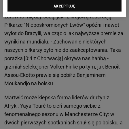
AKCEPTUJĘ
katastrofie Kamerunu, którego piłkarze kłócą się
zarówno między sobą, jak i z krajową federacją.
Piłkarze
"Nieposkromionych Lwów" opóźnili nawet
wylot do Brazylii, walcząc o jak najwyższe premie za
wyniki
na mundialu. - Zachowanie niektórych
naszych piłkarzy było nie do zaakceptowania. Taka
porażka [0:4 z Chorwacją] okrywa nas hańbą -
grzmiał selekcjoner Volker Finke po tym, jak Benoit
Assou-Ekotto prawie się pobił z Benjaminem
Moukandjo na boisku.
Martwić może kiepska forma liderów drużyn z
Afryki. Yaya Touré to cień samego siebie z
fenomenalnego sezonu w Manchesterze City: w
dwóch pierwszych spotkaniach snuł się po boisku, a