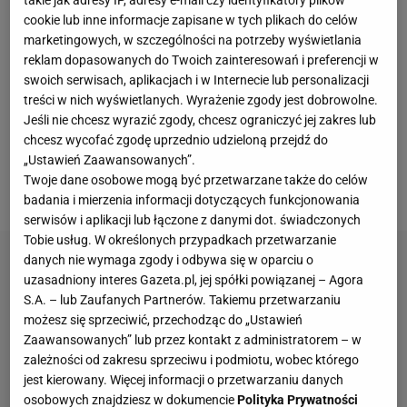
takie jak adresy IP, adresy e-mail czy identyfikatory plików
bezpiecznie
, chcieliśmy tylko uniknąć biegania w
cookie lub inne informacje zapisane w tych plikach do celów
obie strony w takich temperaturach. Z przodu szło
marketingowych, w szczególności na potrzeby wyświetlania
nam dobrze, ale z tyłu straciliśmy dwa gole -
reklam dopasowanych do Twoich zainteresowań i preferencji w
swoich serwisach, aplikacjach i w Internecie lub personalizacji
przyznał Loew w wywiadzie dla niemieckiej ARD. -
treści w nich wyświetlanych. Wyrażenie zgody jest dobrowolne.
Na tym turnieju nie możecie spodziewać się po nas
Jeśli nie chcesz wyrazić zgody, chcesz ograniczyć jej zakres lub
notorycznych ataków. Nie jest dobrze grać nazbyt
chcesz wycofać zgodę uprzednio udzieloną przejdź do
„Ustawień Zaawansowanych”.
otwarcie, wtedy jest się karconym. Ważne jest
Twoje dane osobowe mogą być przetwarzane także do celów
wyważenie ataku i obrony.
badania i mierzenia informacji dotyczących funkcjonowania
serwisów i aplikacji lub łączone z danymi dot. świadczonych
Tobie usług. W określonych przypadkach przetwarzanie
danych nie wymaga zgody i odbywa się w oparciu o
uzasadniony interes Gazeta.pl, jej spółki powiązanej – Agora
S.A. – lub Zaufanych Partnerów. Takiemu przetwarzaniu
możesz się sprzeciwić, przechodząc do „Ustawień
Zaawansowanych” lub przez kontakt z administratorem – w
zależności od zakresu sprzeciwu i podmiotu, wobec którego
jest kierowany. Więcej informacji o przetwarzaniu danych
osobowych znajdziesz w dokumencie
Polityka Prywatności