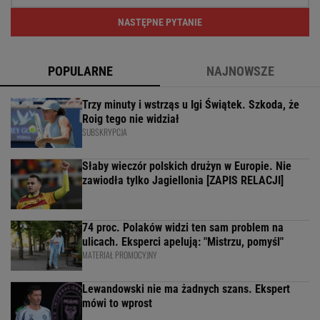
NASTĘPNE PYTANIE
POPULARNE
NAJNOWSZE
Trzy minuty i wstrząs u Igi Świątek. Szkoda, że
Roig tego nie widział
SUBSKRYPCJA
Słaby wieczór polskich drużyn w Europie. Nie
zawiodła tylko Jagiellonia [ZAPIS RELACJI]
74 proc. Polaków widzi ten sam problem na
ulicach. Eksperci apelują: "Mistrzu, pomyśl"
MATERIAŁ PROMOCYJNY
Lewandowski nie ma żadnych szans. Ekspert
mówi to wprost