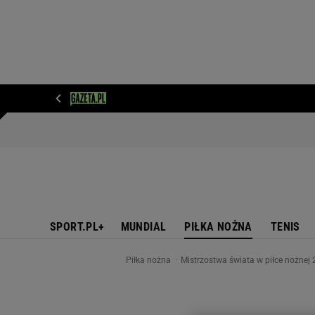
WIADOMOŚCI
NEXT
SPORT
PLOTEK
D
SPORT.PL+
MUNDIAL
PIŁKA NOŻNA
TENIS
Piłka nożna
Mistrzostwa świata w piłce nożnej