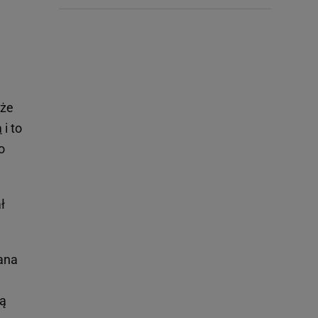
 że
m
i to
o
ł
ana
zą