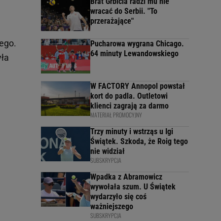
Brat Grbicia radzi mu nie
wracać do Serbii. "To
przerażające"
ego.
Pucharowa wygrana Chicago.
64 minuty Lewandowskiego
yła
W FACTORY Annopol powstał
kort do padla. Outletowi
klienci zagrają za darmo
MATERIAŁ PROMOCYJNY
Trzy minuty i wstrząs u Igi
Świątek. Szkoda, że Roig tego
nie widział
SUBSKRYPCJA
Wpadka z Abramowicz
wywołała szum. U Świątek
wydarzyło się coś
ważniejszego
SUBSKRYPCJA