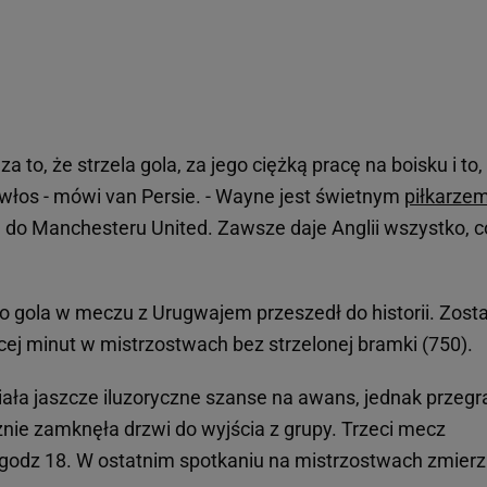
 to, że strzela gola, za jego ciężką pracę na boisku i to,
 włos - mówi van Persie. - Wayne jest świetnym
piłkarze
 do Manchesteru United. Zawsze daje Anglii wszystko, c
 gola w meczu z Urugwajem przeszedł do historii. Zosta
cej minut w mistrzostwach bez strzelonej bramki (750).
ała jaszcze iluzoryczne szanse na awans, jednak przegr
nie zamknęła drzwi do wyjścia z grupy. Trzeci mecz
 godz 18. W ostatnim spotkaniu na mistrzostwach zmier