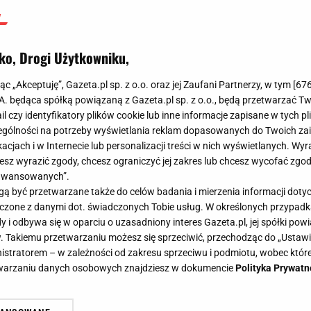
ko, Drogi Użytkowniku,
jąc „Akceptuję”, Gazeta.pl sp. z o.o. oraz jej Zaufani Partnerzy, w tym [
67
.A. będąca spółką powiązaną z Gazeta.pl sp. z o.o., będą przetwarzać T
ail czy identyfikatory plików cookie lub inne informacje zapisane w tych p
gólności na potrzeby wyświetlania reklam dopasowanych do Twoich zain
acjach i w Internecie lub personalizacji treści w nich wyświetlanych. Wyr
cesz wyrazić zgody, chcesz ograniczyć jej zakres lub chcesz wycofać zgo
aawansowanych”.
 być przetwarzane także do celów badania i mierzenia informacji dot
 łączone z danymi dot. świadczonych Tobie usług. W określonych przypad
i odbywa się w oparciu o uzasadniony interes Gazeta.pl, jej spółki powi
. Takiemu przetwarzaniu możesz się sprzeciwić, przechodząc do „Ust
nistratorem – w zależności od zakresu sprzeciwu i podmiotu, wobec które
etwarzaniu danych osobowych znajdziesz w dokumencie
Polityka Prywatn