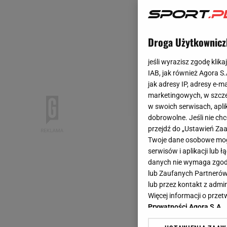
Droga Użytkownicz
jeśli wyrazisz zgodę klika
IAB, jak również Agora S
jak adresy IP, adresy e-m
marketingowych, w szcze
w swoich serwisach, aplik
dobrowolne. Jeśli nie ch
przejdź do „Ustawień Z
Twoje dane osobowe mogą
serwisów i aplikacji lub
danych nie wymaga zgody 
lub Zaufanych Partnerów
lub przez kontakt z admi
Więcej informacji o prz
Prywatności Agora S.A.