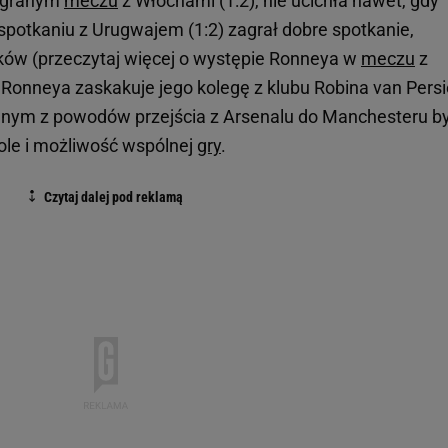
zegranym
meczu
z Włochami (1:2), nie ucichła nawet, gdy
potkaniu z Urugwajem (1:2) zagrał dobre spotkanie,
lików (przeczytaj więcej o występie Ronneya w
meczu
z
 Ronneya zaskakuje jego kolegę z klubu Robina van Persi
ednym z powodów przejścia z Arsenalu do Manchesteru b
ole i możliwość wspólnej
gry
.