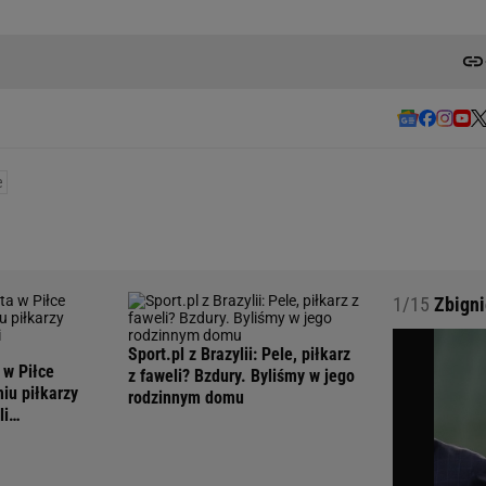
e
1/15
Zbigni
Sport.pl z Brazylii: Pele, piłkarz
 w Piłce
z faweli? Bzdury. Byliśmy w jego
iu piłkarzy
rodzinnym domu
li