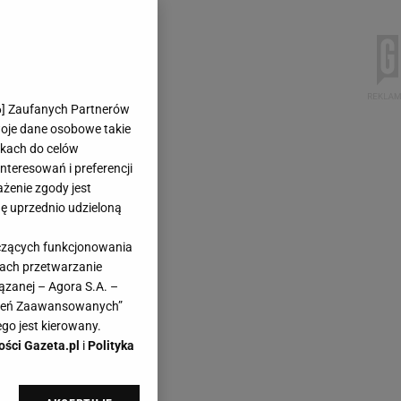
6
] Zaufanych Partnerów
woje dane osobowe takie
likach do celów
teresowań i preferencji
ażenie zgody jest
dę uprzednio udzieloną
yczących funkcjonowania
kach przetwarzanie
ązanej – Agora S.A. –
awień Zaawansowanych”
go jest kierowany.
ości Gazeta.pl
i
Polityka