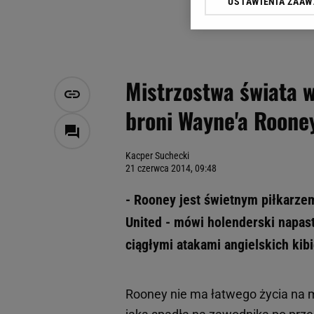
USTAWIENIA ZAA
Klikając „Akceptuję” wyra
Zaufanych Partnerów i A
dotyczące plików cookie,
odnośnik „Ustawienia pr
plików cookie możliwa je
Mistrzostwa świata w
My, nasi Zaufani Partne
broni Wayne'a Roone
Użycie dokładnych danych
Przechowywanie informacji
badnie odbiorców i uleps
Kacper Suchecki
21 czerwca 2014, 09:48
- Rooney jest świetnym piłkarze
United - mówi holenderski napas
ciągłymi atakami angielskich kib
Rooney nie ma łatwego życia na m