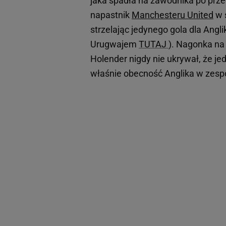
jaka spadła na zawodnika po pr
napastnik
Manchesteru United
w s
strzelając jedynego gola dla Ang
Urugwajem
TUTAJ
). Nagonka na
Holender nigdy nie ukrywał, że j
właśnie obecność Anglika w zesp