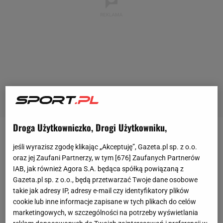
Droga Użytkowniczko, Drogi Użytkowniku,
Grecja gra na
mundialu
już po raz trzeci, a ma na
jeśli wyrazisz zgodę klikając „Akceptuję”, Gazeta.pl sp. z o.o.
koncie jedynie dwie bramki, obie zdobyte przed
oraz jej Zaufani Partnerzy, w tym [
676
] Zaufanych Partnerów
czteroma laty w RPA. Obrońca Sokratis
IAB, jak również Agora S.A. będąca spółką powiązaną z
Gazeta.pl sp. z o.o., będą przetwarzać Twoje dane osobowe
Papastathopoulos jest przekonany, że w
meczu
z
takie jak adresy IP, adresy e-mail czy identyfikatory plików
Japonią poprawią swój dorobek. - Jutro
cookie lub inne informacje zapisane w tych plikach do celów
zdobędziemy bramki - przekonywał w środę gracz
marketingowych, w szczególności na potrzeby wyświetlania