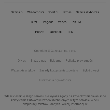
Gazeta.pl
Wiadomości
Sport.pl
Biznes
Gazeta Wyborcza
Buzz
Pogoda
Wideo
Tok.FM
Poczta
Facebook
RSS
Copyright © Gazeta.pl sp. z o.o.
O Nas
Staże u nas
Reklama
Polityka prywatności
Wszystkie artykuły
Zasady korzystania z portalu
Zgłoś uwagi
Ustawienia prywatności
Właściciel niniejszego serwisu nie wyraża zgody na zwielokrotnianie ani inne
korzystanie z utworów rozpowszechnionych w tym serwisie, w celu
eksploracji tekstów i danych. Więcej informacji w