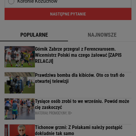
Koronie Kożuchów
NASTĘPNE PYTANIE
POPULARNE
NAJNOWSZE
Górnik Zabrze przegrał z Ferencvarosem.
Wicemistrz Polski ma czego żałować [ZAPIS
RELACJI]
Prawdziwa bomba dla kibiców. Oto co trafi do
otwartej telewizji
Tysiące osób zrobi to we wrześniu. Powód może
cię zaskoczyć
MATERIAŁ PROMOCYJNY, 18+
Tichonow grzmi: Z Polakami należy postąpić
dokładnie tak samo