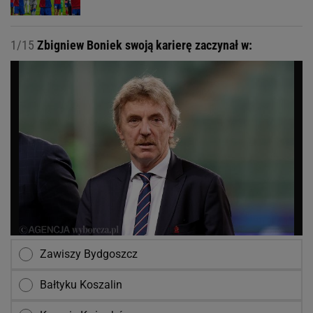
1/15
Zbigniew Boniek swoją karierę zaczynał w:
Zawiszy Bydgoszcz
Bałtyku Koszalin