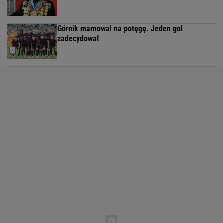
Górnik marnował na potęgę. Jeden gol
zadecydował