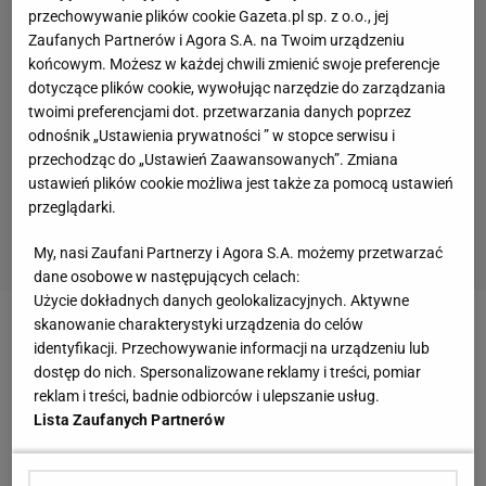
przechowywanie plików cookie Gazeta.pl sp. z o.o., jej
Zaufanych Partnerów i Agora S.A. na Twoim urządzeniu
końcowym. Możesz w każdej chwili zmienić swoje preferencje
dotyczące plików cookie, wywołując narzędzie do zarządzania
twoimi preferencjami dot. przetwarzania danych poprzez
odnośnik „Ustawienia prywatności ” w stopce serwisu i
przechodząc do „Ustawień Zaawansowanych”. Zmiana
ustawień plików cookie możliwa jest także za pomocą ustawień
przeglądarki.
My, nasi Zaufani Partnerzy i Agora S.A. możemy przetwarzać
dane osobowe w następujących celach:
Użycie dokładnych danych geolokalizacyjnych. Aktywne
skanowanie charakterystyki urządzenia do celów
W
meczu
z Kolumbią Georgios Samaras trafił w
identyfikacji. Przechowywanie informacji na urządzeniu lub
poprzeczkę, a strzał Panagiotisa Kone wspaniale
dostęp do nich. Spersonalizowane reklamy i treści, pomiar
reklam i treści, badnie odbiorców i ulepszanie usług.
obronił David Ospina. - To nie jest żadna
Lista Zaufanych Partnerów
psychologiczna blokada, zdecydowanie nie -
komentował inny obrońca, Vasileios Torosidis. -