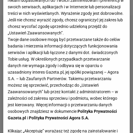
reklam dopasowanych do Twoich zainteresowań i preferencji w
Borussii Dortmund.
swoich serwisach, aplikacjach i w Internecie lub personalizacji
treści w nich wyświetlanych. Wyrażenie zgody jest dobrowolne.
Jeśli nie chcesz wyrazić zgody, chcesz ograniczyć jej zakres lub
chcesz wycofać zgodę uprzednio udzieloną przejdź do
„Ustawień Zaawansowanych”.
Twoje dane osobowe mogą być przetwarzane także do celów
badania i mierzenia informacji dotyczących funkcjonowania
serwisów i aplikacji lub łączone z danymi dot. świadczonych
Tobie usług. W określonych przypadkach przetwarzanie
danych nie wymaga zgody i odbywa się w oparciu o
uzasadniony interes Gazeta.pl, jej spółki powiązanej – Agora
S.A. – lub Zaufanych Partnerów. Takiemu przetwarzaniu
możesz się sprzeciwić, przechodząc do „Ustawień
Zaawansowanych” lub przez kontakt z administratorem – w
zależności od zakresu sprzeciwu i podmiotu, wobec którego
jest kierowany. Więcej informacji o przetwarzaniu danych
osobowych znajdziesz w dokumencie
Polityka Prywatności
Gazeta.pl
i
Polityka Prywatności Agora S.A.
Klikając „Akceptuję” wyrażasz też zgodę na zainstalowanie i