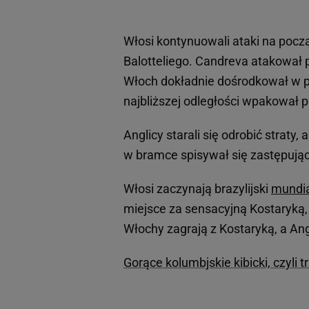
Włosi kontynuowali ataki na począt
Balotteliego. Candreva atakował p
Włoch dokładnie dośrodkował w pol
najbliższej odległości wpakował p
Anglicy starali się odrobić straty
w bramce spisywał się zastępujący
Włosi zaczynają brazylijski
mundia
miejsce za sensacyjną Kostaryką, 
Włochy zagrają z Kostaryką, a An
Gorące kolumbjskie kibicki, czyli 