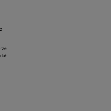
 z
brze
dał.