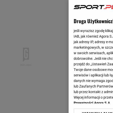
Droga Użytkownicz
jeśli wyrazisz zgodę klika
IAB, jak również Agora S
jak adresy IP, adresy e-m
marketingowych, w szcze
w swoich serwisach, aplik
dobrowolne. Jeśli nie ch
przejdź do „Ustawień Z
Twoje dane osobowe mogą
serwisów i aplikacji lub
danych nie wymaga zgody 
lub Zaufanych Partnerów
lub przez kontakt z admi
Więcej informacji o prz
Prywatności Agora S.A.