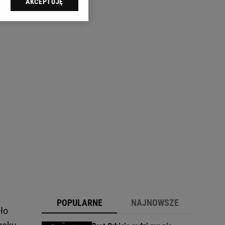
AKCEPTUJĘ
l sp. z o.o., jej
ić swoje preferencje
arzania danych poprzez
ych”. Zmiana ustawień
ach:
 celów identyfikacji.
omiar reklam i treści,
POPULARNE
NAJNOWSZE
ało