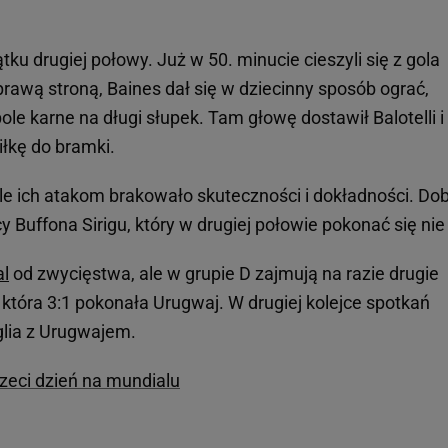
ku drugiej połowy. Już w 50. minucie cieszyli się z gola
rawą stroną, Baines dał się w dziecinny sposób ograć,
e karne na długi słupek. Tam głowę dostawił Balotelli i
iłkę do bramki.
, ale ich atakom brakowało skuteczności i dokładności. Do
 Buffona Sirigu, który w drugiej połowie pokonać się nie 
l
od zwycięstwa, ale w grupie D zajmują na razie drugie
która 3:1 pokonała Urugwaj. W drugiej kolejce spotkań
glia z Urugwajem.
trzeci dzień na mundialu