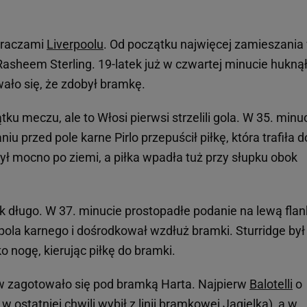
graczami
Liverpoolu
. Od początku najwięcej zamieszania
sheem Sterling. 19-latek już w czwartej minucie huknął
ało się, że zdobył bramkę.
ku meczu, ale to Włosi pierwsi strzelili gola. W 35. minu
niu przed pole karne Pirlo przepuścił piłkę, która trafiła d
ył mocno po ziemi, a piłka wpadła tuż przy słupku obok
 długo. W 37. minucie prostopadłe podanie na lewą fla
pola karnego i dośrodkował wzdłuż bramki. Sturridge był
ko nogę, kierując piłkę do bramki.
w zagotowało się pod bramką Harta. Najpierw
Balotelli
o
w ostatniej chwili wybił z linii bramkowej Jagielka), a w