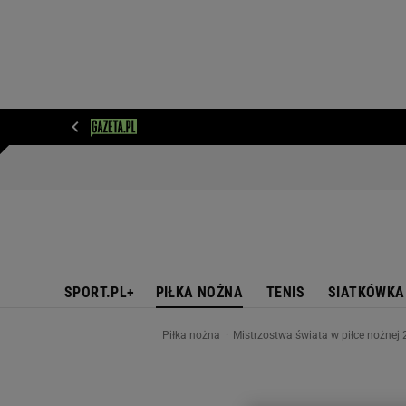
WIADOMOŚCI
NEXT
SPORT
PLOTEK
D
SPORT.PL+
PIŁKA NOŻNA
TENIS
SIATKÓWKA
Piłka nożna
Mistrzostwa świata w piłce nożnej 2