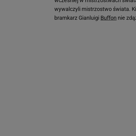
wcześniej w mistrzostwach świata
wywalczyli mistrzostwo świata. Kil
bramkarz Gianluigi
Buffon
nie zdą