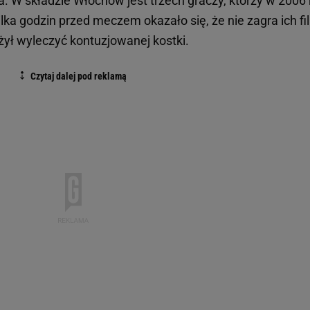
. W składzie Włochów jest trzech graczy, którzy w 2006
ka godzin przed meczem okazało się, że nie zagra ich fil
żył wyleczyć kontuzjowanej kostki.