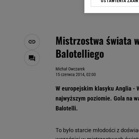
USTAWIENIA ZAA
Klikając „Akceptuję” wyra
Zaufanych Partnerów i A
dotyczące plików cookie,
odnośnik „Ustawienia pr
plików cookie możliwa je
Mistrzostwa świata w
My, nasi Zaufani Partne
Balotelliego
Użycie dokładnych danych
Przechowywanie informacji
badnie odbiorców i uleps
Michał Owczarek
15 czerwca 2014, 02:00
W europejskim klasyku Anglia - W
najwyższym poziomie. Gola na wa
Balotelli.
To było starcie młodości z doświad