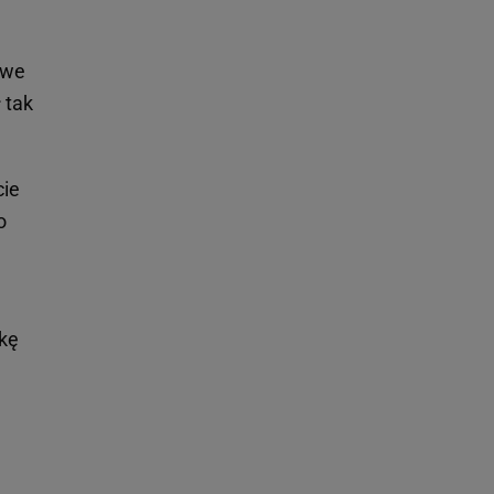
 we
 tak
cie
o
nkę