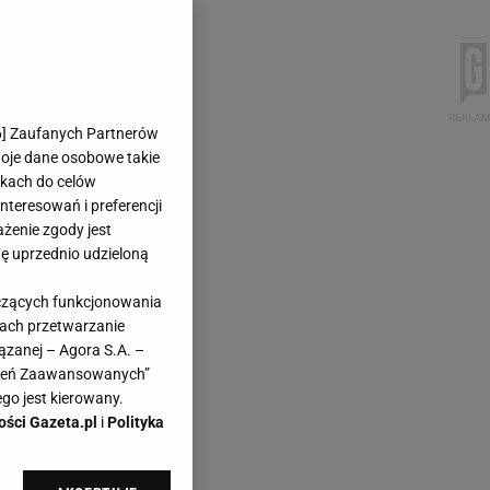
6
] Zaufanych Partnerów
woje dane osobowe takie
likach do celów
teresowań i preferencji
ażenie zgody jest
dę uprzednio udzieloną
yczących funkcjonowania
kach przetwarzanie
ązanej – Agora S.A. –
awień Zaawansowanych”
go jest kierowany.
ości Gazeta.pl
i
Polityka