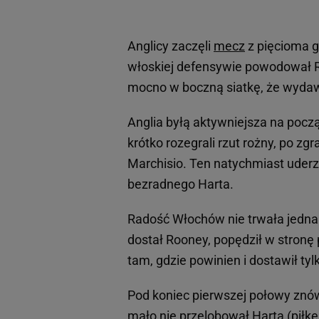
Anglicy zaczęli
mecz
z pięcioma 
włoskiej defensywie powodował Ra
mocno w boczną siatkę, że wydaw
Anglia byłą aktywniejsza na począt
krótko rozegrali rzut rożny, po zgra
Marchisio. Ten natychmiast uderz
bezradnego Harta.
Radość Włochów nie trwała jednak
dostał Rooney, popędził w stronę 
tam, gdzie powinien i dostawił tyl
Pod koniec pierwszej połowy znó
mało nie przelobował Harta (piłkę 