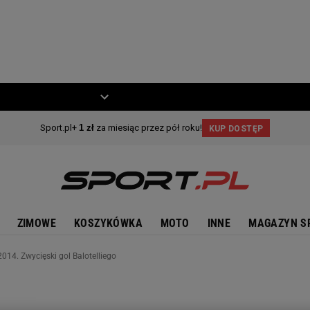
ZIECKO
MOTO
ZIMOWE
KOSZYKÓWKA
MOTO
INNE
MAGAZYN S
014. Zwycięski gol Balotelliego