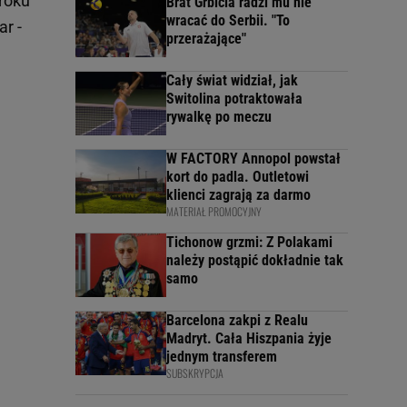
 roku
Brat Grbicia radzi mu nie
wracać do Serbii. "To
ar -
przerażające"
Cały świat widział, jak
Switolina potraktowała
rywalkę po meczu
W FACTORY Annopol powstał
kort do padla. Outletowi
klienci zagrają za darmo
MATERIAŁ PROMOCYJNY
Tichonow grzmi: Z Polakami
należy postąpić dokładnie tak
samo
Barcelona zakpi z Realu
Madryt. Cała Hiszpania żyje
jednym transferem
SUBSKRYPCJA