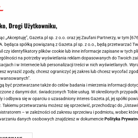
ko, Drogi Użytkowniku,
jąc „Akceptuję”, Gazeta.pl sp. z o.o. oraz jej Zaufani Partnerzy, w tym [
67
.A. będąca spółką powiązaną z Gazeta.pl sp. z o.o., będą przetwarzać T
ail czy identyfikatory plików cookie lub inne informacje zapisane w tych p
gólności na potrzeby wyświetlania reklam dopasowanych do Twoich zain
acjach i w Internecie lub personalizacji treści w nich wyświetlanych. Wyr
cesz wyrazić zgody, chcesz ograniczyć jej zakres lub chcesz wycofać zgo
aawansowanych”.
 być przetwarzane także do celów badania i mierzenia informacji dot
 łączone z danymi dot. świadczonych Tobie usług. W określonych przypad
i odbywa się w oparciu o uzasadniony interes Gazeta.pl, jej spółki powi
. Takiemu przetwarzaniu możesz się sprzeciwić, przechodząc do „Ust
nistratorem – w zależności od zakresu sprzeciwu i podmiotu, wobec które
etwarzaniu danych osobowych znajdziesz w dokumencie
Polityka Prywatn