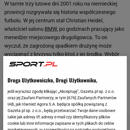
W tamte trzy lutowe dni 2001 roku na niemieckiej
prowincji rozgrywała się historia współczesnego
futbolu. W jej centrum stał Christian Heidel,
właściciel salonu
BMW
, po godzinach pracujący jako
menedżer miejscowego drugoligowca. To on
wyczuł, że zagrożoną spadkiem drużynę może
wyciągnąć z kryzysu tylko ktoś z jej środka. Wybór
padł na 33-letniego obrońcę. "Największy po
rodzicach" – tak po latach określił wpływ Heidela na
jego życie przyszły trener Liverpoolu. Jeśli dziś klub
Droga Użytkowniczko, Drogi Użytkowniku,
z Moguncji przyjeżdża do Poznania po 17 latach
jeśli wyrazisz zgodę klikając „Akceptuję”, Gazeta.pl sp. z o.o.
nieprzerwanej gry w Bundeslidze, jego dyrektor
oraz jej Zaufani Partnerzy, w tym [
676
] Zaufanych Partnerów
sportowy ma w tym największe zasługi.
IAB, jak również Agora S.A. będąca spółką powiązaną z
Gazeta.pl sp. z o.o., będą przetwarzać Twoje dane osobowe
takie jak adresy IP, adresy e-mail czy identyfikatory plików
cookie lub inne informacje zapisane w tych plikach do celów
marketingowych, w szczególności na potrzeby wyświetlania