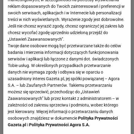
reklam dopasowanych do Twoich zainteresowań i preferencji w
swoich serwisach, aplikacjach i w Internecie lub personalizacji
treści w nich wyświetlanych. Wyrażenie zgody jest dobrowolne.
Jeśli nie chcesz wyrazić zgody, chcesz ograniczyć jej zakres lub
chcesz wycofać zgodę uprzednio udzieloną przejdź do
„Ustawień Zaawansowanych”.
Twoje dane osobowe mogą być przetwarzane także do celów
badania i mierzenia informacji dotyczących funkcjonowania
serwisów i aplikacji lub łączone z danymi dot. świadczonych
Tobie usług. W określonych przypadkach przetwarzanie
danych nie wymaga zgody i odbywa się w oparciu o
uzasadniony interes Gazeta.pl, jej spółki powiązanej – Agora
S.A. – lub Zaufanych Partnerów. Takiemu przetwarzaniu
możesz się sprzeciwić, przechodząc do „Ustawień
Zaawansowanych” lub przez kontakt z administratorem – w
zależności od zakresu sprzeciwu i podmiotu, wobec którego
jest kierowany. Więcej informacji o przetwarzaniu danych
osobowych znajdziesz w dokumencie
Polityka Prywatności
Gazeta.pl
i
Polityka Prywatności Agora S.A.