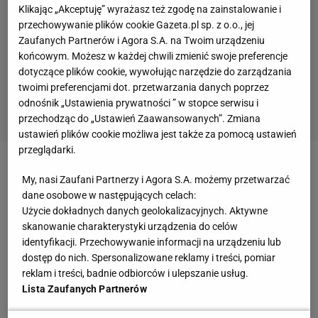
Klikając „Akceptuję” wyrażasz też zgodę na zainstalowanie i
przechowywanie plików cookie Gazeta.pl sp. z o.o., jej
Zaufanych Partnerów i Agora S.A. na Twoim urządzeniu
końcowym. Możesz w każdej chwili zmienić swoje preferencje
dotyczące plików cookie, wywołując narzędzie do zarządzania
twoimi preferencjami dot. przetwarzania danych poprzez
odnośnik „Ustawienia prywatności ” w stopce serwisu i
przechodząc do „Ustawień Zaawansowanych”. Zmiana
ustawień plików cookie możliwa jest także za pomocą ustawień
przeglądarki.
Zobacz wideo
Transfer Marcina Bułki upadł na
My, nasi Zaufani Partnerzy i Agora S.A. możemy przetwarzać
ostatniej prostej! "BYŁO MI WSTYD"
dane osobowe w następujących celach:
Użycie dokładnych danych geolokalizacyjnych. Aktywne
skanowanie charakterystyki urządzenia do celów
Takie historie większości ludzi przytrafiają się
identyfikacji. Przechowywanie informacji na urządzeniu lub
maksymalnie raz w życiu. Christian Heidel przeżył
dostęp do nich. Spersonalizowane reklamy i treści, pomiar
reklam i treści, badnie odbiorców i ulepszanie usług.
ich przynajmniej kilka. Jego przeszło trzy dekady
Lista Zaufanych Partnerów
prowadzenia miejscowego klubu, na którego mecze
chodził już jako dziesięciolatek, zamieniły Moguncję