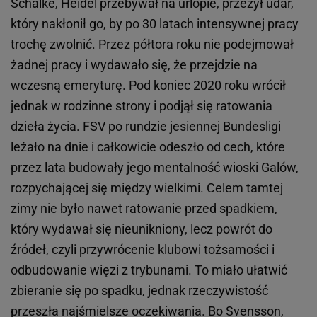
Schalke, Heidel przebywał na urlopie, przeżył udar,
który nakłonił go, by po 30 latach intensywnej pracy
trochę zwolnić. Przez półtora roku nie podejmował
żadnej pracy i wydawało się, że przejdzie na
wczesną emeryturę. Pod koniec 2020 roku wrócił
jednak w rodzinne strony i podjął się ratowania
dzieła życia. FSV po rundzie jesiennej Bundesligi
leżało na dnie i całkowicie odeszło od cech, które
przez lata budowały jego mentalność wioski Galów,
rozpychającej się między wielkimi. Celem tamtej
zimy nie było nawet ratowanie przed spadkiem,
który wydawał się nieunikniony, lecz powrót do
źródeł, czyli przywrócenie klubowi tożsamości i
odbudowanie więzi z trybunami. To miało ułatwić
zbieranie się po spadku, jednak rzeczywistość
przeszła najśmielsze oczekiwania. Bo Svensson,