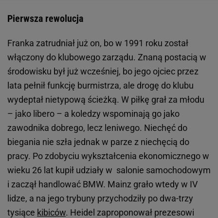
Pierwsza rewolucja
Franka zatrudniał już on, bo w 1991 roku został
włączony do klubowego zarządu. Znaną postacią w
środowisku był już wcześniej, bo jego ojciec przez
lata pełnił funkcję burmistrza, ale drogę do klubu
wydeptał nietypową ścieżką. W piłkę grał za młodu
– jako libero – a koledzy wspominają go jako
zawodnika dobrego, lecz leniwego. Niechęć do
biegania nie szła jednak w parze z niechęcią do
pracy. Po zdobyciu wykształcenia ekonomicznego w
wieku 26 lat kupił udziały w salonie samochodowym
i zaczął handlować BMW. Mainz grało wtedy w IV
lidze, a na jego trybuny przychodziły po dwa-trzy
tysiące
kibiców
. Heidel zaproponował prezesowi