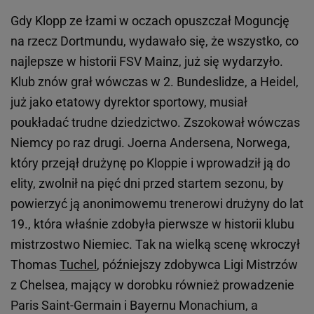
Gdy Klopp ze łzami w oczach opuszczał Moguncję
na rzecz Dortmundu, wydawało się, że wszystko, co
najlepsze w historii FSV Mainz, już się wydarzyło.
Klub znów grał wówczas w 2. Bundeslidze, a Heidel,
już jako etatowy dyrektor sportowy, musiał
poukładać trudne dziedzictwo. Zszokował wówczas
Niemcy po raz drugi. Joerna Andersena, Norwega,
który przejął drużynę po Kloppie i wprowadził ją do
elity, zwolnił na pięć dni przed startem sezonu, by
powierzyć ją anonimowemu trenerowi drużyny do lat
19., która właśnie zdobyła pierwsze w historii klubu
mistrzostwo Niemiec. Tak na wielką scenę wkroczył
Thomas
Tuchel
, późniejszy zdobywca Ligi Mistrzów
z Chelsea, mający w dorobku również prowadzenie
Paris Saint-Germain i Bayernu Monachium, a