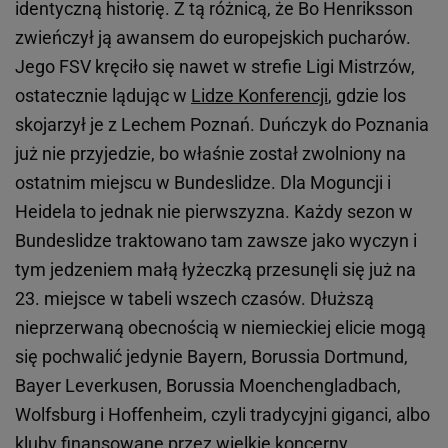
identyczną historię. Z tą różnicą, że Bo Henriksson
zwieńczył ją awansem do europejskich pucharów.
Jego FSV kręciło się nawet w strefie Ligi Mistrzów,
ostatecznie lądując w
Lidze Konferencji
, gdzie los
skojarzył je z Lechem Poznań. Duńczyk do Poznania
już nie przyjedzie, bo właśnie został zwolniony na
ostatnim miejscu w Bundeslidze. Dla Moguncji i
Heidela to jednak nie pierwszyzna. Każdy sezon w
Bundeslidze traktowano tam zawsze jako wyczyn i
tym jedzeniem małą łyżeczką przesunęli się już na
23. miejsce w tabeli wszech czasów. Dłuższą
nieprzerwaną obecnością w niemieckiej elicie mogą
się pochwalić jedynie Bayern, Borussia Dortmund,
Bayer Leverkusen, Borussia Moenchengladbach,
Wolfsburg i Hoffenheim, czyli tradycyjni giganci, albo
kluby finansowane przez wielkie koncerny.