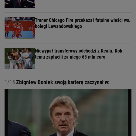
Trener Chicago Fire przekazał fatalne wieści ws.
kolegi Lewandowskiego
Niewypał transferowy odchodzi z Realu. Rok
temu zapłacili za niego 65 mln euro
1/15
Zbigniew Boniek swoją karierę zaczynał w: