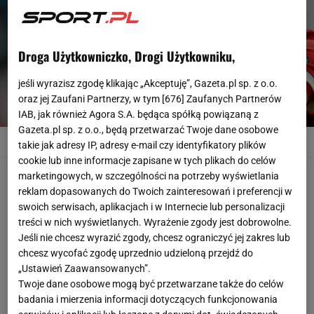
Droga Użytkowniczko, Drogi Użytkowniku,
jeśli wyrazisz zgodę klikając „Akceptuję”, Gazeta.pl sp. z o.o.
oraz jej Zaufani Partnerzy, w tym [
676
] Zaufanych Partnerów
IAB, jak również Agora S.A. będąca spółką powiązaną z
Gazeta.pl sp. z o.o., będą przetwarzać Twoje dane osobowe
Bayern's Robert Lewandowski looks disappointed when his team failed to
takie jak adresy IP, adresy e-mail czy identyfikatory plików
advance to the final during the Champions League
PAUL WHITE/AP
cookie lub inne informacje zapisane w tych plikach do celów
marketingowych, w szczególności na potrzeby wyświetlania
Tylko Lewandowski nie spełnił oczekiwań?
reklam dopasowanych do Twoich zainteresowań i preferencji w
swoich serwisach, aplikacjach i w Internecie lub personalizacji
- Jedyną gwiazdą, która nie spełniła oczekiwań w obu
treści w nich wyświetlanych. Wyrażenie zgody jest dobrowolne.
spotkaniach z Realem, był Robert Lewandowski. Poza
Jeśli nie chcesz wyrazić zgody, chcesz ograniczyć jej zakres lub
tym Bayern za postawę w rewanżu zasłużył sobie na
chcesz wycofać zgodę uprzednio udzieloną przejdź do
szacunek wszystkich - stwierdził Dietmar Hamann w
„Ustawień Zaawansowanych”.
Twoje dane osobowe mogą być przetwarzane także do celów
rozmowie ze stacją "Sky Sport".
badania i mierzenia informacji dotyczących funkcjonowania