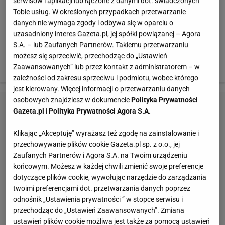
serwisów i aplikacji lub łączone z danymi dot. świadczonych
Hamman nie pierwszy raz skrytykował
Tobie usług. W określonych przypadkach przetwarzanie
danych nie wymaga zgody i odbywa się w oparciu o
Lewandowskiego. Wcześniej zrobił to tuż po
uzasadniony interes Gazeta.pl, jej spółki powiązanej – Agora
pierwszym meczu Bayernu z Realem (1:2), mówiąc
S.A. – lub Zaufanych Partnerów. Takiemu przetwarzaniu
wówczas o tym, że Bawarczycy po takim występie nie
możesz się sprzeciwić, przechodząc do „Ustawień
chcą już polskiego napastnika.
Zaawansowanych” lub przez kontakt z administratorem – w
zależności od zakresu sprzeciwu i podmiotu, wobec którego
jest kierowany. Więcej informacji o przetwarzaniu danych
osobowych znajdziesz w dokumencie
Polityka Prywatności
Gazeta.pl
i
Polityka Prywatności Agora S.A.
Klikając „Akceptuję” wyrażasz też zgodę na zainstalowanie i
przechowywanie plików cookie Gazeta.pl sp. z o.o., jej
Zaufanych Partnerów i Agora S.A. na Twoim urządzeniu
końcowym. Możesz w każdej chwili zmienić swoje preferencje
dotyczące plików cookie, wywołując narzędzie do zarządzania
twoimi preferencjami dot. przetwarzania danych poprzez
odnośnik „Ustawienia prywatności ” w stopce serwisu i
przechodząc do „Ustawień Zaawansowanych”. Zmiana
ustawień plików cookie możliwa jest także za pomocą ustawień