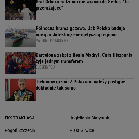
Brat Grbicia radzi mu nie wracać do Serbii. "To
przerażające"
Północna brama gazowa. Jak Polska buduje
nową architekturę energetyczną regionu
MATERIAŁ PROMOCYJNY
Barcelona zakpi z Realu Madryt. Cała Hiszpania
żyje jednym transferem
SUBSKRYPCJA
Tichonow grzmi: Z Polakami należy postąpić
dokładnie tak samo
EKSTRAKLASA
Jagiellonia Białystok
Pogoń Szczecin
Piast Gliwice