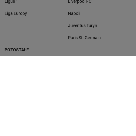
Ligue 1
Liverpool FC
Liga Europy
Napoli
Juventus Turyn
Paris St. Germain
POZOSTAŁE
Reprezentacja
I liga
Puchar Polski
MŚ w Piłce Nożnej
Liga Europy
Wyniki