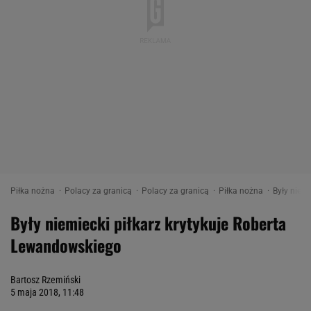
Piłka nożna
Polacy za granicą
Polacy za granicą
Piłka nożna
Były niemi
Były niemiecki piłkarz krytykuje Roberta
Lewandowskiego
Bartosz Rzemiński
5 maja 2018, 11:48