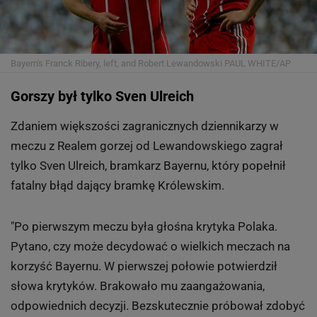
Bayern's Franck Ribery, left, and Robert Lewandowski
PAUL WHITE/AP
Gorszy był tylko Sven Ulreich
Zdaniem większości zagranicznych dziennikarzy w
meczu z Realem gorzej od Lewandowskiego zagrał
tylko Sven Ulreich, bramkarz Bayernu, który popełnił
fatalny błąd dający bramkę Królewskim.
"Po pierwszym meczu była głośna krytyka Polaka.
Pytano, czy może decydować o wielkich meczach na
korzyść Bayernu. W pierwszej połowie potwierdził
słowa krytyków. Brakowało mu zaangażowania,
odpowiednich decyzji. Bezskutecznie próbował zdobyć