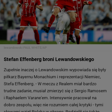
lewandowski
PAUL WHITE/AP
Stefan Effenberg broni Lewandowskiego
Zupełnie inaczej o Lewandowskim wypowiada się były
piłkarz Bayernu Monachium i reprezentacji Niemiec,
Stefa Effenberg. - W meczu z Realem miał bardzo
trudne zadanie, musiał zmierzyć się z Sergio Ramosem
i Raphaelem Varane'em. Intensywnie pracował na
dobro zespołu, więc nie rozumiem całej krytyki - tymi
słowami wziął Polaka w obronę. Podzielił się także