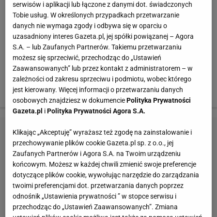
serwisów i aplikacji lub łączone z danymi dot. świadczonych
Tobie usług. W określonych przypadkach przetwarzanie
danych nie wymaga zgody i odbywa się w oparciu o
uzasadniony interes Gazeta.pl, jej spółki powiązanej – Agora
METEOR Piłka nożna
POLIFLAME Piłka
Spokey Piłka nożna
S.A. – lub Zaufanych Partnerów. Takiemu przetwarzaniu
DOLE
nożna
KICK
możesz się sprzeciwić, przechodząc do „Ustawień
Zaawansowanych” lub przez kontakt z administratorem – w
Sprawdź ceny ?
Sprawdź ceny ?
Sprawdź ceny ?
zależności od zakresu sprzeciwu i podmiotu, wobec którego
źródło:
Okazje.info
jest kierowany. Więcej informacji o przetwarzaniu danych
osobowych znajdziesz w dokumencie
Polityka Prywatności
Gazeta.pl
i
Polityka Prywatności Agora S.A.
Klikając „Akceptuję” wyrażasz też zgodę na zainstalowanie i
przechowywanie plików cookie Gazeta.pl sp. z o.o., jej
Zaufanych Partnerów i Agora S.A. na Twoim urządzeniu
końcowym. Możesz w każdej chwili zmienić swoje preferencje
dotyczące plików cookie, wywołując narzędzie do zarządzania
twoimi preferencjami dot. przetwarzania danych poprzez
odnośnik „Ustawienia prywatności ” w stopce serwisu i
przechodząc do „Ustawień Zaawansowanych”. Zmiana