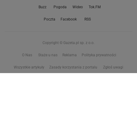
Buzz
Pogoda
Wideo
Tok.FM
Poczta
Facebook
RSS
Copyright © Gazeta.pl sp. z o.o.
O Nas
Staże u nas
Reklama
Polityka prywatności
Wszystkie artykuły
Zasady korzystania z portalu
Zgłoś uwagi
Ustawienia prywatności
Właściciel niniejszego serwisu nie wyraża zgody na zwielokrotnianie ani inne
korzystanie z utworów rozpowszechnionych w tym serwisie, w celu
eksploracji tekstów i danych. Więcej informacji w
zastrzeżeniu dot. eksploracji tekstów i danych
Treści z
serwisów internetowych Grupy Wyborcza.pl
oraz serwisu tokfm.pl
prezentujemy w ramach komercyjnej współpracy z ich wydawcami: