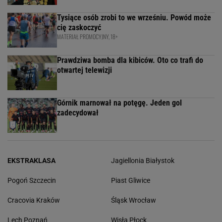
Tysiące osób zrobi to we wrześniu. Powód może
cię zaskoczyć
MATERIAŁ PROMOCYJNY, 18+
Prawdziwa bomba dla kibiców. Oto co trafi do
otwartej telewizji
Górnik marnował na potęgę. Jeden gol
zadecydował
EKSTRAKLASA
Jagiellonia Białystok
Pogoń Szczecin
Piast Gliwice
Cracovia Kraków
Śląsk Wrocław
Lech Poznań
Wisła Płock