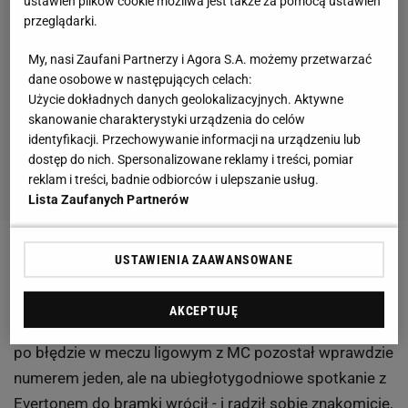
ustawień plików cookie możliwa jest także za pomocą ustawień
przeglądarki.
My, nasi Zaufani Partnerzy i Agora S.A. możemy przetwarzać
dane osobowe w następujących celach:
Użycie dokładnych danych geolokalizacyjnych. Aktywne
skanowanie charakterystyki urządzenia do celów
identyfikacji. Przechowywanie informacji na urządzeniu lub
dostęp do nich. Spersonalizowane reklamy i treści, pomiar
reklam i treści, badnie odbiorców i ulepszanie usług.
Lista Zaufanych Partnerów
2 z 5
USTAWIENIA ZAAWANSOWANE
Mourinho ma problem z bramkarzami
AKCEPTUJĘ
Ale każdy trener chciałby mieć taki. Thibaut Courtois
po błędzie w meczu ligowym z MC pozostał wprawdzie
numerem jeden, ale na ubiegłotygodniowe spotkanie z
Evertonem do bramki wrócił - i radził sobie znakomicie,