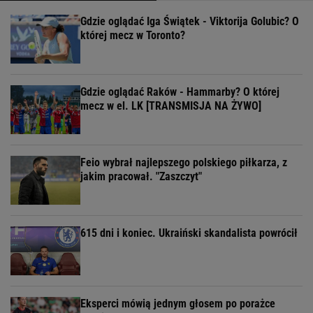
Gdzie oglądać Iga Świątek - Viktorija Golubic? O
której mecz w Toronto?
Gdzie oglądać Raków - Hammarby? O której
mecz w el. LK [TRANSMISJA NA ŻYWO]
Feio wybrał najlepszego polskiego piłkarza, z
jakim pracował. "Zaszczyt"
615 dni i koniec. Ukraiński skandalista powrócił
Eksperci mówią jednym głosem po porażce