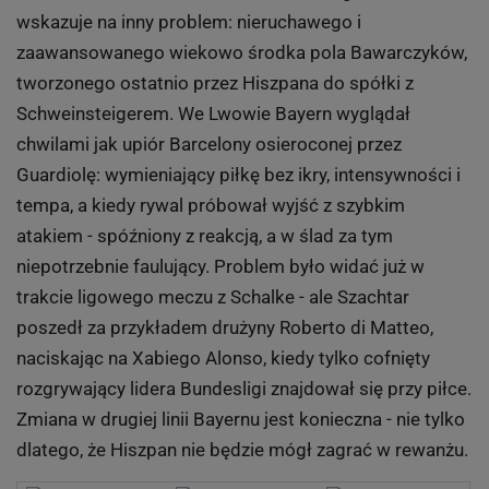
wskazuje na inny problem: nieruchawego i
zaawansowanego wiekowo środka pola Bawarczyków,
tworzonego ostatnio przez Hiszpana do spółki z
Schweinsteigerem. We Lwowie Bayern wyglądał
chwilami jak upiór Barcelony osieroconej przez
Guardiolę: wymieniający piłkę bez ikry, intensywności i
tempa, a kiedy rywal próbował wyjść z szybkim
atakiem - spóźniony z reakcją, a w ślad za tym
niepotrzebnie faulujący. Problem było widać już w
trakcie ligowego meczu z Schalke - ale Szachtar
poszedł za przykładem drużyny Roberto di Matteo,
naciskając na Xabiego Alonso, kiedy tylko cofnięty
rozgrywający lidera Bundesligi znajdował się przy piłce.
Zmiana w drugiej linii Bayernu jest konieczna - nie tylko
dlatego, że Hiszpan nie będzie mógł zagrać w rewanżu.