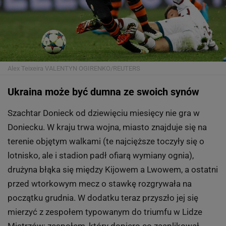
Alex Teixeira
VALENTYN OGIRENKO/REUTERS
Ukraina może być dumna ze swoich synów
Szachtar Donieck od dziewięciu miesięcy nie gra w
Doniecku. W kraju trwa wojna, miasto znajduje się na
terenie objętym walkami (te najcięższe toczyły się o
lotnisko, ale i stadion padł ofiarą wymiany ognia),
drużyna błąka się między Kijowem a Lwowem, a ostatni
przed wtorkowym mecz o stawkę rozgrywała na
początku grudnia. W dodatku teraz przyszło jej się
mierzyć z zespołem typowanym do triumfu w Lidze