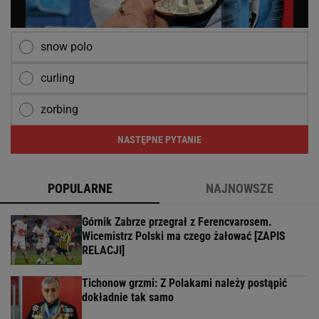
snow polo
curling
zorbing
NASTĘPNE PYTANIE
POPULARNE
NAJNOWSZE
Górnik Zabrze przegrał z Ferencvarosem.
Wicemistrz Polski ma czego żałować [ZAPIS
RELACJI]
Tichonow grzmi: Z Polakami należy postąpić
dokładnie tak samo