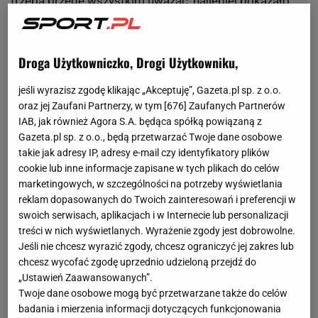
trzeba przede wszystkim uważać, najlepiej pokazało
właśnie spotkanie paryskie, gdzie gospodarze nie
kwapili się do nadmiernych ataków do momentu, gdy
gościom udało się strzelić bramkę. Laurent Blanc
Droga Użytkowniczko, Drogi Użytkowniku,
spodziewał się defensywnie ustawionej Chelsea,
jeśli wyrazisz zgodę klikając „Akceptuję”, Gazeta.pl sp. z o.o.
postanowił więc oddać jej inicjatywę; obaj trenerzy
oraz jej Zaufani Partnerzy, w tym [
676
] Zaufanych Partnerów
wydawali się dbać przede wszystkim o to, by rywal nie
IAB, jak również Agora S.A. będąca spółką powiązaną z
Gazeta.pl sp. z o.o., będą przetwarzać Twoje dane osobowe
znalazł, broń Boże, okazji do kontry (stąd m.in. decyzja
takie jak adresy IP, adresy e-mail czy identyfikatory plików
o przesunięciu Davida Luiza do drugiej linii - w Chelsea
cookie lub inne informacje zapisane w tych plikach do celów
grał tam często, w Paryżu jak dotąd niewiele albo zgoła
marketingowych, w szczególności na potrzeby wyświetlania
nic; u gości przed obrońcami Maticia wspierał
reklam dopasowanych do Twoich zainteresowań i preferencji w
swoich serwisach, aplikacjach i w Internecie lub personalizacji
Ramires). Konsekwencją takiego założenia była
treści w nich wyświetlanych. Wyrażenie zgody jest dobrowolne.
wiejąca z boiska nuda (pardon: fascynująca batalia
Jeśli nie chcesz wyrazić zgody, chcesz ograniczyć jej zakres lub
taktyczna), którą zakończył dopiero gol Ivanovicia -
chcesz wycofać zgodę uprzednio udzieloną przejdź do
skądinąd kolejny przykład na ilustrację tezy, że PSG ma
„Ustawień Zaawansowanych”.
Twoje dane osobowe mogą być przetwarzane także do celów
kłopot z bronieniem się przy stałych fragmentach gry.
badania i mierzenia informacji dotyczących funkcjonowania