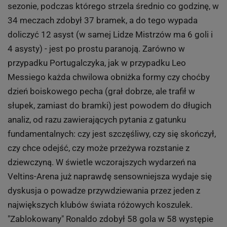
sezonie, podczas którego strzela średnio co godzinę, w
34 meczach zdobył 37 bramek, a do tego wypada
doliczyć 12 asyst (w samej Lidze Mistrzów ma 6 goli i
4 asysty) - jest po prostu paranoją. Zarówno w
przypadku Portugalczyka, jak w przypadku Leo
Messiego każda chwilowa obniżka formy czy choćby
dzień boiskowego pecha (grał dobrze, ale trafił w
słupek, zamiast do bramki) jest powodem do długich
analiz, od razu zawierających pytania z gatunku
fundamentalnych: czy jest szczęśliwy, czy się skończył,
czy chce odejść, czy może przeżywa rozstanie z
dziewczyną. W świetle wczorajszych wydarzeń na
Veltins-Arena już naprawdę sensowniejsza wydaje się
dyskusja o powadze przywdziewania przez jeden z
największych klubów świata różowych koszulek.
"Zablokowany" Ronaldo zdobył 58 gola w 58 występie