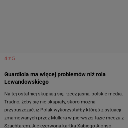
4 z 5
Guardiola ma więcej problemów niż rola
Lewandowskiego
Na tej ostatniej skupiają się, rzecz jasna, polskie media.
Trudno, żeby się nie skupiały, skoro można
przypuszczać, iż Polak wykorzystałby którąś z sytuacji
zmarnowanych przez Müllera w pierwszej fazie meczu z
Szachtarem. Ale czerwona kartka Xabiego Alonso