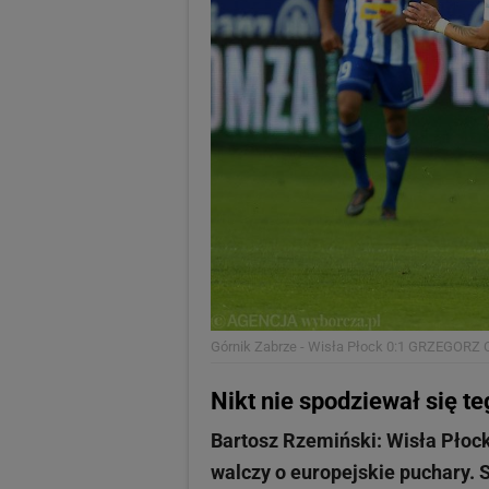
Górnik Zabrze - Wisła Płock 0:1
GRZEGORZ 
Nikt nie spodziewał się te
Bartosz Rzemiński: Wisła Płoc
walczy o europejskie puchary. 