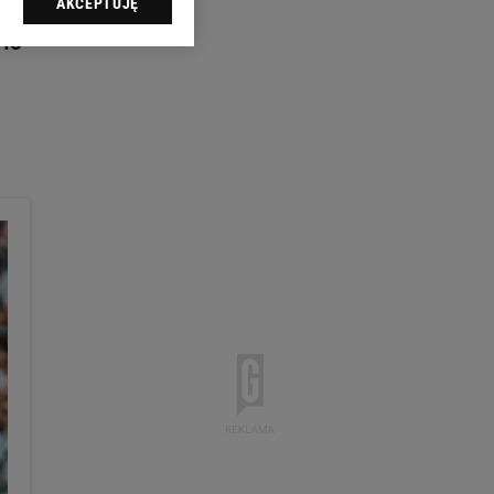
AKCEPTUJĘ
l sp. z o.o., jej
ić swoje preferencje
yło
arzania danych poprzez
ych”. Zmiana ustawień
ach:
 celów identyfikacji.
omiar reklam i treści,