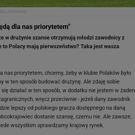
ESLUCHOWSKI
ędą dla nas priorytetem"
, że w drużynie szanse otrzymują młodzi zawodnicy z
 że to Polacy mają pierwszeństwo? Taka jest wasza
la nas priorytetem, chcemy, żeby w klubie Polaków było
 by w ten sposób budować drużynę. Ale zdaję sobie
 się działać w ten sposób, w dodatku nie jestem w żaden
agranicznych, wręcz przeciwnie - jeżeli dany zawodnik
ędzie lepszy od polskiego gracza dostępnego na daną
n obcokrajowiec dostanie szansę, czemu nie. Ale zawsze,
rzede wszystkim sprawdzamy krajowy rynek.