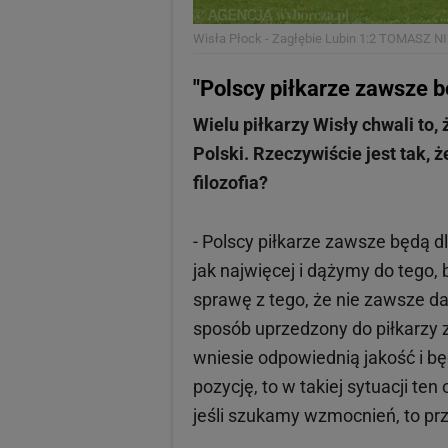
Wisła Płock - Zagłębie Lubin 1:2
TOMASZ NI
"Polscy piłkarze zawsze b
Wielu piłkarzy Wisły chwali to
Polski. Rzeczywiście jest tak,
filozofia?
- Polscy piłkarze zawsze będą d
jak najwięcej i dążymy do tego,
sprawę z tego, że nie zawsze da
sposób uprzedzony do piłkarzy z
wniesie odpowiednią jakość i b
pozycję, to w takiej sytuacji te
jeśli szukamy wzmocnień, to p