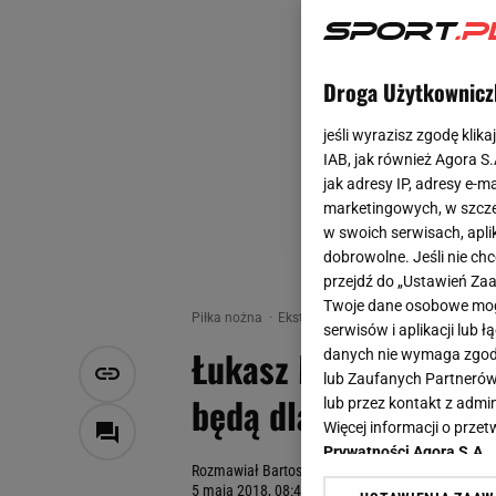
Droga Użytkownicz
jeśli wyrazisz zgodę klika
IAB, jak również Agora S
jak adresy IP, adresy e-m
marketingowych, w szcze
w swoich serwisach, aplik
dobrowolne. Jeśli nie ch
przejdź do „Ustawień Z
Twoje dane osobowe mogą
Piłka nożna
Ekstraklasa
Ekstraklasa
Piłka n
serwisów i aplikacji lub
Łukasz Masłowski dla
danych nie wymaga zgody 
lub Zaufanych Partnerów
będą dla nas prioryt
lub przez kontakt z admi
Więcej informacji o prz
Prywatności Agora S.A.
Rozmawiał Bartosz Rzemiński
5 maja 2018, 08:46