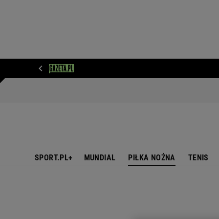
WIADOMOŚCI
NEXT
SPORT
PLOTEK
D
SPORT.PL+
MUNDIAL
PIŁKA NOŻNA
TENIS