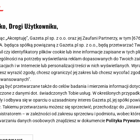
ko, Drogi Użytkowniku,
jąc „Akceptuję”, Gazeta.pl sp. z o.o. oraz jej Zaufani Partnerzy, w tym [
67
.A. będąca spółką powiązaną z Gazeta.pl sp. z o.o., będą przetwarzać T
ail czy identyfikatory plików cookie lub inne informacje zapisane w tych p
gólności na potrzeby wyświetlania reklam dopasowanych do Twoich zain
acjach i w Internecie lub personalizacji treści w nich wyświetlanych. Wyr
cesz wyrazić zgody, chcesz ograniczyć jej zakres lub chcesz wycofać zgo
aawansowanych”.
 być przetwarzane także do celów badania i mierzenia informacji dot
ożna
Łukasz Masłowski dla Sport.pl: Polscy piłkarze zawsze będą dla nas priorytet
 łączone z danymi dot. świadczonych Tobie usług. W określonych przypad
 Sport.pl: Polscy piłkarze zawsze
i odbywa się w oparciu o uzasadniony interes Gazeta.pl, jej spółki powi
. Takiemu przetwarzaniu możesz się sprzeciwić, przechodząc do „Ust
etem
nistratorem – w zależności od zakresu sprzeciwu i podmiotu, wobec które
etwarzaniu danych osobowych znajdziesz w dokumencie
Polityka Prywatn