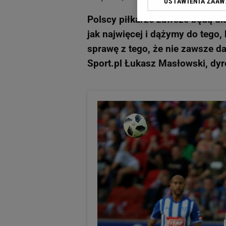
USTAWIENIA ZAA
Klikając „Akceptuję” wyra
Zaufanych Partnerów i A
Polscy piłkarze zawsze będą dl
dotyczące plików cookie,
jak najwięcej i dążymy do tego
odnośnik „Ustawienia pr
plików cookie możliwa je
sprawę z tego, że nie zawsze d
Sport.pl Łukasz Masłowski, dyr
My, nasi Zaufani Partne
Użycie dokładnych danych
Przechowywanie informacji
badnie odbiorców i uleps