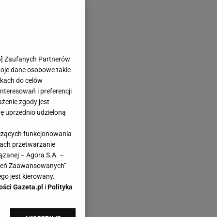
6
] Zaufanych Partnerów
woje dane osobowe takie
likach do celów
teresowań i preferencji
ażenie zgody jest
dę uprzednio udzieloną
yczących funkcjonowania
em - Sport.pl
kach przetwarzanie
ązanej – Agora S.A. –
awień Zaawansowanych”
go jest kierowany.
ości Gazeta.pl
i
Polityka