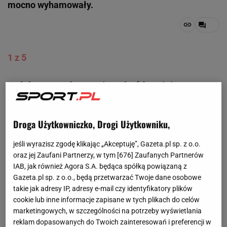
mocno wyhamowały.
1 z 5
O dobry transfer powinno być łatwiej
Te cztery historie miały potoczyć się zupełnie inaczej.
W przeszłości rynkiem transferowym często rządził
Droga Użytkowniczko, Drogi Użytkowniku,
przypadek, ale dziś kluby robią wiele, by
jeśli wyrazisz zgodę klikając „Akceptuję”, Gazeta.pl sp. z o.o.
zminimalizować ryzyko. Zanim podpiszą kontrakt z
oraz jej Zaufani Partnerzy, w tym [
676
] Zaufanych Partnerów
piłkarzem, sprawdzają, jak zachowuje się poza
IAB, jak również Agora S.A. będąca spółką powiązaną z
boiskiem i jak może wpłynąć na szatnię. Korzystają z
Gazeta.pl sp. z o.o., będą przetwarzać Twoje dane osobowe
takie jak adresy IP, adresy e-mail czy identyfikatory plików
zaawansowanych programów statystycznych, a każde
cookie lub inne informacje zapisane w tych plikach do celów
zagranie kandydata rozkładają na czynniki pierwsze, by
marketingowych, w szczególności na potrzeby wyświetlania
uniknąć wpadki.
reklam dopasowanych do Twoich zainteresowań i preferencji w