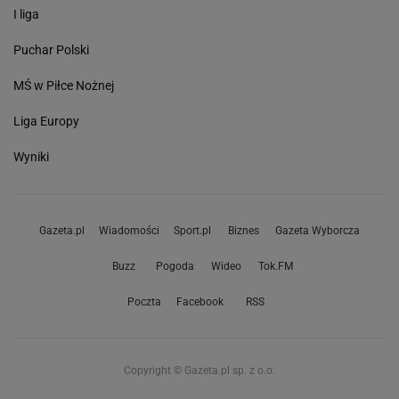
I liga
Puchar Polski
MŚ w Piłce Nożnej
Liga Europy
Wyniki
Gazeta.pl
Wiadomości
Sport.pl
Biznes
Gazeta Wyborcza
Buzz
Pogoda
Wideo
Tok.FM
Poczta
Facebook
RSS
Copyright © Gazeta.pl sp. z o.o.