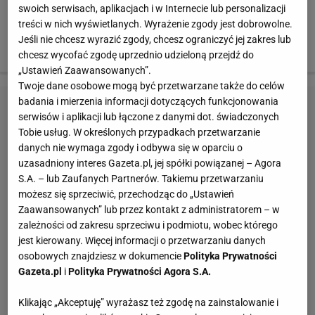
swoich serwisach, aplikacjach i w Internecie lub personalizacji
treści w nich wyświetlanych. Wyrażenie zgody jest dobrowolne.
Mimo wszystko transfery, które wydają się lokatą bez
Jeśli nie chcesz wyrazić zgody, chcesz ograniczyć jej zakres lub
ryzyka, kończą się niewypałem. Przykłady?
chcesz wycofać zgodę uprzednio udzieloną przejdź do
„Ustawień Zaawansowanych”.
Twoje dane osobowe mogą być przetwarzane także do celów
badania i mierzenia informacji dotyczących funkcjonowania
serwisów i aplikacji lub łączone z danymi dot. świadczonych
Tobie usług. W określonych przypadkach przetwarzanie
danych nie wymaga zgody i odbywa się w oparciu o
uzasadniony interes Gazeta.pl, jej spółki powiązanej – Agora
S.A. – lub Zaufanych Partnerów. Takiemu przetwarzaniu
możesz się sprzeciwić, przechodząc do „Ustawień
Zaawansowanych” lub przez kontakt z administratorem – w
zależności od zakresu sprzeciwu i podmiotu, wobec którego
jest kierowany. Więcej informacji o przetwarzaniu danych
osobowych znajdziesz w dokumencie
Polityka Prywatności
Gazeta.pl
i
Polityka Prywatności Agora S.A.
Klikając „Akceptuję” wyrażasz też zgodę na zainstalowanie i