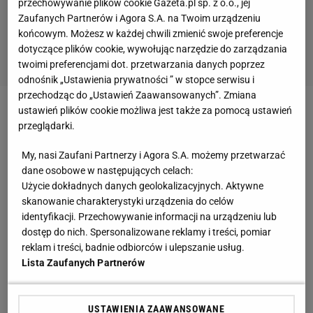
przechowywanie plików cookie Gazeta.pl sp. z o.o., jej
Zaufanych Partnerów i Agora S.A. na Twoim urządzeniu
końcowym. Możesz w każdej chwili zmienić swoje preferencje
dotyczące plików cookie, wywołując narzędzie do zarządzania
twoimi preferencjami dot. przetwarzania danych poprzez
odnośnik „Ustawienia prywatności ” w stopce serwisu i
przechodząc do „Ustawień Zaawansowanych”. Zmiana
2 z 5
ustawień plików cookie możliwa jest także za pomocą ustawień
przeglądarki.
Dariusz Zjawiński
My, nasi Zaufani Partnerzy i Agora S.A. możemy przetwarzać
To nie miała prawa być nietrafiona inwestycja. Król
dane osobowe w następujących celach:
strzelców I ligi pod okiem doskonale znanego trenera
Użycie dokładnych danych geolokalizacyjnych. Aktywne
skanowanie charakterystyki urządzenia do celów
(z Robertem Podolińskim pracował w Dolcanie Ząbki)
identyfikacji. Przechowywanie informacji na urządzeniu lub
miał zdobywać gola za golem. W 15 meczach nie
dostęp do nich. Spersonalizowane reklamy i treści, pomiar
strzelił żadnego.
reklam i treści, badnie odbiorców i ulepszanie usług.
Lista Zaufanych Partnerów
- Mam nadzieję, że 2015 rok będzie taki jak pierwsza
połowa poprzedniego. Będę grał i strzelał - mówił w
USTAWIENIA ZAAWANSOWANE