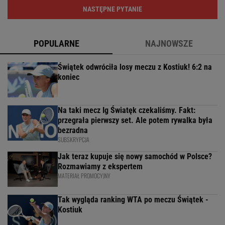
NASTĘPNE PYTANIE
POPULARNE
NAJNOWSZE
Świątek odwróciła losy meczu z Kostiuk! 6:2 na
koniec
Na taki mecz Ig Światęk czekaliśmy. Fakt:
przegrała pierwszy set. Ale potem rywalka była
bezradna
SUBSKRYPCJA
Jak teraz kupuje się nowy samochód w Polsce?
Rozmawiamy z ekspertem
MATERIAŁ PROMOCYJNY
Tak wygląda ranking WTA po meczu Świątek -
Kostiuk