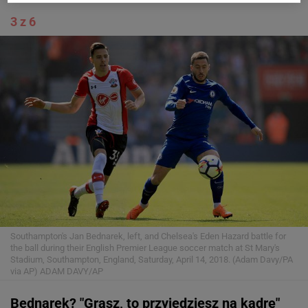
3 z 6
Southampton's Jan Bednarek, left, and Chelsea's Eden Hazard battle for
the ball during their English Premier League soccer match at St Mary's
Stadium, Southampton, England, Saturday, April 14, 2018. (Adam Davy/PA
via AP)
ADAM DAVY/AP
Bednarek? "Grasz, to przyjedziesz na kadrę"