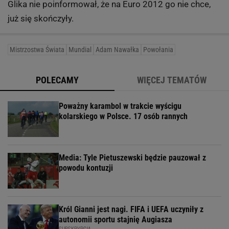
Glika nie poinformował, że na Euro 2012 go nie chce,
już się skończyły.
Mistrzostwa Świata
Mundial
Adam Nawałka
Powołania
POLECAMY
WIĘCEJ TEMATÓW
Poważny karambol w trakcie wyścigu
kolarskiego w Polsce. 17 osób rannych
Media: Tyle Pietuszewski będzie pauzował z
powodu kontuzji
Król Gianni jest nagi. FIFA i UEFA uczyniły z
autonomii sportu stajnię Augiasza
SUBSKRYPCJA