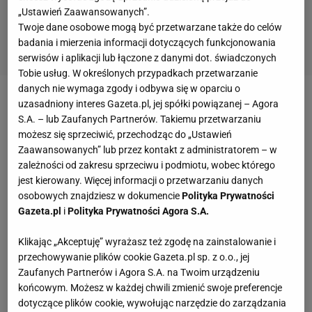
„Ustawień Zaawansowanych”.
Twoje dane osobowe mogą być przetwarzane także do celów
badania i mierzenia informacji dotyczących funkcjonowania
serwisów i aplikacji lub łączone z danymi dot. świadczonych
Tobie usług. W określonych przypadkach przetwarzanie
2 z 6
danych nie wymaga zgody i odbywa się w oparciu o
uzasadniony interes Gazeta.pl, jej spółki powiązanej – Agora
S.A. – lub Zaufanych Partnerów. Takiemu przetwarzaniu
37-letni, dobrze spisujący się w Legii Arkadiusz Malarz,
możesz się sprzeciwić, przechodząc do „Ustawień
zamiast sprawdzonego już Bartosza Białkowskiego,
Zaawansowanych” lub przez kontakt z administratorem – w
zależności od zakresu sprzeciwu i podmiotu, wobec którego
byłby w filozofii Nawałki pewnym dysonansem. Idąc
jest kierowany. Więcej informacji o przetwarzaniu danych
tym tropem, marzeń o możliwości wyjazdu do Rosji
osobowych znajdziesz w dokumencie
Polityka Prywatności
można by pozbawić pewnie jeszcze kilku bardziej
Gazeta.pl
i
Polityka Prywatności Agora S.A.
doświadczonych graczy, w tym choćby piłkarza roku w
Klikając „Akceptuję” wyrażasz też zgodę na zainstalowanie i
Australii, Adriana Mierzejewskiego.
przechowywanie plików cookie Gazeta.pl sp. z o.o., jej
Zaufanych Partnerów i Agora S.A. na Twoim urządzeniu
Na 35 osobowej liście piłkarzy, których przed
końcowym. Możesz w każdej chwili zmienić swoje preferencje
dotyczące plików cookie, wywołując narzędzie do zarządzania
mundialem trzeba zgłosić do FIFY, mają znaleźć się