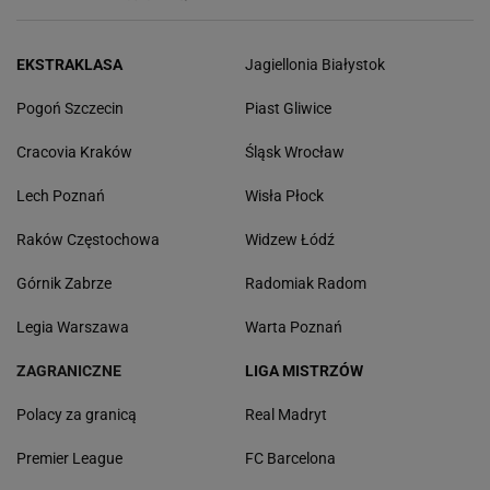
EKSTRAKLASA
Jagiellonia Białystok
Pogoń Szczecin
Piast Gliwice
Cracovia Kraków
Śląsk Wrocław
Lech Poznań
Wisła Płock
Raków Częstochowa
Widzew Łódź
Górnik Zabrze
Radomiak Radom
Legia Warszawa
Warta Poznań
ZAGRANICZNE
LIGA MISTRZÓW
Polacy za granicą
Real Madryt
Premier League
FC Barcelona