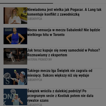
Niewiadoma jest wielka jak Pogacar. A Lang tak
komentuje konflikt z zawodniczką
SUBSKRYPCJA
Nocna sensacja w meczu Sabalenki! Nie będzie
wielkiego hitu w Toronto
Jak teraz kupuje się nowy samochód w Polsce?
Rozmawiamy z ekspertem
MATERIAŁ PROMOCYJNY
Takiego meczu Iga Świątek nie zagrała od
miesięcy. Sukces większy niż się wydaje
SUBSKRYPCJA
Świątek wróciła z dalekiej podróży! Po
przegranym secie z Kostiuk potem nie dała
rywalce szans
SUBSKRYPCJA