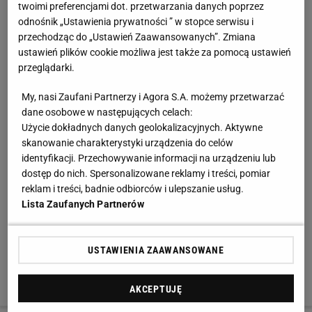
twoimi preferencjami dot. przetwarzania danych poprzez
głównie dobrze znane i sprawdzone nazwiska. Do tego
odnośnik „Ustawienia prywatności ” w stopce serwisu i
dojdzie kilku młodszych czy perspektywicznych graczy.
przechodząc do „Ustawień Zaawansowanych”. Zmiana
Po pierwsze - by zmotywować ich do dalszego wysiłku
ustawień plików cookie możliwa jest także za pomocą ustawień
przeglądarki.
i zaznaczyć, że drzwi reprezentacji są dla nich uchylone
na przyszłość. Po drugie - by w razie czego mieć z
My, nasi Zaufani Partnerzy i Agora S.A. możemy przetwarzać
kogo wybierać. Nawałka w przypadku problemów,
dane osobowe w następujących celach:
Użycie dokładnych danych geolokalizacyjnych. Aktywne
kontuzji czy innych nieprzewidzianych okoliczności
skanowanie charakterystyki urządzenia do celów
będzie mógł selekcjonować piłkarzy już tylko ze
identyfikacji. Przechowywanie informacji na urządzeniu lub
zgłoszonej do FIFA listy. Jak pokazuje historia Pawła
dostęp do nich. Spersonalizowane reklamy i treści, pomiar
Sibika, znalezienie się na niej, nawet wbrew wszelkim
reklam i treści, badnie odbiorców i ulepszanie usług.
Lista Zaufanych Partnerów
wyobrażeniom, może zaowocować biletem na mundial.
Po "trzęsieniu ziemi", które miał wśród pomocników
Jerzy Engel (kontuzje i leczone urazy), Sibik na MŚ
USTAWIENIA ZAAWANSOWANE
2002 pojechał i nawet w nich zagrał.
Do dziś sam
rozpatruje to jednak w charakterze cudu.
AKCEPTUJĘ