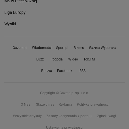
MŚ w Piłce Nożnej
Liga Europy
Wyniki
Gazeta.pl
Wiadomości
Sport.pl
Biznes
Gazeta Wyborcza
Buzz
Pogoda
Wideo
Tok.FM
Poczta
Facebook
RSS
Copyright © Gazeta.pl sp. z o.o.
O Nas
Staże u nas
Reklama
Polityka prywatności
Wszystkie artykuły
Zasady korzystania z portalu
Zgłoś uwagi
Ustawienia prywatności