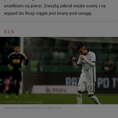
orzełkiem na piersi. Zresztą zebrał niezłe oceny i na
wyjazd do Rosji ciągle jest brany pod uwagę.
5 z 6
Sebastian Szymański
FOT. KUBA ATYS