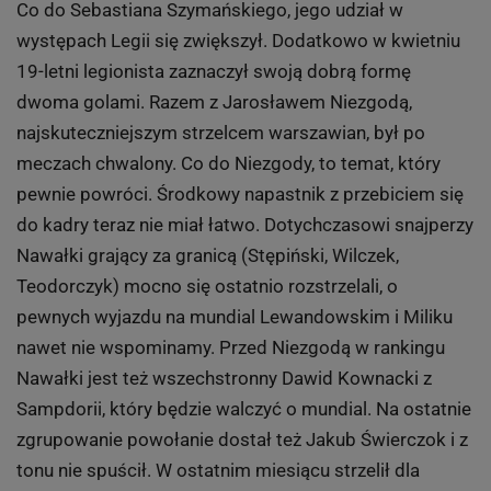
Co do Sebastiana Szymańskiego, jego udział w
występach Legii się zwiększył. Dodatkowo w kwietniu
19-letni legionista zaznaczył swoją dobrą formę
dwoma golami. Razem z Jarosławem Niezgodą,
najskuteczniejszym strzelcem warszawian, był po
meczach chwalony. Co do Niezgody, to temat, który
pewnie powróci. Środkowy napastnik z przebiciem się
do kadry teraz nie miał łatwo. Dotychczasowi snajperzy
Nawałki grający za granicą (Stępiński, Wilczek,
Teodorczyk) mocno się ostatnio rozstrzelali, o
pewnych wyjazdu na mundial Lewandowskim i Miliku
nawet nie wspominamy. Przed Niezgodą w rankingu
Nawałki jest też wszechstronny Dawid Kownacki z
Sampdorii, który będzie walczyć o mundial. Na ostatnie
zgrupowanie powołanie dostał też Jakub Świerczok i z
tonu nie spuścił. W ostatnim miesiącu strzelił dla