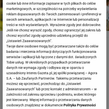
cookie lub inne informacje zapisane w tych plikach do celów
marketingowych, w szczególności na potrzeby wyświetlania
reklam dopasowanych do Twoich zainteresowań i preferencji w
swoich serwisach, aplikacjach i w Internecie lub personalizacji
treści w nich wyświetlanych. Wyrażenie zgody jest dobrowolne.
Jeśli nie chcesz wyrazić zgody, chcesz ograniczyć jej zakres lub
Robert Lewandowski
Fot. Kuba Atys / Agencja Wyborcza.pl
chcesz wycofać zgodę uprzednio udzieloną przejdź do
„Ustawień Zaawansowanych”.
W 2006 roku na MŚ w Niemczech polska reprezentacja
Twoje dane osobowe mogą być przetwarzane także do celów
badania i mierzenia informacji dotyczących funkcjonowania
ruszyła z hasłem: "Waleczni i niebezpieczni". W 2008
serwisów i aplikacji lub łączone z danymi dot. świadczonych
roku, przy okazji ME, na autokarze kadry znalazł się
Tobie usług. W określonych przypadkach przetwarzanie
napis: "Bo liczy się sport i dobra zabawa". Na Euro
danych nie wymaga zgody i odbywa się w oparciu o
2012: "Razem niemożliwe staje się możliwe". Z kolei w
uzasadniony interes Gazeta.pl, jej spółki powiązanej – Agora
S.A. – lub Zaufanych Partnerów. Takiemu przetwarzaniu
2016 roku we Francji ekipa Adama Nawałki była
możesz się sprzeciwić, przechodząc do „Ustawień
promowana hasłem: "Łączy nas piłka".
Zaawansowanych” lub przez kontakt z administratorem – w
zależności od zakresu sprzeciwu i podmiotu, wobec którego
jest kierowany. Więcej informacji o przetwarzaniu danych
Jakie hasło znajdzie się tym razem na autokarze, który
osobowych znajdziesz w dokumencie
Polityka Prywatności
wozić będzie polską reprezentację po Rosji?