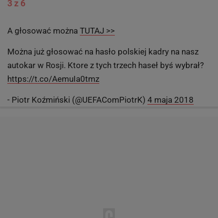
3 z 6
A głosować można
TUTAJ >>
Można już głosować na hasło polskiej kadry na nasz
autokar w Rosji. Ktore z tych trzech haseł byś wybrał?
https://t.co/AemuIa0tmz
- Piotr Koźmiński (@UEFAComPiotrK)
4 maja 2018