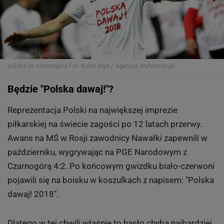
polska vs czarnogora
Fot. Kuba Atys / Agencja Wyborcza.pl
Będzie "Polska dawaj!"?
Reprezentacja Polski na największej imprezie
piłkarskiej na świecie zagości po 12 latach przerwy.
Awans na MŚ w Rosji zawodnicy Nawałki zapewnili w
październiku, wygrywając na PGE Narodowym z
Czarnogórą 4:2. Po końcowym gwizdku biało-czerwoni
pojawili się na boisku w koszulkach z napisem: "Polska
dawaj! 2018".
Dlatego w tej chwili właśnie to hasło chyba najbardziej