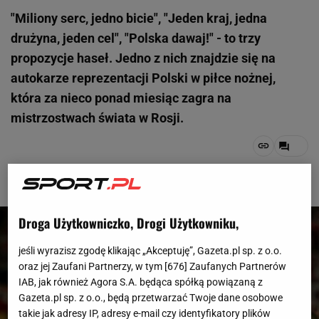
"Miliony serc, jedno bicie", "Jeden kraj, jedna
drużyna, jeden cel", "Polska dawaj!" - to trzy
propozycje haseł. Jedno z nich znajdzie się na
autokarze reprezentacji Polski w piłce nożnej,
która za nieco ponad miesiąc zagra na
mistrzostwach świata w Rosji.
1 z 6
Droga Użytkowniczko, Drogi Użytkowniku,
jeśli wyrazisz zgodę klikając „Akceptuję”, Gazeta.pl sp. z o.o.
oraz jej Zaufani Partnerzy, w tym [
676
] Zaufanych Partnerów
IAB, jak również Agora S.A. będąca spółką powiązaną z
Gazeta.pl sp. z o.o., będą przetwarzać Twoje dane osobowe
takie jak adresy IP, adresy e-mail czy identyfikatory plików