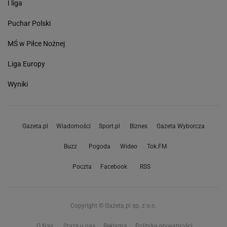
I liga
Puchar Polski
MŚ w Piłce Nożnej
Liga Europy
Wyniki
Gazeta.pl
Wiadomości
Sport.pl
Biznes
Gazeta Wyborcza
Buzz
Pogoda
Wideo
Tok.FM
Poczta
Facebook
RSS
Copyright © Gazeta.pl sp. z o.o.
O Nas
Staże u nas
Reklama
Polityka prywatności