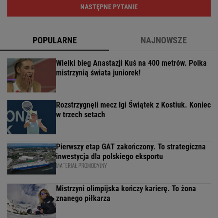
NASTĘPNE PYTANIE
POPULARNE
NAJNOWSZE
Wielki bieg Anastazji Kuś na 400 metrów. Polka
mistrzynią świata juniorek!
Rozstrzygnęli mecz Igi Świątek z Kostiuk. Koniec
w trzech setach
Pierwszy etap GAT zakończony. To strategiczna
inwestycja dla polskiego eksportu
MATERIAŁ PROMOCYJNY
Mistrzyni olimpijska kończy karierę. To żona
znanego piłkarza