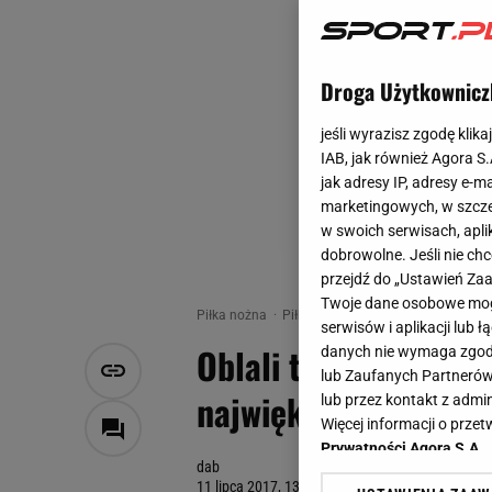
Droga Użytkownicz
jeśli wyrazisz zgodę klika
IAB, jak również Agora S
jak adresy IP, adresy e-m
marketingowych, w szcze
w swoich serwisach, aplik
dobrowolne. Jeśli nie ch
przejdź do „Ustawień Z
Twoje dane osobowe mogą
Piłka nożna
Piłka nożna
Oblali testy medyczn
serwisów i aplikacji lub
Oblali testy medyczn
danych nie wymaga zgody 
lub Zaufanych Partnerów
największych piłkar
lub przez kontakt z admi
Więcej informacji o prz
Prywatności Agora S.A.
dab
11 lipca 2017, 13:05