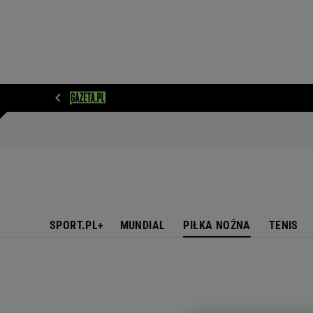
WIADOMOŚCI
NEXT
SPORT
PLOTEK
D
SPORT.PL+
MUNDIAL
PIŁKA NOŻNA
TENIS