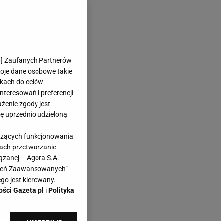
6
] Zaufanych Partnerów
woje dane osobowe takie
likach do celów
teresowań i preferencji
ażenie zgody jest
dę uprzednio udzieloną
yczących funkcjonowania
kach przetwarzanie
ązanej – Agora S.A. –
awień Zaawansowanych”
go jest kierowany.
ości Gazeta.pl
i
Polityka