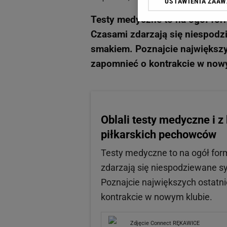
USTAWIENIA ZAA
Klikając „Akceptuję” wyra
Zaufanych Partnerów i A
Testy medyczne to na ogół fo
dotyczące plików cookie,
Czasami zdarzają się niespodz
odnośnik „Ustawienia pr
plików cookie możliwa je
smakiem. Poznajcie największyc
zapomnieć o kontrakcie w now
My, nasi Zaufani Partne
Użycie dokładnych danych
Przechowywanie informacji
badnie odbiorców i uleps
Oblali testy medyczne i z
piłkarskich pechowców
Testy medyczne to na ogół fo
zdarzają się niespodziewane sy
Poznajcie największych ostatni
kontrakcie w nowym klubie.