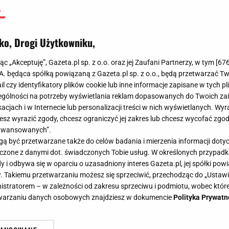
ko, Drogi Użytkowniku,
jąc „Akceptuję”, Gazeta.pl sp. z o.o. oraz jej Zaufani Partnerzy, w tym [
67
.A. będąca spółką powiązaną z Gazeta.pl sp. z o.o., będą przetwarzać T
ail czy identyfikatory plików cookie lub inne informacje zapisane w tych p
gólności na potrzeby wyświetlania reklam dopasowanych do Twoich zain
acjach i w Internecie lub personalizacji treści w nich wyświetlanych. Wyr
cesz wyrazić zgody, chcesz ograniczyć jej zakres lub chcesz wycofać zgo
aawansowanych”.
 być przetwarzane także do celów badania i mierzenia informacji dot
e i z kontraktu wyszły nici. Poznaj największych piłkarskich pechowców - Sport.pl
 łączone z danymi dot. świadczonych Tobie usług. W określonych przypad
e i z kontraktu wyszły nici. Poznaj
i odbywa się w oparciu o uzasadniony interes Gazeta.pl, jej spółki powi
. Takiemu przetwarzaniu możesz się sprzeciwić, przechodząc do „Ust
skich pechowców
nistratorem – w zależności od zakresu sprzeciwu i podmiotu, wobec które
etwarzaniu danych osobowych znajdziesz w dokumencie
Polityka Prywatn