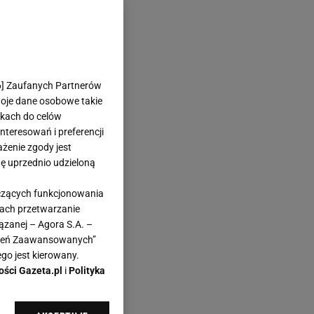
6
] Zaufanych Partnerów
woje dane osobowe takie
likach do celów
teresowań i preferencji
ażenie zgody jest
dę uprzednio udzieloną
yczących funkcjonowania
ACJI]
kach przetwarzanie
ązanej – Agora S.A. –
awień Zaawansowanych”
go jest kierowany.
ości Gazeta.pl
i
Polityka