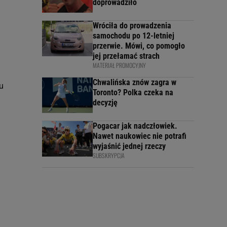
doprowadziło
Wróciła do prowadzenia
samochodu po 12-letniej
przerwie. Mówi, co pomogło
jej przełamać strach
MATERIAŁ PROMOCYJNY
Chwalińska znów zagra w
u
Toronto? Polka czeka na
decyzję
Pogacar jak nadczłowiek.
Nawet naukowiec nie potrafi
wyjaśnić jednej rzeczy
SUBSKRYPCJA