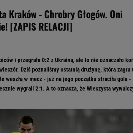
ta Kraków - Chrobry Głogów. Oni
ie! [ZAPIS RELACJI]
iców i przegrała 0:2 z Ukrainą, ale to nie oznaczało ko
 wieczór. Dziś poznaliśmy ostatnią drużynę, która zagra
e weszła w mecz - już na jego początku straciła gola - 
tecznie wygrali 2:1. A to oznacza, że Wieczysta wywalcz