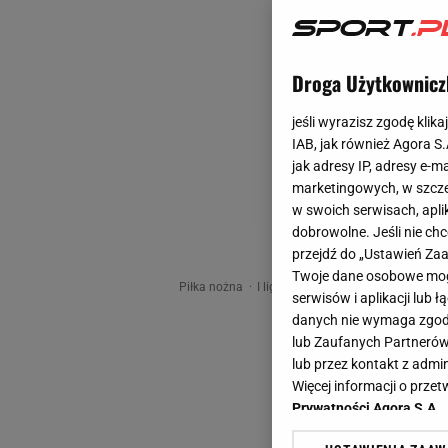
Droga Użytkownicz
jeśli wyrazisz zgodę klika
IAB, jak również Agora S
jak adresy IP, adresy e-m
marketingowych, w szcze
w swoich serwisach, aplik
dobrowolne. Jeśli nie ch
przejdź do „Ustawień Z
Twoje dane osobowe mogą
Piłka nożna
I liga
I liga
Piłka nożna
Finał
serwisów i aplikacji lub
danych nie wymaga zgody 
lub Zaufanych Partnerów
lub przez kontakt z admi
Więcej informacji o prz
Prywatności Agora S.A.