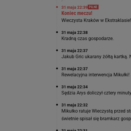
31 maja 22:39
PILNE
Koniec meczu!
Wieczysta Kraków w Ekstraklasie
31 maja 22:38
Kradną czas gospodarze.
31 maja 22:37
Jakub Gric ukarany żółtą kartką
31 maja 22:37
Rewelacyjna interwencja Mikułki!
31 maja 22:34
Sędzia Arys doliczył cztery minut
31 maja 22:32
Mikułko ratuje Wieczystą przed str
świetnie spisał się bramkarz gos
31 maja 22:31