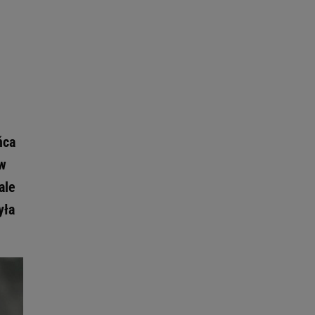
ńca
 w
ale
yła