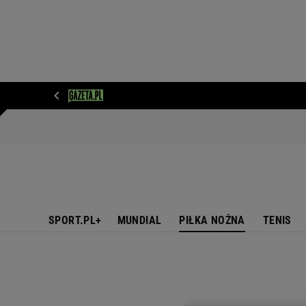
WIADOMOŚCI
NEXT
SPORT
PLOTEK
D
SPORT.PL+
MUNDIAL
PIŁKA NOŻNA
TENIS