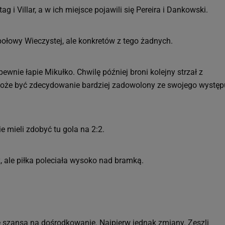
ag i Villar, a w ich miejsce pojawili się Pereira i Dankowski.
połowy Wieczystej, ale konkretów z tego żadnych.
ewnie łapie Mikułko. Chwilę później broni kolejny strzał z
może być zdecydowanie bardziej zadowolony ze swojego występ
e mieli zdobyć tu gola na 2:2.
, ale piłka poleciała wysoko nad bramką.
e szansa na dośrodkowanie. Najpierw jednak zmiany. Zeszli