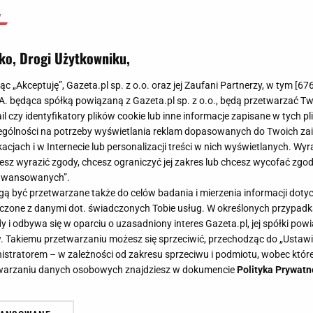
ko, Drogi Użytkowniku,
jąc „Akceptuję”, Gazeta.pl sp. z o.o. oraz jej Zaufani Partnerzy, w tym [
67
.A. będąca spółką powiązaną z Gazeta.pl sp. z o.o., będą przetwarzać T
ail czy identyfikatory plików cookie lub inne informacje zapisane w tych p
gólności na potrzeby wyświetlania reklam dopasowanych do Twoich zain
acjach i w Internecie lub personalizacji treści w nich wyświetlanych. Wyr
cesz wyrazić zgody, chcesz ograniczyć jej zakres lub chcesz wycofać zgo
aawansowanych”.
 być przetwarzane także do celów badania i mierzenia informacji dot
 baraży Wieczysta Kraków - Chrobry Głogów. Oni zagrają w Ekstraklasie! [ZAPIS REL
 łączone z danymi dot. świadczonych Tobie usług. W określonych przypad
i odbywa się w oparciu o uzasadniony interes Gazeta.pl, jej spółki powi
. Takiemu przetwarzaniu możesz się sprzeciwić, przechodząc do „Ust
nistratorem – w zależności od zakresu sprzeciwu i podmiotu, wobec które
etwarzaniu danych osobowych znajdziesz w dokumencie
Polityka Prywatn