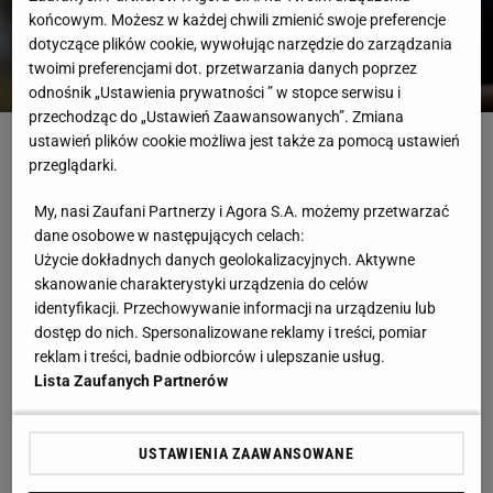
końcowym. Możesz w każdej chwili zmienić swoje preferencje
dotyczące plików cookie, wywołując narzędzie do zarządzania
twoimi preferencjami dot. przetwarzania danych poprzez
odnośnik „Ustawienia prywatności ” w stopce serwisu i
przechodząc do „Ustawień Zaawansowanych”. Zmiana
Fot. REUTERS/Pablo Morano
ustawień plików cookie możliwa jest także za pomocą ustawień
przeglądarki.
Robert Lewandowski
Liga Mistrzów
FC Barcelona
Piłka Nożna
My, nasi Zaufani Partnerzy i Agora S.A. możemy przetwarzać
RELACJA NA ŻYWO
dane osobowe w następujących celach:
Najnowsze
Zakończona
Użycie dokładnych danych geolokalizacyjnych. Aktywne
skanowanie charakterystyki urządzenia do celów
identyfikacji. Przechowywanie informacji na urządzeniu lub
1 października 22:55
Tutaj relacja z meczu Barcelona - BSC Young Boys.
dostęp do nich. Spersonalizowane reklamy i treści, pomiar
reklam i treści, badnie odbiorców i ulepszanie usług.
Lista Zaufanych Partnerów
Pogrom w meczu Barcelony! Pięć goli.
Lewandowski bohaterem
USTAWIENIA ZAAWANSOWANE