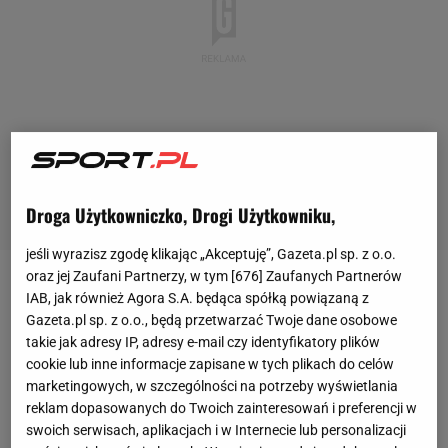
Droga Użytkowniczko, Drogi Użytkowniku,
jeśli wyrazisz zgodę klikając „Akceptuję”, Gazeta.pl sp. z o.o.
oraz jej Zaufani Partnerzy, w tym [
676
] Zaufanych Partnerów
Piłka nożna
Liga Mistrzów
Liga Mistrzów
Piłka nożna
Wielki mecz Barc
IAB, jak również Agora S.A. będąca spółką powiązaną z
Wielki mecz Barcelony. Dwa gole
Gazeta.pl sp. z o.o., będą przetwarzać Twoje dane osobowe
takie jak adresy IP, adresy e-mail czy identyfikatory plików
Lewandowskiego [ZAPIS RELACJI]
cookie lub inne informacje zapisane w tych plikach do celów
marketingowych, w szczególności na potrzeby wyświetlania
Paweł Matys
reklam dopasowanych do Twoich zainteresowań i preferencji w
1 października 2024, 20:34
swoich serwisach, aplikacjach i w Internecie lub personalizacji