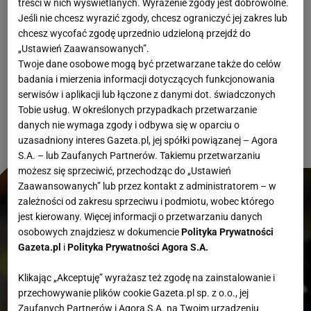
treści w nich wyświetlanych. Wyrażenie zgody jest dobrowolne.
Witamy Państwa bardzo serdecznie i zapraszamy
Jeśli nie chcesz wyrazić zgody, chcesz ograniczyć jej zakres lub
do relacji na żywo z meczu FC Barcelona - SBC
chcesz wycofać zgodę uprzednio udzieloną przejdź do
„Ustawień Zaawansowanych”.
Young Boys. Będziemy też informować o
Twoje dane osobowe mogą być przetwarzane także do celów
najważniejszych historiach z pozostałych spotkań
badania i mierzenia informacji dotyczących funkcjonowania
serwisów i aplikacji lub łączone z danymi dot. świadczonych
LM.
Tobie usług. W określonych przypadkach przetwarzanie
danych nie wymaga zgody i odbywa się w oparciu o
uzasadniony interes Gazeta.pl, jej spółki powiązanej – Agora
S.A. – lub Zaufanych Partnerów. Takiemu przetwarzaniu
możesz się sprzeciwić, przechodząc do „Ustawień
Zaawansowanych” lub przez kontakt z administratorem – w
zależności od zakresu sprzeciwu i podmiotu, wobec którego
jest kierowany. Więcej informacji o przetwarzaniu danych
osobowych znajdziesz w dokumencie
Polityka Prywatności
Gazeta.pl
i
Polityka Prywatności Agora S.A.
Klikając „Akceptuję” wyrażasz też zgodę na zainstalowanie i
przechowywanie plików cookie Gazeta.pl sp. z o.o., jej
Zaufanych Partnerów i Agora S.A. na Twoim urządzeniu