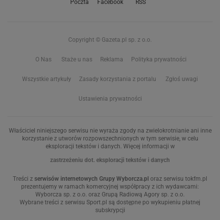
Poczta
Facebook
RSS
Copyright © Gazeta.pl sp. z o.o.
O Nas
Staże u nas
Reklama
Polityka prywatności
Wszystkie artykuły
Zasady korzystania z portalu
Zgłoś uwagi
Ustawienia prywatności
Właściciel niniejszego serwisu nie wyraża zgody na zwielokrotnianie ani inne
korzystanie z utworów rozpowszechnionych w tym serwisie, w celu
eksploracji tekstów i danych. Więcej informacji w
zastrzeżeniu dot. eksploracji tekstów i danych
Treści z
serwisów internetowych Grupy Wyborcza.pl
oraz serwisu tokfm.pl
prezentujemy w ramach komercyjnej współpracy z ich wydawcami:
Wyborcza sp. z o.o. oraz Grupą Radiową Agory sp. z o.o.
Wybrane treści z serwisu Sport.pl są dostępne po wykupieniu płatnej
subskrypcji