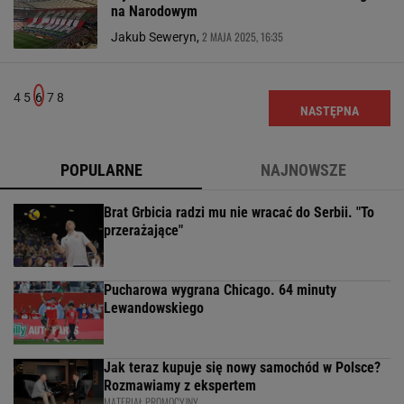
na Narodowym
2 MAJA 2025, 16:35
Jakub Seweryn,
4
5
6
7
8
NASTĘPNA
POPULARNE
NAJNOWSZE
Brat Grbicia radzi mu nie wracać do Serbii. "To
przerażające"
Pucharowa wygrana Chicago. 64 minuty
Lewandowskiego
Jak teraz kupuje się nowy samochód w Polsce?
Rozmawiamy z ekspertem
MATERIAŁ PROMOCYJNY