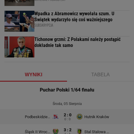
Wpadka z Abramowicz wywołała szum. U
Świątek wydarzyło się coś ważniejszego
SUBSKRYPCJA
Tichonow grzmi: Z Polakami należy postąpić
dokładnie tak samo
WYNIKI
TABELA
Puchar Polski 1/64 finału
Środa, 05 Sierpnia
2 : 0
Podbeskidzie Bielsko-Biała
Hutnik Kraków
0 : 0
3 : 2
Śląsk II Wrocław
Stal Stalowa Wola