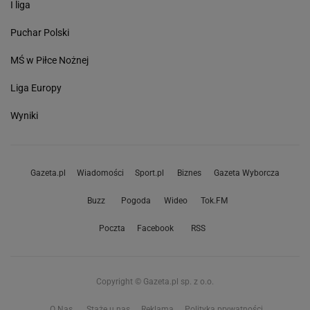
I liga
Puchar Polski
MŚ w Piłce Nożnej
Liga Europy
Wyniki
Gazeta.pl
Wiadomości
Sport.pl
Biznes
Gazeta Wyborcza
Buzz
Pogoda
Wideo
Tok.FM
Poczta
Facebook
RSS
Copyright © Gazeta.pl sp. z o.o.
O Nas
Staże u nas
Reklama
Polityka prywatności