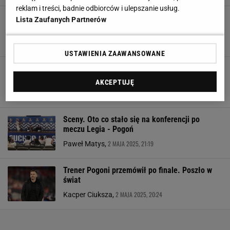
reklam i treści, badnie odbiorców i ulepszanie usług.
Tak wiceprezes Legii odpowiedział na pytanie o
Lista Zaufanych Partnerów
przyszłość Feio
3 MAJA 2025, 08:10
Filip Macuda,
USTAWIENIA ZAAWANSOWANE
Właściciel Pogoni ogłosił ws. trenera. Takie
słowa tuż po finale
AKCEPTUJĘ
2 MAJA 2025, 22:09
Kacper Ciuksza,
Sceny. Oto co stało się na konferencji po
meczu Legia - Pogoń
2 MAJA 2025, 21:19
Paweł Matys,
Trener Pogoni przemówił po finale. Poszło w
świat
2 MAJA 2025, 20:24
Kacper Ciuksza,