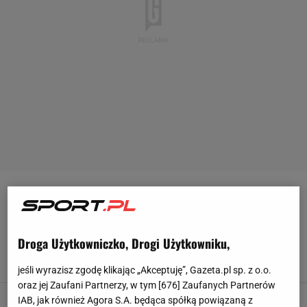
PUCHAR POLSKI
Siemieniec powiedział, co myśli o Marciniaku.
Droga Użytkowniczko, Drogi Użytkowniku,
"Bardzo duży policzek"
9 LIPCA 2025, 12:03
Hubert Rybkowski,
jeśli wyrazisz zgodę klikając „Akceptuję”, Gazeta.pl sp. z o.o.
oraz jej Zaufani Partnerzy, w tym [
676
] Zaufanych Partnerów
To, co stało się w finale Pucharu Polski,
IAB, jak również Agora S.A. będąca spółką powiązaną z