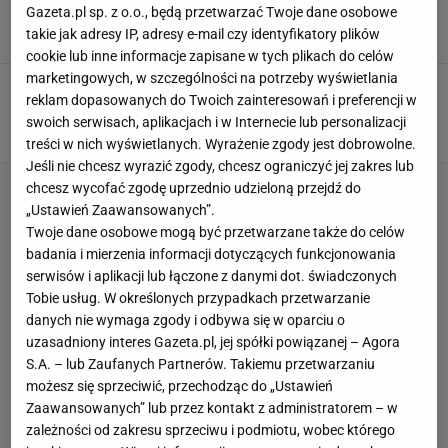
przejdzie do historii
Gazeta.pl sp. z o.o., będą przetwarzać Twoje dane osobowe
takie jak adresy IP, adresy e-mail czy identyfikatory plików
17 MAJA 2025, 22:04
Błażej Winter,
cookie lub inne informacje zapisane w tych plikach do celów
marketingowych, w szczególności na potrzeby wyświetlania
Dantejskie sceny przed
reklam dopasowanych do Twoich zainteresowań i preferencji w
Narodowym. Policja wskazuje winnych
swoich serwisach, aplikacjach i w Internecie lub personalizacji
SUBSKRYPCJA
treści w nich wyświetlanych. Wyrażenie zgody jest dobrowolne.
Jeśli nie chcesz wyrazić zgody, chcesz ograniczyć jej zakres lub
chcesz wycofać zgodę uprzednio udzieloną przejdź do
„Ustawień Zaawansowanych”.
Twoje dane osobowe mogą być przetwarzane także do celów
badania i mierzenia informacji dotyczących funkcjonowania
serwisów i aplikacji lub łączone z danymi dot. świadczonych
Tobie usług. W określonych przypadkach przetwarzanie
danych nie wymaga zgody i odbywa się w oparciu o
uzasadniony interes Gazeta.pl, jej spółki powiązanej – Agora
S.A. – lub Zaufanych Partnerów. Takiemu przetwarzaniu
możesz się sprzeciwić, przechodząc do „Ustawień
Zaawansowanych” lub przez kontakt z administratorem – w
zależności od zakresu sprzeciwu i podmiotu, wobec którego