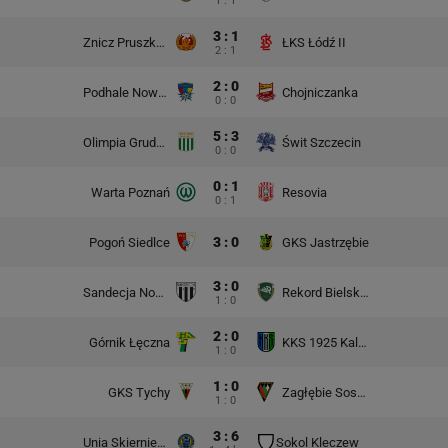
1 : 1
3 : 1
Znicz Pruszków
ŁKS Łódź II
2 : 1
2 : 0
Podhale Nowy Targ
Chojniczanka
0 : 0
5 : 3
Olimpia Grudziądz
Świt Szczecin
0 : 0
0 : 1
Warta Poznań
Resovia
0 : 1
3 : 0
Pogoń Siedlce
GKS Jastrzębie
3 : 0
Sandecja Nowy Sącz
Rekord Bielsko-Biała
1 : 0
2 : 0
Górnik Łęczna
KKS 1925 Kalisz
1 : 0
1 : 0
GKS Tychy
Zagłębie Sosnowiec
1 : 0
3 : 6
Unia Skierniewice
Sokol Kleczew