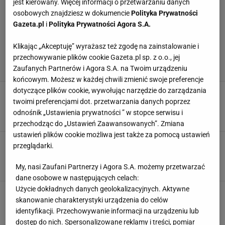
jest kierowany. Więcej informacji o przetwarzaniu danych
osobowych znajdziesz w dokumencie
Polityka Prywatności
Gazeta.pl
i
Polityka Prywatności Agora S.A.
Klikając „Akceptuję” wyrażasz też zgodę na zainstalowanie i
przechowywanie plików cookie Gazeta.pl sp. z o.o., jej
Zaufanych Partnerów i Agora S.A. na Twoim urządzeniu
końcowym. Możesz w każdej chwili zmienić swoje preferencje
dotyczące plików cookie, wywołując narzędzie do zarządzania
Nitras ujawnia, co zrobili kibole Legii. Nagle
twoimi preferencjami dot. przetwarzania danych poprzez
cios w Mioduskiego. "To jest Polska?"
odnośnik „Ustawienia prywatności ” w stopce serwisu i
6 MAJA 2025, 10:02
Jakub Trochimowicz,
przechodząc do „Ustawień Zaawansowanych”. Zmiana
ustawień plików cookie możliwa jest także za pomocą ustawień
Burza wokół Pucharu Polski. Organizatorzy
przeglądarki.
odpowiadają Legii. Sensacyjne wieści
My, nasi Zaufani Partnerzy i Agora S.A. możemy przetwarzać
SUBSKRYPCJA
dane osobowe w następujących celach:
Użycie dokładnych danych geolokalizacyjnych. Aktywne
Boniek wypalił wprost po finale Pucharu Polski.
skanowanie charakterystyki urządzenia do celów
"Jeden z najlepszych w Europie"
identyfikacji. Przechowywanie informacji na urządzeniu lub
3 MAJA 2025, 10:54
Jakub Trochimowicz,
dostęp do nich. Spersonalizowane reklamy i treści, pomiar