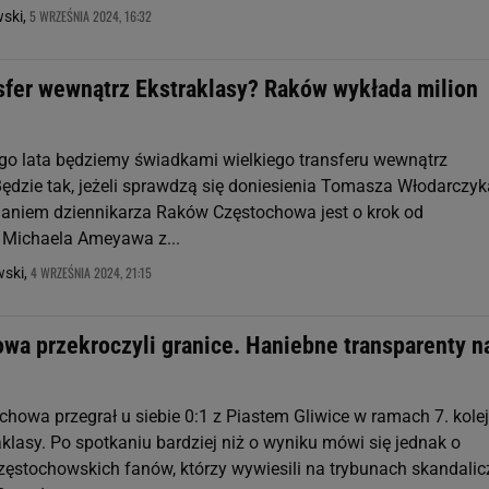
5 WRZEŚNIA 2024, 16:32
wski,
nsfer wewnątrz Ekstraklasy? Raków wykłada milion
ego lata będziemy świadkami wielkiego transferu wewnątrz
Będzie tak, jeżeli sprawdzą się doniesienia Tomasza Włodarczyk
daniem dziennikarza Raków Częstochowa jest o krok od
 Michaela Ameyawa z...
4 WRZEŚNIA 2024, 21:15
wski,
owa przekroczyli granice. Haniebne transparenty n
howa przegrał u siebie 0:1 z Piastem Gliwice w ramach 7. kolej
klasy. Po spotkaniu bardziej niż o wyniku mówi się jednak o
ęstochowskich fanów, którzy wywiesili na trybunach skandalic