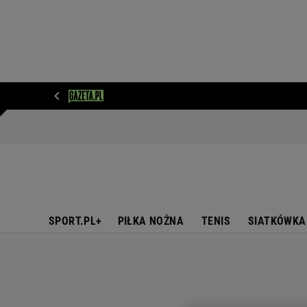
WIADOMOŚCI
NEXT
SPORT
PLOTEK
D
SPORT.PL+
PIŁKA NOŻNA
TENIS
SIATKÓWKA