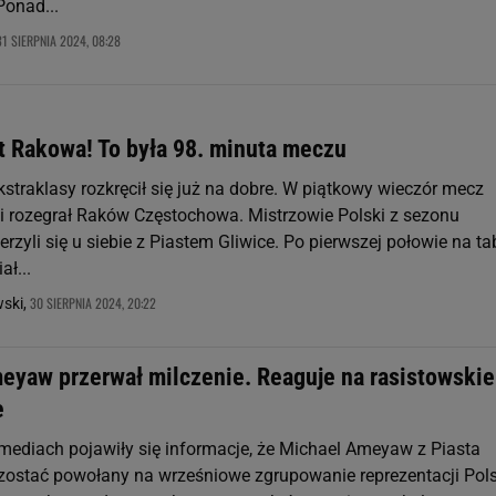
Ponad...
31 SIERPNIA 2024, 08:28
t Rakowa! To była 98. minuta meczu
straklasy rozkręcił się już na dobre. W piątkowy wieczór mecz
ki rozegrał Raków Częstochowa. Mistrzowie Polski z sezonu
zyli się u siebie z Piastem Gliwice. Po pierwszej połowie na ta
ł...
30 SIERPNIA 2024, 20:22
wski,
eyaw przerwał milczenie. Reaguje na rasistowskie
e
 mediach pojawiły się informacje, że Michael Ameyaw z Piasta
zostać powołany na wrześniowe zgrupowanie reprezentacji Pols