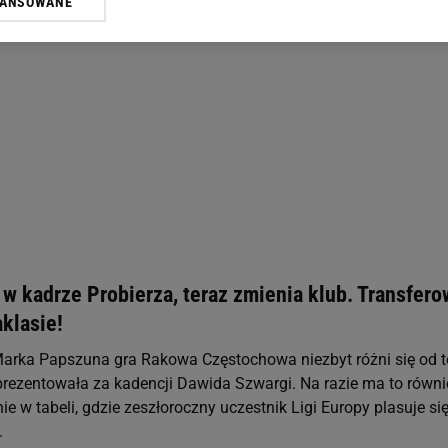
WANSOWANE
żasz też zgodę na zainstalowanie i przechowywanie plików cookie Gazeta.p
gora S.A. na Twoim urządzeniu końcowym. Możesz w każdej chwili zmien
 wywołując narzędzie do zarządzania twoimi preferencjami dot. przetw
ywatności ” w stopce serwisu i przechodząc do „Ustawień Zaawansowan
st także za pomocą ustawień przeglądarki.
rzy i Agora S.A. możemy przetwarzać dane osobowe w następujących cel
 geolokalizacyjnych. Aktywne skanowanie charakterystyki urządzenia do
 na urządzeniu lub dostęp do nich. Spersonalizowane reklamy i treści, p
zanie usług.
Lista Zaufanych Partnerów
 w kadrze Probierza, teraz zmienia klub. Transfero
aklasie!
arka Papszuna gra Rakowa Częstochowa niezbyt różni się od te
prezentowała za kadencji Dawida Szwargi. Na razie ma to równi
ie w tabeli, gdzie zeszłoroczny uczestnik Ligi Europy plasuje si
.