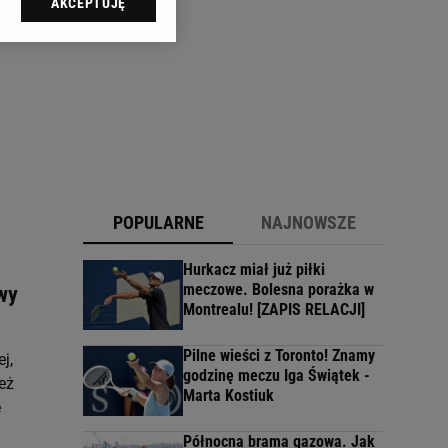
AKCEPTUJĘ
l sp. z o.o., jej
ić swoje preferencje
arzania danych poprzez
ych”. Zmiana ustawień
ach:
 celów identyfikacji.
omiar reklam i treści,
POPULARNE
NAJNOWSZE
Hurkacz miał już piłki
meczowe. Bolesna porażka w
wy
Montrealu! [ZAPIS RELACJI]
Pilne wieści z Toronto! Znamy
j,
godzinę meczu Iga Świątek -
eż
Marta Kostiuk
ę
Północna brama gazowa. Jak