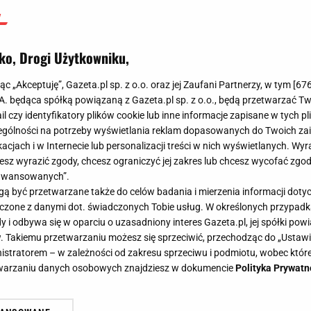
ko, Drogi Użytkowniku,
jąc „Akceptuję”, Gazeta.pl sp. z o.o. oraz jej Zaufani Partnerzy, w tym [
67
.A. będąca spółką powiązaną z Gazeta.pl sp. z o.o., będą przetwarzać T
ail czy identyfikatory plików cookie lub inne informacje zapisane w tych p
gólności na potrzeby wyświetlania reklam dopasowanych do Twoich zain
acjach i w Internecie lub personalizacji treści w nich wyświetlanych. Wyr
cesz wyrazić zgody, chcesz ograniczyć jej zakres lub chcesz wycofać zgo
aawansowanych”.
 być przetwarzane także do celów badania i mierzenia informacji dot
 łączone z danymi dot. świadczonych Tobie usług. W określonych przypad
i odbywa się w oparciu o uzasadniony interes Gazeta.pl, jej spółki powi
. Takiemu przetwarzaniu możesz się sprzeciwić, przechodząc do „Ust
nistratorem – w zależności od zakresu sprzeciwu i podmiotu, wobec które
etwarzaniu danych osobowych znajdziesz w dokumencie
Polityka Prywatn