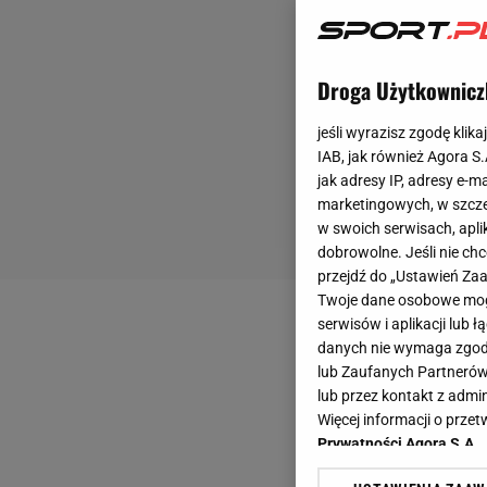
Droga Użytkownicz
jeśli wyrazisz zgodę klika
IAB, jak również Agora S
jak adresy IP, adresy e-m
marketingowych, w szcze
w swoich serwisach, aplik
dobrowolne. Jeśli nie ch
przejdź do „Ustawień Z
Twoje dane osobowe mogą
serwisów i aplikacji lub
danych nie wymaga zgody 
lub Zaufanych Partnerów
lub przez kontakt z admi
Więcej informacji o prz
Prywatności Agora S.A.