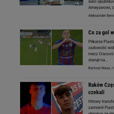
sieci opublik
Ameyawowi, ch
Aleksander Ber
Co za gol 
Piłkarze Piast
zadowolić wid
mecz Cracovii
stanął na...
24
Bartosz Naus,
Raków Częs
czekali
Hitowy transfe
zamienił Pias
obrońcą ze st