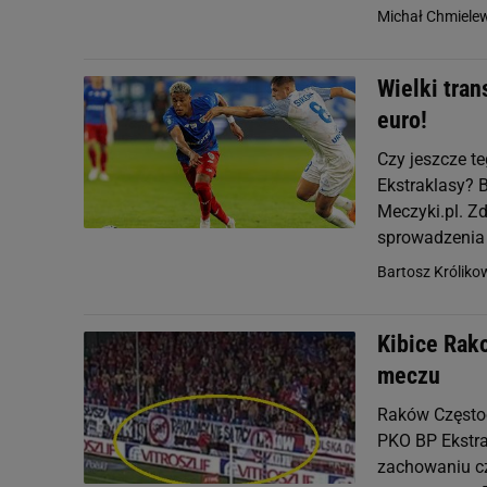
Michał Chmiele
Wielki tra
euro!
Czy jeszcze t
Ekstraklasy? 
Meczyki.pl. Z
sprowadzenia
Bartosz Króliko
Kibice Rak
meczu
Raków Częstoc
PKO BP Ekstra
zachowaniu cz