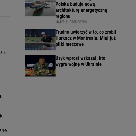
Polska buduje nową
architekturę energetyczną
regionu
MATERIAŁ PROMOCYJNY
Trudno uwierzyć w to, co zrobił
Hurkacz w Montrealu. Miał już
piłki meczowe
a z
Usyk wprost wskazał, kto
wygra wojnę w Ukrainie
a
ki
zne