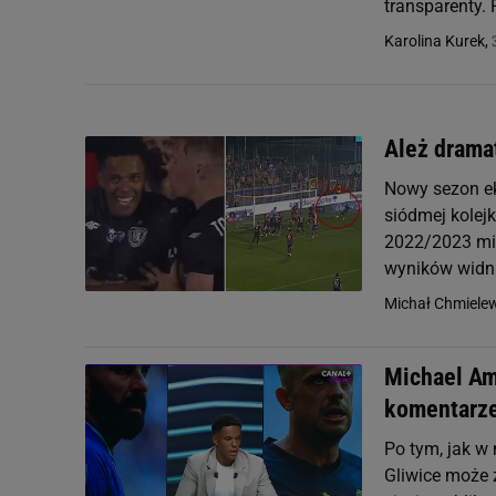
transparenty. 
Karolina Kurek,
Ależ drama
Nowy sezon ek
siódmej kolej
2022/2023 mier
wyników widnia
Michał Chmiele
Michael Am
komentarz
Po tym, jak w
Gliwice może 