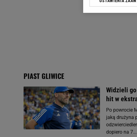
USTAWIENIA ZAA
Klikając „Akceptuję” wyra
Zaufanych Partnerów i A
dotyczące plików cookie,
odnośnik „Ustawienia pr
plików cookie możliwa je
My, nasi Zaufani Partne
Użycie dokładnych danych
Przechowywanie informacji
badnie odbiorców i uleps
PIAST GLIWICE
Widzieli go
hit w ekstr
Po powrocie M
jaką drużyna 
odzwierciedlen
dopiero na 7...