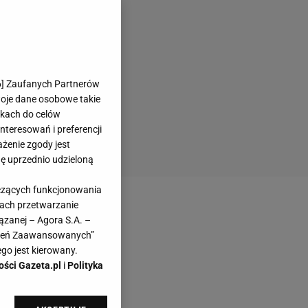
6
] Zaufanych Partnerów
woje dane osobowe takie
likach do celów
teresowań i preferencji
ażenie zgody jest
dę uprzednio udzieloną
yczących funkcjonowania
kach przetwarzanie
ązanej – Agora S.A. –
awień Zaawansowanych”
go jest kierowany.
ości Gazeta.pl
i
Polityka