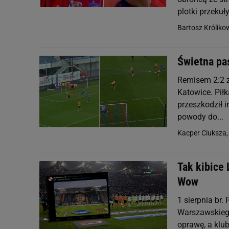
plotki przekuły 
Bartosz Króliko
Świetna pa
Remisem 2:2 z
Katowice. Piłk
przeszkodził i
powody do...
Kacper Ciuksza
Tak kibice 
Wow
1 sierpnia br
Warszawskiego
oprawę, a klu