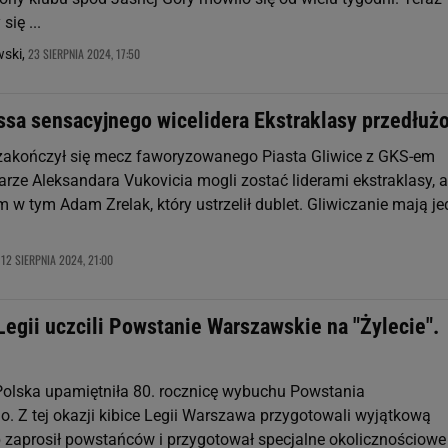
się ...
23 SIERPNIA 2024, 17:50
wski,
ssa sensacyjnego wicelidera Ekstraklasy przedłuż
akończył się mecz faworyzowanego Piasta Gliwice z GKS-em
arze Aleksandara Vukovicia mogli zostać liderami ekstraklasy, a
m w tym Adam Zrelak, który ustrzelił dublet. Gliwiczanie mają j
12 SIERPNIA 2024, 21:00
,
Legii uczcili Powstanie Warszawskie na "Żylecie".
. Polska upamiętniła 80. rocznicę wybuchu Powstania
. Z tej okazji kibice Legii Warszawa przygotowali wyjątkową
b zaprosił powstańców i przygotował specjalne okolicznościowe