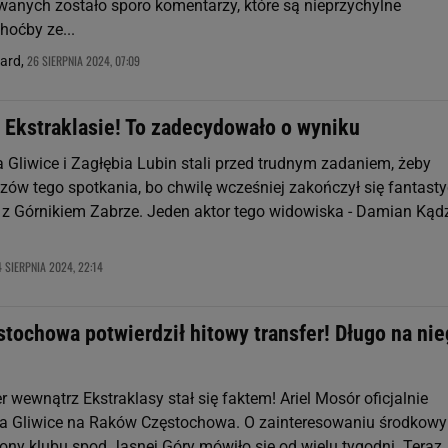
owanych zostało sporo komentarzy, które są nieprzychylne
oćby ze...
26 SIERPNIA 2024, 07:09
nard,
w Ekstraklasie! To zadecydowało o wyniku
a Gliwice i Zagłębia Lubin stali przed trudnym zadaniem, żeby
zów tego spotkania, bo chwilę wcześniej zakończył się fantast
 z Górnikiem Zabrze. Jeden aktor tego widowiska - Damian Kądz
 SIERPNIA 2024, 22:14
tochowa potwierdził hitowy transfer! Długo na ni
r wewnątrz Ekstraklasy stał się faktem! Ariel Mosór oficjalnie
ta Gliwice na Raków Częstochowa. O zainteresowaniu środkow
rony klubu spod Jasnej Góry mówiło się od wielu tygodni. Teraz