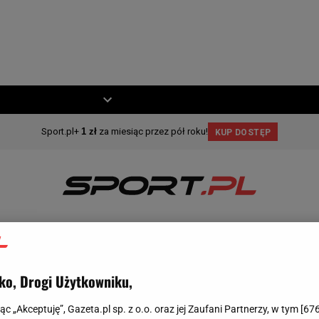
ZIECKO
MOTO
SIATKÓWKA
ZIMOWE
KOSZYKÓWKA
MOTO
INNE
ko, Drogi Użytkowniku,
jąc „Akceptuję”, Gazeta.pl sp. z o.o. oraz jej Zaufani Partnerzy, w tym [
67