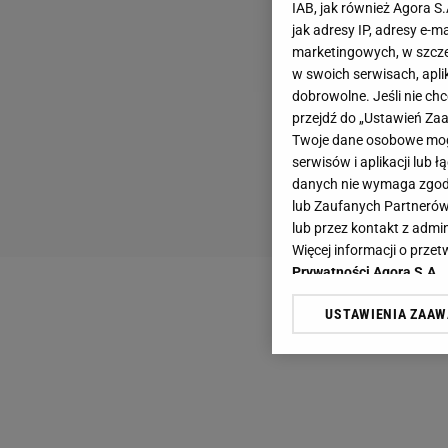
IAB, jak również Agora S
jak adresy IP, adresy e-m
marketingowych, w szcze
w swoich serwisach, aplik
dobrowolne. Jeśli nie ch
przejdź do „Ustawień Z
Twoje dane osobowe mogą
serwisów i aplikacji lub
danych nie wymaga zgody 
lub Zaufanych Partnerów
lub przez kontakt z admi
Więcej informacji o prz
Prywatności Agora S.A.
USTAWIENIA ZAA
Klikając „Akceptuję” wyra
Zaufanych Partnerów i A
dotyczące plików cookie,
odnośnik „Ustawienia pr
plików cookie możliwa je
My, nasi Zaufani Partne