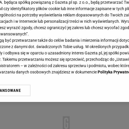
.A. będąca spółką powiązaną z Gazeta.pl sp. z o.o., będą przetwarzać T
ail czy identyfikatory plików cookie lub inne informacje zapisane w tych p
gólności na potrzeby wyświetlania reklam dopasowanych do Twoich zain
acjach i w Internecie lub personalizacji treści w nich wyświetlanych. Wyr
cesz wyrazić zgody, chcesz ograniczyć jej zakres lub chcesz wycofać zgo
aawansowanych”.
 być przetwarzane także do celów badania i mierzenia informacji dot
 łączone z danymi dot. świadczonych Tobie usług. W określonych przypad
i odbywa się w oparciu o uzasadniony interes Gazeta.pl, jej spółki powi
. Takiemu przetwarzaniu możesz się sprzeciwić, przechodząc do „Ust
nistratorem – w zależności od zakresu sprzeciwu i podmiotu, wobec które
etwarzaniu danych osobowych znajdziesz w dokumencie
Polityka Prywatn
WANSOWANE
żasz też zgodę na zainstalowanie i przechowywanie plików cookie Gazeta.p
gora S.A. na Twoim urządzeniu końcowym. Możesz w każdej chwili zmien
 wywołując narzędzie do zarządzania twoimi preferencjami dot. przetw
ywatności ” w stopce serwisu i przechodząc do „Ustawień Zaawansowan
st także za pomocą ustawień przeglądarki.
rzy i Agora S.A. możemy przetwarzać dane osobowe w następujących cel