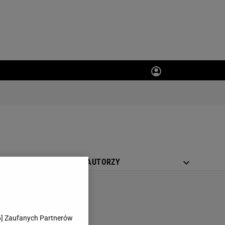
MAGAZYN SPORT.PL
AUTORZY
6
] Zaufanych Partnerów