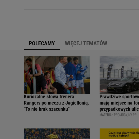
POLECAMY
WIĘCEJ TEMATÓW
Kuriozalne słowa trenera
Prawdziwe sportow
Rangers po meczu z Jagiellonią.
mają miejsce na tor
"To nie brak szacunku"
przypadkowych ulic
MATERIAŁ PROMOCYJNY PR
bezpiecznie - apelu
profesjonalni kiero
internetowi twórcy
Academy