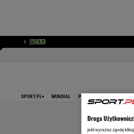
WIADOMOŚCI
NEXT
SPORT
PLOTEK
D
SPORT.PL+
MUNDIAL
PIŁKA NOŻNA
TENIS
Droga Użytkownicz
jeśli wyrazisz zgodę klika