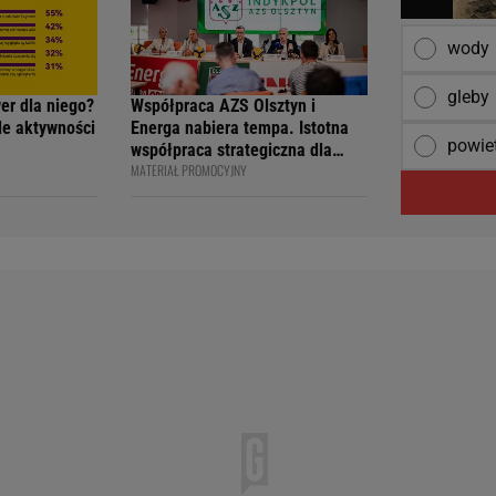
wody
gleby
wer dla niego?
Współpraca AZS Olsztyn i
ile aktywności
Energa nabiera tempa. Istotna
powie
współpraca strategiczna dla
MATERIAŁ PROMOCYJNY
siatkarskiego klubu i marki