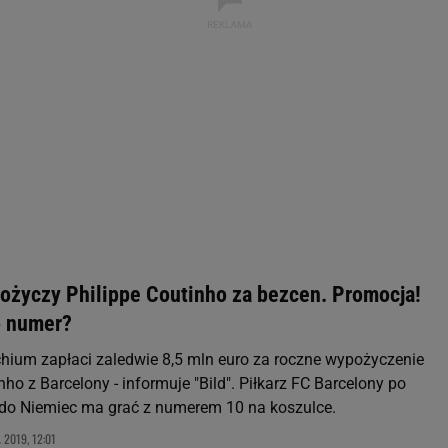
 geolokalizacyjnych. Aktywne skanowanie charakterystyki urządzenia do
 na urządzeniu lub dostęp do nich. Spersonalizowane reklamy i treści, p
zanie usług.
Lista Zaufanych Partnerów
ożyczy Philippe Coutinho za bezcen. Promocja!
o numer?
ium zapłaci zaledwie 8,5 mln euro za roczne wypożyczenie
nho z Barcelony - informuje "Bild". Piłkarz FC Barcelony po
do Niemiec ma grać z numerem 10 na koszulce.
 2019, 12:01