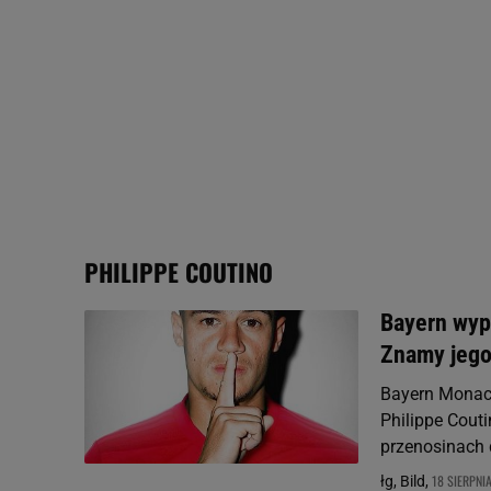
Użycie dokładnych danych
Przechowywanie informacji
badnie odbiorców i uleps
PHILIPPE COUTINO
Bayern wyp
Znamy jeg
Bayern Monach
Philippe Couti
przenosinach 
18 SIERPNIA
łg, Bild,