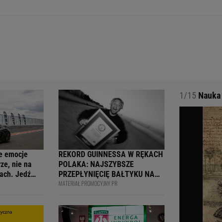
1/15
Nauka 
e emocje
REKORD GUINNESSA W RĘKACH
ze, nie na
POLAKA: NAJSZYBSZE
ach. Jedź
PRZEPŁYNIĘCIĘ BAŁTYKU NA
MATERIAŁ PROMOCYJNY PR
ją
DESCE WINDSURFINGOWEJ -
wcy i
OFICJALNIE WPISANY DO
 na 4F Racing
KSIĘGI