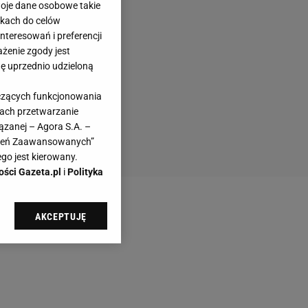
woje dane osobowe takie
likach do celów
teresowań i preferencji
ażenie zgody jest
dę uprzednio udzieloną
yczących funkcjonowania
kach przetwarzanie
ązanej – Agora S.A. –
awień Zaawansowanych”
go jest kierowany.
ości Gazeta.pl
i
Polityka
AKCEPTUJĘ
l sp. z o.o., jej
ić swoje preferencje
arzania danych poprzez
ych”. Zmiana ustawień
ach: