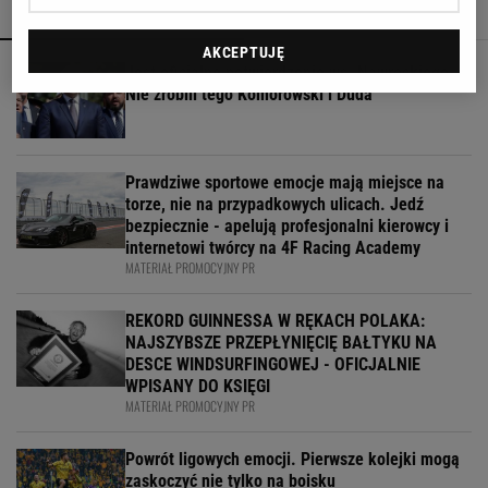
POLECAMY
WIĘCEJ TEMATÓW
AKCEPTUJĘ
Jest oficjalne potwierdzenie ws. Nawrockiego.
Nie zrobili tego Komorowski i Duda
Prawdziwe sportowe emocje mają miejsce na
torze, nie na przypadkowych ulicach. Jedź
bezpiecznie - apelują profesjonalni kierowcy i
internetowi twórcy na 4F Racing Academy
MATERIAŁ PROMOCYJNY PR
REKORD GUINNESSA W RĘKACH POLAKA:
NAJSZYBSZE PRZEPŁYNIĘCIĘ BAŁTYKU NA
DESCE WINDSURFINGOWEJ - OFICJALNIE
WPISANY DO KSIĘGI
MATERIAŁ PROMOCYJNY PR
Powrót ligowych emocji. Pierwsze kolejki mogą
zaskoczyć nie tylko na boisku