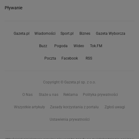
Pływanie
Gazeta.pl
Wiadomości
Sport.pl
Biznes
Gazeta Wyborcza
Buzz
Pogoda
Wideo
Tok.FM
Poczta
Facebook
RSS
Copyright © Gazeta.pl sp. z o.o.
O Nas
Staże u nas
Reklama
Polityka prywatności
Wszystkie artykuły
Zasady korzystania z portalu
Zgłoś uwagi
Ustawienia prywatności