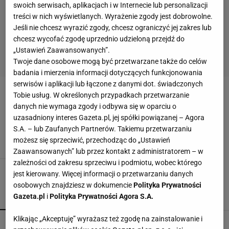
swoich serwisach, aplikacjach i w Internecie lub personalizacji
treści w nich wyświetlanych. Wyrażenie zgody jest dobrowolne.
Jeśli nie chcesz wyrazić zgody, chcesz ograniczyć jej zakres lub
chcesz wycofać zgodę uprzednio udzieloną przejdź do
„Ustawień Zaawansowanych”.
Twoje dane osobowe mogą być przetwarzane także do celów
badania i mierzenia informacji dotyczących funkcjonowania
serwisów i aplikacji lub łączone z danymi dot. świadczonych
Tobie usług. W określonych przypadkach przetwarzanie
PEYTON MANNING
danych nie wymaga zgody i odbywa się w oparciu o
uzasadniony interes Gazeta.pl, jej spółki powiązanej – Agora
Co warto zapamiętać z Super Bowl 2014
S.A. – lub Zaufanych Partnerów. Takiemu przetwarzaniu
3 LUTEGO 2014, 04:41
Michał Kiedrowski,
możesz się sprzeciwić, przechodząc do „Ustawień
Zaawansowanych” lub przez kontakt z administratorem – w
zależności od zakresu sprzeciwu i podmiotu, wobec którego
jest kierowany. Więcej informacji o przetwarzaniu danych
osobowych znajdziesz w dokumencie
Polityka Prywatności
Gazeta.pl
i
Polityka Prywatności Agora S.A.
POPULARNE
NAJNOWSZE
Klikając „Akceptuję” wyrażasz też zgodę na zainstalowanie i
Tak Lang komentuje głośny konflikt z