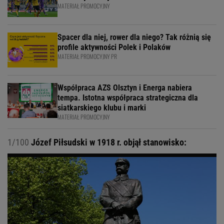
MATERIAŁ PROMOCYJNY
Spacer dla niej, rower dla niego? Tak różnią się
profile aktywności Polek i Polaków
MATERIAŁ PROMOCYJNY PR
Współpraca AZS Olsztyn i Energa nabiera
tempa. Istotna współpraca strategiczna dla
siatkarskiego klubu i marki
MATERIAŁ PROMOCYJNY
1/100
Józef Piłsudski w 1918 r. objął stanowisko: