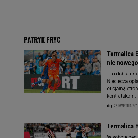
plików cookie możliwa je
My, nasi Zaufani Partne
Użycie dokładnych danych
Przechowywanie informacji
badnie odbiorców i uleps
PATRYK FRYC
Termalica B
nic nowego
- To dobra dru
Nieciecza opi
oficjalną str
kontratakom.
28 KWIETNIA 201
dg,
Termalica B
W sobotę beni