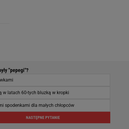
ły ''pepegi''?
ówkami
 w latach 60-tych bluzką w kropki
imi spodenkami dla małych chłopców
NASTĘPNE PYTANIE