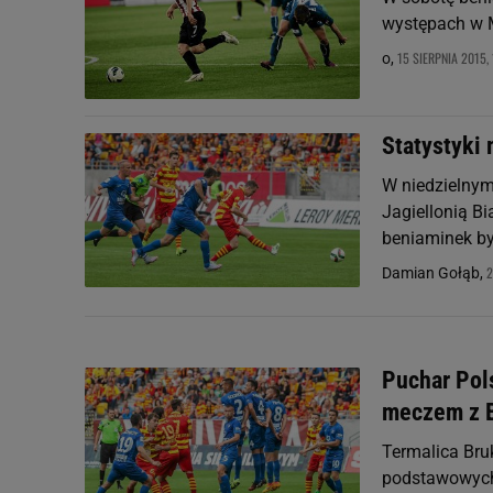
występach w M
15 SIERPNIA 2015, 
o,
Statystyki 
W niedzielnym
Jagiellonią Bi
beniaminek był
2
Damian Gołąb,
Puchar Pol
meczem z B
Termalica Bru
podstawowych 