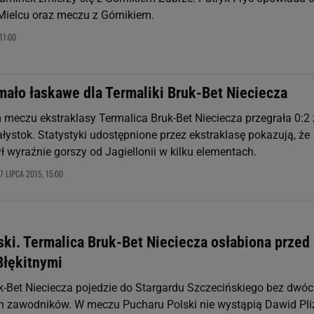
ielcu oraz meczu z Górnikiem.
11:00
mało łaskawe dla Termaliki Bruk-Bet Nieciecza
 meczu ekstraklasy Termalica Bruk-Bet Nieciecza przegrała 0:2 
ałystok. Statystyki udostępnione przez ekstraklasę pokazują, że
 wyraźnie gorszy od Jagiellonii w kilku elementach.
7 LIPCA 2015, 15:00
ski. Termalica Bruk-Bet Nieciecza osłabiona przed
łękitnymi
k-Bet Nieciecza pojedzie do Stargardu Szczecińskiego bez dwó
zawodników. W meczu Pucharu Polski nie wystąpią Dawid Pli