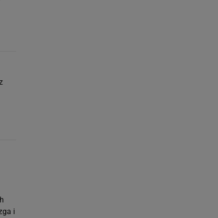
z
ch
zga i