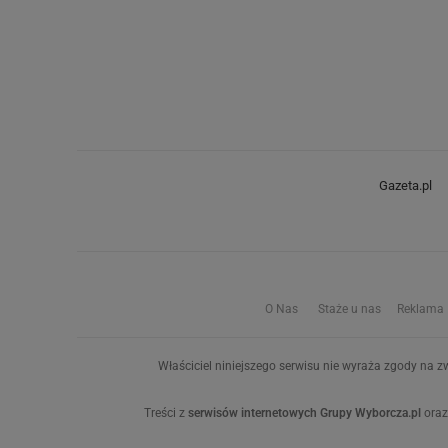
Gazeta.pl
O Nas
Staże u nas
Reklama
Właściciel niniejszego serwisu nie wyraża zgody na zw
Treści z
serwisów internetowych Grupy Wyborcza.pl
oraz