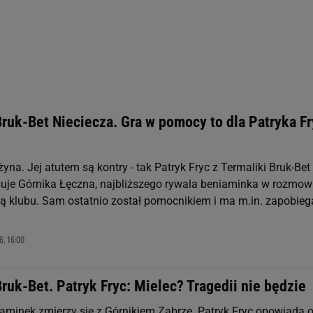
st także za pomocą ustawień przeglądarki.
rzy i Agora S.A. możemy przetwarzać dane osobowe w następujących cel
 geolokalizacyjnych. Aktywne skanowanie charakterystyki urządzenia do
 na urządzeniu lub dostęp do nich. Spersonalizowane reklamy i treści, p
zanie usług.
Lista Zaufanych Partnerów
ruk-Bet Nieciecza. Gra w pomocy to dla Patryka F
żyna. Jej atutem są kontry - tak Patryk Fryc z Termaliki Bruk-Bet
suje Górnika Łęczna, najbliższego rywala beniaminka w rozmow
oną klubu. Sam ostatnio został pomocnikiem i ma m.in. zapobieg
6, 16:00
ruk-Bet. Patryk Fryc: Mielec? Tragedii nie będzie
aminek zmierzy się z Górnikiem Zabrze. Patryk Fryc opowiada 