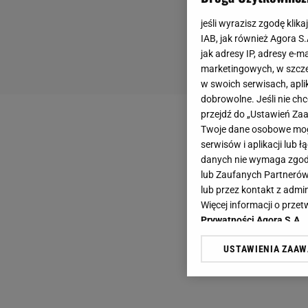
jeśli wyrazisz zgodę klika
IAB, jak również Agora S
jak adresy IP, adresy e-m
marketingowych, w szcze
w swoich serwisach, aplik
dobrowolne. Jeśli nie ch
przejdź do „Ustawień Z
Twoje dane osobowe mogą
serwisów i aplikacji lub
danych nie wymaga zgody 
lub Zaufanych Partnerów
lub przez kontakt z admi
Więcej informacji o prz
Prywatności Agora S.A.
USTAWIENIA ZAA
Klikając „Akceptuję” wyra
Zaufanych Partnerów i A
dotyczące plików cookie,
odnośnik „Ustawienia pr