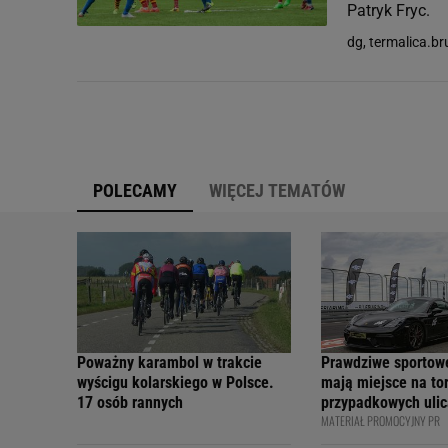
Patryk Fryc.
dg, termalica.b
POLECAMY
WIĘCEJ TEMATÓW
Poważny karambol w trakcie
Prawdziwe sportow
wyścigu kolarskiego w Polsce.
mają miejsce na tor
17 osób rannych
przypadkowych ulic
MATERIAŁ PROMOCYJNY PR
bezpiecznie - apelu
profesjonalni kiero