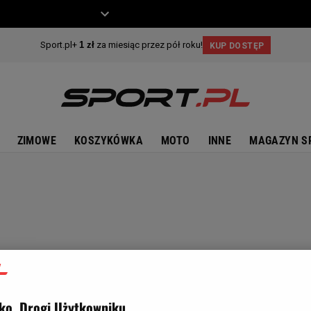
ZIECKO
MOTO
ZIMOWE
KOSZYKÓWKA
MOTO
INNE
MAGAZYN S
ko, Drogi Użytkowniku,