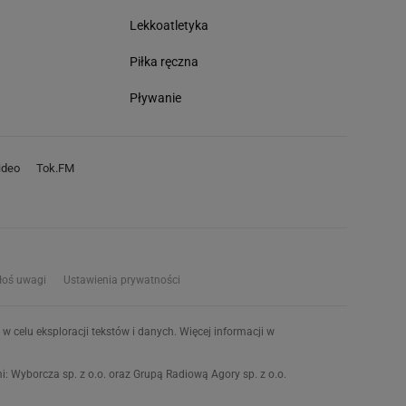
Lekkoatletyka
Piłka ręczna
Pływanie
deo
Tok.FM
łoś uwagi
Ustawienia prywatności
w celu eksploracji tekstów i danych. Więcej informacji w
 Wyborcza sp. z o.o. oraz Grupą Radiową Agory sp. z o.o.