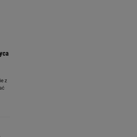
ach:
 celów identyfikacji.
omiar reklam i treści,
ryca
ie z
ać
o