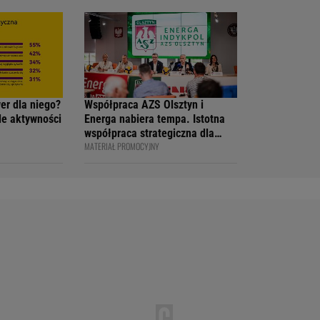
 na 4F Racing
KSIĘGI
wer dla niego?
Współpraca AZS Olsztyn i
ile aktywności
Energa nabiera tempa. Istotna
współpraca strategiczna dla
MATERIAŁ PROMOCYJNY
siatkarskiego klubu i marki