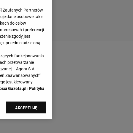
6
] Zaufanych Partnerów
woje dane osobowe takie
likach do celów
teresowań i preferencji
ażenie zgody jest
dę uprzednio udzieloną
yczących funkcjonowania
kach przetwarzanie
ązanej – Agora S.A. –
awień Zaawansowanych”
go jest kierowany.
ości Gazeta.pl
i
Polityka
AKCEPTUJĘ
l sp. z o.o., jej
ić swoje preferencje
arzania danych poprzez
ych”. Zmiana ustawień