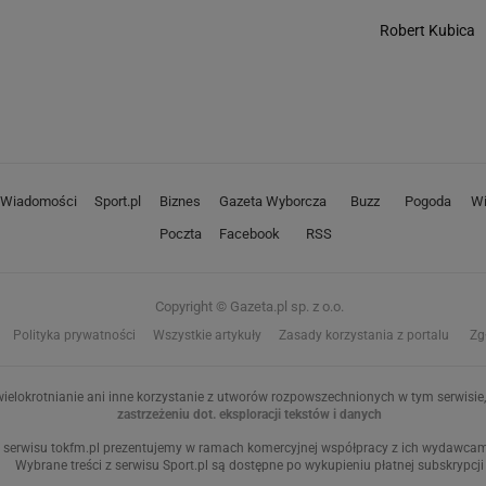
Robert Kubica
Wiadomości
Sport.pl
Biznes
Gazeta Wyborcza
Buzz
Pogoda
Wi
Poczta
Facebook
RSS
Copyright © Gazeta.pl sp. z o.o.
Polityka prywatności
Wszystkie artykuły
Zasady korzystania z portalu
Zg
ielokrotnianie ani inne korzystanie z utworów rozpowszechnionych w tym serwisie, 
zastrzeżeniu dot. eksploracji tekstów i danych
 serwisu tokfm.pl prezentujemy w ramach komercyjnej współpracy z ich wydawcami:
Wybrane treści z serwisu Sport.pl są dostępne po wykupieniu płatnej subskrypcji