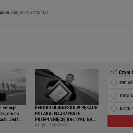
27 LIPCA 2015, 11:35
rukbet.com,
1/15
Czym by
tenis
modną
e emocje
REKORD GUINNESSA W RĘKACH
krótk
ze, nie na
POLAKA: NAJSZYBSZE
ach. Jedź
PRZEPŁYNIĘCIĘ BAŁTYKU NA
MATERIAŁ PROMOCYJNY PR
ją
DESCE WINDSURFINGOWEJ -
wcy i
OFICJALNIE WPISANY DO