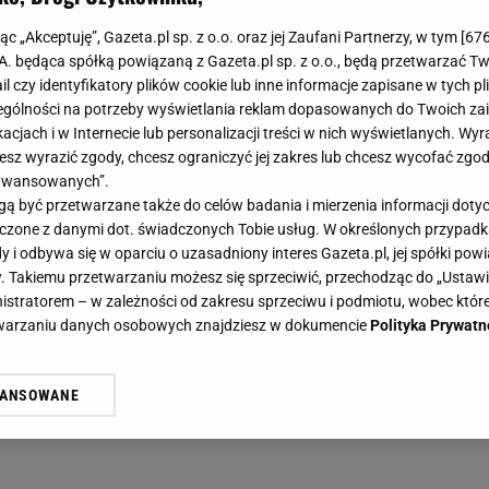
jąc „Akceptuję”, Gazeta.pl sp. z o.o. oraz jej Zaufani Partnerzy, w tym [
67
.A. będąca spółką powiązaną z Gazeta.pl sp. z o.o., będą przetwarzać T
ail czy identyfikatory plików cookie lub inne informacje zapisane w tych p
gólności na potrzeby wyświetlania reklam dopasowanych do Twoich zain
acjach i w Internecie lub personalizacji treści w nich wyświetlanych. Wyr
cesz wyrazić zgody, chcesz ograniczyć jej zakres lub chcesz wycofać zgo
aawansowanych”.
 być przetwarzane także do celów badania i mierzenia informacji dot
 łączone z danymi dot. świadczonych Tobie usług. W określonych przypad
i odbywa się w oparciu o uzasadniony interes Gazeta.pl, jej spółki powi
. Takiemu przetwarzaniu możesz się sprzeciwić, przechodząc do „Ust
nistratorem – w zależności od zakresu sprzeciwu i podmiotu, wobec które
etwarzaniu danych osobowych znajdziesz w dokumencie
Polityka Prywatn
WANSOWANE
żasz też zgodę na zainstalowanie i przechowywanie plików cookie Gazeta.p
gora S.A. na Twoim urządzeniu końcowym. Możesz w każdej chwili zmien
 wywołując narzędzie do zarządzania twoimi preferencjami dot. przetw
ywatności ” w stopce serwisu i przechodząc do „Ustawień Zaawansowan