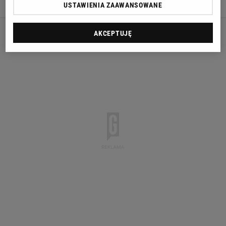
26 MARCA 2016, 11:25
korz,
USTAWIENIA ZAAWANSOWANE
AKCEPTUJĘ