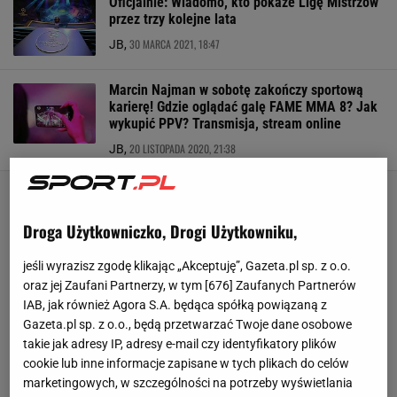
Oficjalnie: Wiadomo, kto pokaże Ligę Mistrzów
przez trzy kolejne lata
30 MARCA 2021, 18:47
JB,
Marcin Najman w sobotę zakończy sportową
karierę! Gdzie oglądać galę FAME MMA 8? Jak
wykupić PPV? Transmisja, stream online
20 LISTOPADA 2020, 21:38
JB,
Droga Użytkowniczko, Drogi Użytkowniku,
jeśli wyrazisz zgodę klikając „Akceptuję”, Gazeta.pl sp. z o.o.
oraz jej Zaufani Partnerzy, w tym [
676
] Zaufanych Partnerów
IAB, jak również Agora S.A. będąca spółką powiązaną z
Gazeta.pl sp. z o.o., będą przetwarzać Twoje dane osobowe
takie jak adresy IP, adresy e-mail czy identyfikatory plików
cookie lub inne informacje zapisane w tych plikach do celów
marketingowych, w szczególności na potrzeby wyświetlania