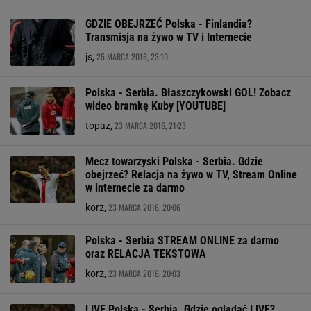
GDZIE OBEJRZEĆ Polska - Finlandia?
Transmisja na żywo w TV i Internecie
25 MARCA 2016, 23:10
js,
Polska - Serbia. Błaszczykowski GOL! Zobacz
wideo bramkę Kuby [YOUTUBE]
23 MARCA 2016, 21:23
topaz,
Mecz towarzyski Polska - Serbia. Gdzie
obejrzeć? Relacja na żywo w TV, Stream Online
w internecie za darmo
23 MARCA 2016, 20:06
korz,
Polska - Serbia STREAM ONLINE za darmo
oraz RELACJA TEKSTOWA
23 MARCA 2016, 20:03
korz,
LIVE Polska - Serbia. Gdzie oglądać LIVE?