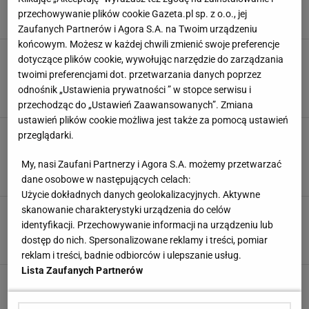
przechowywanie plików cookie Gazeta.pl sp. z o.o., jej
11 PAŹDZIERNIKA 2018, 13:09
Sport.pl,
Zaufanych Partnerów i Agora S.A. na Twoim urządzeniu
końcowym. Możesz w każdej chwili zmienić swoje preferencje
MŚ Siatkówka 2018. Polska - Serbia.
dotyczące plików cookie, wywołując narzędzie do zarządzania
Transmisja w TV i internecie online. Gdzie
twoimi preferencjami dot. przetwarzania danych poprzez
obejrzeć mecz Polaków?
odnośnik „Ustawienia prywatności ” w stopce serwisu i
23 WRZEŚNIA 2018, 12:47
Sport.pl,
przechodząc do „Ustawień Zaawansowanych”. Zmiana
ustawień plików cookie możliwa jest także za pomocą ustawień
Meczyki Polska - Finlandia! Na żywo,
przeglądarki.
transmisja tv, stream online. Gdzie obejrzeć
mecz reprezentacji?
My, nasi Zaufani Partnerzy i Agora S.A. możemy przetwarzać
26 MARCA 2016, 17:00
topaz,
dane osobowe w następujących celach:
Użycie dokładnych danych geolokalizacyjnych. Aktywne
skanowanie charakterystyki urządzenia do celów
POLSKA vs FINLANDIA [transmisja w tv,
internecie] ZA DARMO
identyfikacji. Przechowywanie informacji na urządzeniu lub
dostęp do nich. Spersonalizowane reklamy i treści, pomiar
26 MARCA 2016, 11:28
korz,
reklam i treści, badnie odbiorców i ulepszanie usług.
Lista Zaufanych Partnerów
Polska - Finlandia Transmisja na żywo, Poland
- Finland FREE STREAM ONLINE