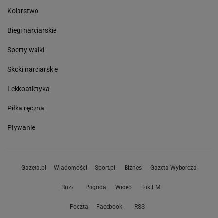
Kolarstwo
Biegi narciarskie
Sporty walki
Skoki narciarskie
Lekkoatletyka
Piłka ręczna
Pływanie
Gazeta.pl
Wiadomości
Sport.pl
Biznes
Gazeta Wyborcza
Buzz
Pogoda
Wideo
Tok.FM
Poczta
Facebook
RSS