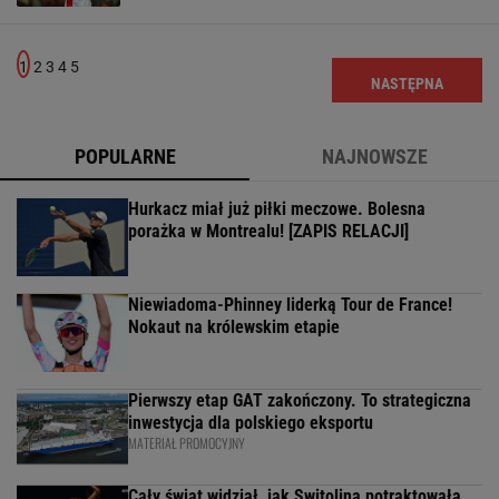
1
2
3
4
5
NASTĘPNA
POPULARNE
NAJNOWSZE
Hurkacz miał już piłki meczowe. Bolesna
porażka w Montrealu! [ZAPIS RELACJI]
Niewiadoma-Phinney liderką Tour de France!
Nokaut na królewskim etapie
Pierwszy etap GAT zakończony. To strategiczna
inwestycja dla polskiego eksportu
MATERIAŁ PROMOCYJNY
Cały świat widział, jak Switolina potraktowała