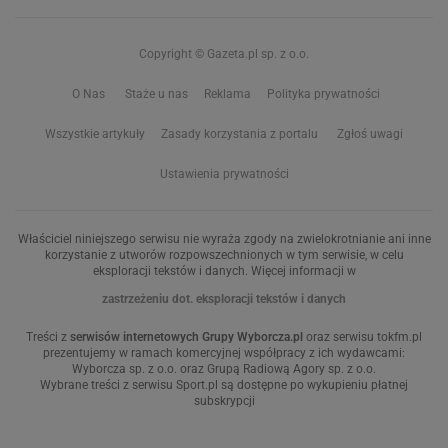
Copyright © Gazeta.pl sp. z o.o.
O Nas
Staże u nas
Reklama
Polityka prywatności
Wszystkie artykuły
Zasady korzystania z portalu
Zgłoś uwagi
Ustawienia prywatności
Właściciel niniejszego serwisu nie wyraża zgody na zwielokrotnianie ani inne
korzystanie z utworów rozpowszechnionych w tym serwisie, w celu
eksploracji tekstów i danych. Więcej informacji w
zastrzeżeniu dot. eksploracji tekstów i danych
Treści z
serwisów internetowych Grupy Wyborcza.pl
oraz serwisu tokfm.pl
prezentujemy w ramach komercyjnej współpracy z ich wydawcami:
Wyborcza sp. z o.o. oraz Grupą Radiową Agory sp. z o.o.
Wybrane treści z serwisu Sport.pl są dostępne po wykupieniu płatnej
subskrypcji