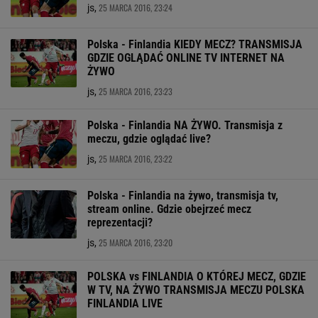
25 MARCA 2016, 23:24
js,
Polska - Finlandia KIEDY MECZ? TRANSMISJA
GDZIE OGLĄDAĆ ONLINE TV INTERNET NA
ŻYWO
25 MARCA 2016, 23:23
js,
Polska - Finlandia NA ŻYWO. Transmisja z
meczu, gdzie oglądać live?
25 MARCA 2016, 23:22
js,
Polska - Finlandia na żywo, transmisja tv,
stream online. Gdzie obejrzeć mecz
reprezentacji?
25 MARCA 2016, 23:20
js,
POLSKA vs FINLANDIA O KTÓREJ MECZ, GDZIE
W TV, NA ŻYWO TRANSMISJA MECZU POLSKA
FINLANDIA LIVE