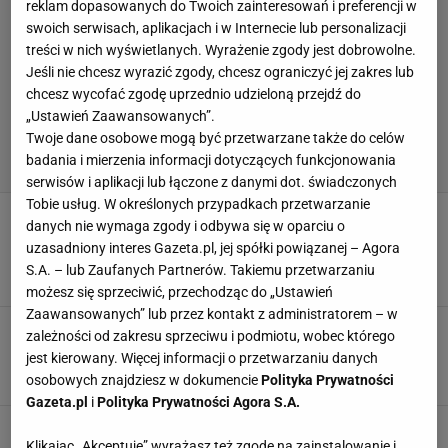
reklam dopasowanych do Twoich zainteresowań i preferencji w
swoich serwisach, aplikacjach i w Internecie lub personalizacji
treści w nich wyświetlanych. Wyrażenie zgody jest dobrowolne.
Jeśli nie chcesz wyrazić zgody, chcesz ograniczyć jej zakres lub
chcesz wycofać zgodę uprzednio udzieloną przejdź do
„Ustawień Zaawansowanych”.
Twoje dane osobowe mogą być przetwarzane także do celów
badania i mierzenia informacji dotyczących funkcjonowania
serwisów i aplikacji lub łączone z danymi dot. świadczonych
Tobie usług. W określonych przypadkach przetwarzanie
Tysiące dyskwalifikacji w szachach!
danych nie wymaga zgody i odbywa się w oparciu o
"Nastolatkowie grają na poziomie mistrza
uzasadniony interes Gazeta.pl, jej spółki powiązanej – Agora
świata, Magnusa Carlsena"
S.A. – lub Zaufanych Partnerów. Takiemu przetwarzaniu
17 PAŹDZIERNIKA 2020, 12:07
JB,
możesz się sprzeciwić, przechodząc do „Ustawień
Zaawansowanych” lub przez kontakt z administratorem – w
FAME MMA 2 online. Transmisja z nietypowej
zależności od zakresu sprzeciwu i podmiotu, wobec którego
gali [Stream Internetowy]
jest kierowany. Więcej informacji o przetwarzaniu danych
13 PAŹDZIERNIKA 2018, 13:24
Sport.pl,
osobowych znajdziesz w dokumencie
Polityka Prywatności
Gazeta.pl
i
Polityka Prywatności Agora S.A.
Polska - Portugalia. Transmisja TV, online w
internecie. Gdzie obejrzeć mecz Ligi Narodów?
Klikając „Akceptuję” wyrażasz też zgodę na zainstalowanie i