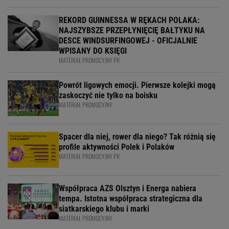
REKORD GUINNESSA W RĘKACH POLAKA:
NAJSZYBSZE PRZEPŁYNIĘCIĘ BAŁTYKU NA
DESCE WINDSURFINGOWEJ - OFICJALNIE
WPISANY DO KSIĘGI
MATERIAŁ PROMOCYJNY PR
Powrót ligowych emocji. Pierwsze kolejki mogą
zaskoczyć nie tylko na boisku
MATERIAŁ PROMOCYJNY
Spacer dla niej, rower dla niego? Tak różnią się
profile aktywności Polek i Polaków
MATERIAŁ PROMOCYJNY PR
Współpraca AZS Olsztyn i Energa nabiera
tempa. Istotna współpraca strategiczna dla
siatkarskiego klubu i marki
MATERIAŁ PROMOCYJNY