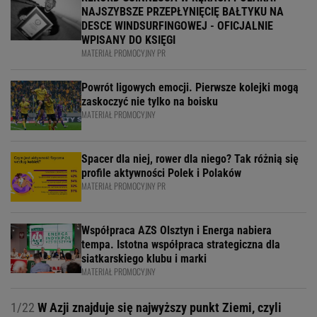
NAJSZYBSZE PRZEPŁYNIĘCIĘ BAŁTYKU NA
DESCE WINDSURFINGOWEJ - OFICJALNIE
WPISANY DO KSIĘGI
MATERIAŁ PROMOCYJNY PR
Powrót ligowych emocji. Pierwsze kolejki mogą
zaskoczyć nie tylko na boisku
MATERIAŁ PROMOCYJNY
Spacer dla niej, rower dla niego? Tak różnią się
profile aktywności Polek i Polaków
MATERIAŁ PROMOCYJNY PR
Współpraca AZS Olsztyn i Energa nabiera
tempa. Istotna współpraca strategiczna dla
siatkarskiego klubu i marki
MATERIAŁ PROMOCYJNY
1/22
W Azji znajduje się najwyższy punkt Ziemi, czyli