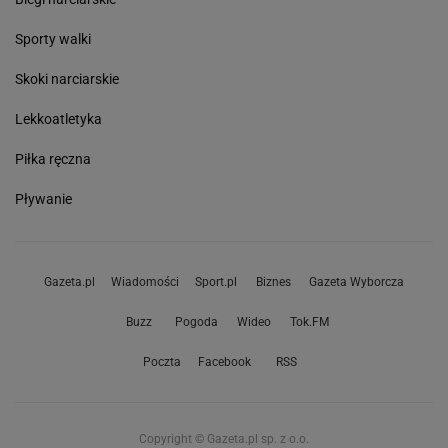
Sporty walki
Skoki narciarskie
Lekkoatletyka
Piłka ręczna
Pływanie
Gazeta.pl
Wiadomości
Sport.pl
Biznes
Gazeta Wyborcza
Buzz
Pogoda
Wideo
Tok.FM
Poczta
Facebook
RSS
Copyright © Gazeta.pl sp. z o.o.