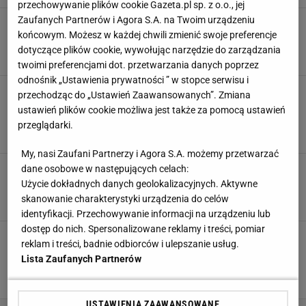
przechowywanie plików cookie Gazeta.pl sp. z o.o., jej
Zaufanych Partnerów i Agora S.A. na Twoim urządzeniu
Nie żyje Ivan Patzaichin, czterokrotny mistrz
końcowym. Możesz w każdej chwili zmienić swoje preferencje
olimpijski
dotyczące plików cookie, wywołując narzędzie do zarządzania
5 WRZEŚNIA 2021, 22:19
Patryk Fabisiak,
twoimi preferencjami dot. przetwarzania danych poprzez
odnośnik „Ustawienia prywatności ” w stopce serwisu i
Skandal tuż przed IO w Tokio. Reżyser
przechodząc do „Ustawień Zaawansowanych”. Zmiana
ceremonii otwarcia wyrzucony. Wstrząsające
ustawień plików cookie możliwa jest także za pomocą ustawień
nagranie z lat 90.
przeglądarki.
22 LIPCA 2021, 09:48
Sebastian Kowalski,
My, nasi Zaufani Partnerzy i Agora S.A. możemy przetwarzać
Zaginiony w Tokio sztangista został
dane osobowe w następujących celach:
odnaleziony. Wpadł na dworcu kolejowym
Użycie dokładnych danych geolokalizacyjnych. Aktywne
skanowanie charakterystyki urządzenia do celów
20 LIPCA 2021, 16:47
Cezary Kawecki,
identyfikacji. Przechowywanie informacji na urządzeniu lub
dostęp do nich. Spersonalizowane reklamy i treści, pomiar
Koszykówka 3x3. Reprezentacja Polski zaczyna
reklam i treści, badnie odbiorców i ulepszanie usług.
walkę o awans na igrzyska. Gdzie i kiedy
Lista Zaufanych Partnerów
oglądać mecze?
26 MAJA 2021, 13:40
Cezary Kawecki,
USTAWIENIA ZAAWANSOWANE