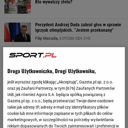
Kto wywalczy złoto?
Prezydent Andrzej Duda zabrał głos w sprawie
igrzysk olimpijskich. "Jestem przekonany"
8 STYCZNIA 2024, 21:42
Filip Macuda,
Droga Użytkowniczko, Drogi Użytkowniku,
jeśli wyrazisz zgodę klikając „Akceptuję”, Gazeta.pl sp. z o.o.
oraz jej Zaufani Partnerzy, w tym [
676
] Zaufanych Partnerów
IAB, jak również Agora S.A. będąca spółką powiązaną z
Gazeta.pl sp. z o.o., będą przetwarzać Twoje dane osobowe
takie jak adresy IP, adresy e-mail czy identyfikatory plików
cookie lub inne informacje zapisane w tych plikach do celów
marketingowych, w szczególności na potrzeby wyświetlania
reklam dopasowanych do Twoich zainteresowań i preferencji w