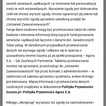
swoich serwisach, aplikacjach i w Internecie lub personalizacji
treści w nich wyświetlanych. Wyrażenie zgody jest dobrowolne.
Jeśli nie chcesz wyrazić zgody, chcesz ograniczyć jej zakres lub
chcesz wycofać zgodę uprzednio udzieloną przejdź do
„Ustawień Zaawansowanych”.
Twoje dane osobowe mogą być przetwarzane także do celów
badania i mierzenia informacji dotyczących funkcjonowania
serwisów i aplikacji lub łączone z danymi dot. świadczonych
Ile waży dysk olimpijski? Stworzył go niemiecki
Tobie usług. W określonych przypadkach przetwarzanie
nauczyciel gimnastyki
danych nie wymaga zgody i odbywa się w oparciu o
13 WRZEŚNIA 2022, 07:11
Kamil Michaluk,
uzasadniony interes Gazeta.pl, jej spółki powiązanej – Agora
S.A. – lub Zaufanych Partnerów. Takiemu przetwarzaniu
możesz się sprzeciwić, przechodząc do „Ustawień
Ile waży młot do rzucania? Zawodnicy nie mają
Zaawansowanych” lub przez kontakt z administratorem – w
lekko!
zależności od zakresu sprzeciwu i podmiotu, wobec którego
8 WRZEŚNIA 2022, 07:38
Kamil Michaluk,
jest kierowany. Więcej informacji o przetwarzaniu danych
osobowych znajdziesz w dokumencie
Polityka Prywatności
Ukraina zdobyła złoty medal, a szef FIDE...
Gazeta.pl
i
Polityka Prywatności Agora S.A.
Hańba, kompromitacja. "Bandyta"
11 SIERPNIA 2022, 14:12
Karol Górka,
Klikając „Akceptuję” wyrażasz też zgodę na zainstalowanie i