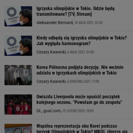
Igrzyska olimpijskie w Tokio. Gdzie będą
transmitowane? [TV, Stream]
14 MAJA 2021, 01:30
Aleksander Bernard,
Kiedy odbędą się igrzyska olimpijskie w Tokio?
Jak wygląda harmonogram?
6 MAJA 2021, 01:00
Cezary Kawecki,
Korea Północna podjęła decyzję. Nie weźmie
udziału w igrzyskach olimpijskich w Tokio
6 KWIETNIA 2021, 11:09
Cezary Kawecki,
Gwiazda Liverpoolu może opuścić początek
kolejnego sezonu. "Powołam go do zespołu"
12 LUTEGO 2020, 19:50
DL, goal.com,
Wspólna reprezentacja obu Korei podczas
Igrzysk Olimpijskich w Tokio? MKOL zbierze się