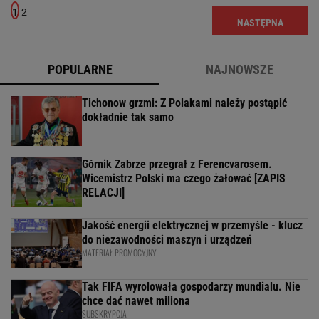
1
2
NASTĘPNA
POPULARNE
NAJNOWSZE
Tichonow grzmi: Z Polakami należy postąpić
dokładnie tak samo
Górnik Zabrze przegrał z Ferencvarosem.
Wicemistrz Polski ma czego żałować [ZAPIS
RELACJI]
Jakość energii elektrycznej w przemyśle - klucz
do niezawodności maszyn i urządzeń
MATERIAŁ PROMOCYJNY
Tak FIFA wyrolowała gospodarzy mundialu. Nie
chce dać nawet miliona
SUBSKRYPCJA