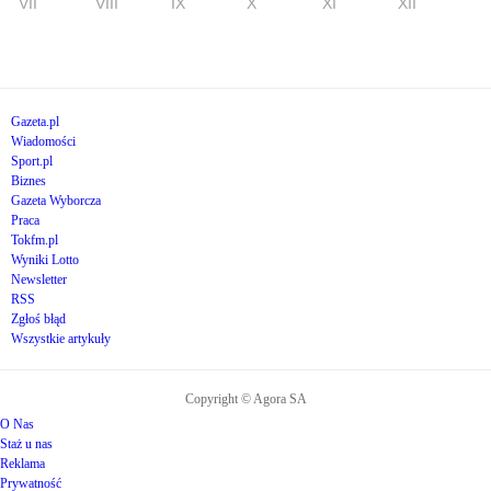
VII
VIII
IX
X
XI
XII
Gazeta.pl
Wiadomości
Sport.pl
Biznes
Gazeta Wyborcza
Praca
Tokfm.pl
Wyniki Lotto
Newsletter
RSS
Zgłoś błąd
Wszystkie artykuły
Copyright © Agora SA
O Nas
Staż u nas
Reklama
Prywatność