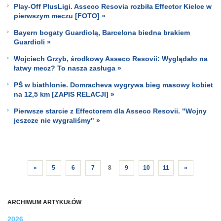
Play-Off PlusLigi. Asseco Resovia rozbiła Effector Kielce w
pierwszym meczu [FOTO] »
Bayern bogaty Guardiolą, Barcelona biedna brakiem
Guardioli »
Wojciech Grzyb, środkowy Asseco Resovii: Wyglądało na
łatwy mecz? To nasza zasługa »
PŚ w biathlonie. Domracheva wygrywa bieg masowy kobiet
na 12,5 km [ZAPIS RELACJI] »
Pierwsze starcie z Effectorem dla Asseco Resovii. "Wojny
jeszcze nie wygraliśmy" »
«
5
6
7
8
9
10
11
»
ARCHIWUM ARTYKUŁÓW
2026