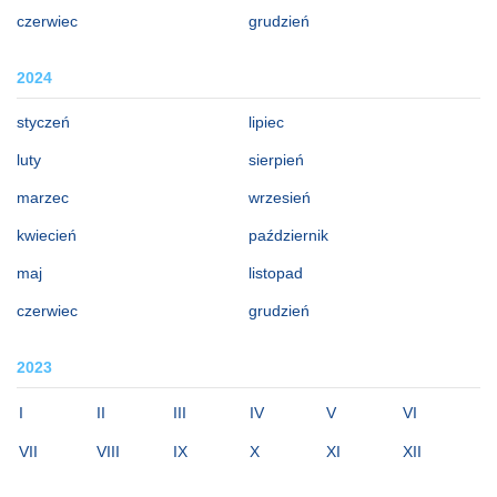
czerwiec
grudzień
2024
styczeń
lipiec
luty
sierpień
marzec
wrzesień
kwiecień
październik
maj
listopad
czerwiec
grudzień
2023
I
II
III
IV
V
VI
VII
VIII
IX
X
XI
XII