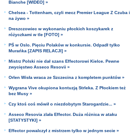
Bianche [WIDEO] »
Chelsea - Tottenham, czyli mecz Premier League Z Czuba i
na żywo »
Dreszczowiec w wykonaniu płockich koszykarek z
różyczkami w tle [FOTO] »
PŚ w Oslo. Pięciu Polaków w konkursie. Odpadł tylko
Murańka [ZAPIS RELACJI] »
Mistrz Polski nie dał szans Effectorowi Kielce. Pewne
zwycięstwo Asseco Resovii »
Orlen Wisła wraca ze Szczecina z kompletem punktów »
Wygrana Vive okupiona kontuzją Strleka. Z Płockiem też
bez Musy »
Czy ktoś coś mówił o niezdobytym Starogardzie... »
Asseco Resovia zlała Effector. Duża różnica w ataku
[STATYSTYKI] »
Effector powalczył z mistrzem tylko w jednym secie »