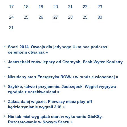
17
18
19
20
21
22
23
24
25
26
27
28
29
30
31
Soczi 2014. Owacja dla jedynego Ukraińca podczas
ceremonii otwarcia »
Jastrzębski znów lepszy od Czarnych. Pech Wytze Kooistry
»
Nieudany start Energetyka ROW-u w rundzie wiosennej »
Szybko, łatwo i przyjemnie. Jastrzębski Węgiel wygrywa
zgodnie z oczekiwaniami »
Zaksa dalej w gazie. Pierwszy mecz play-off
kędzierzynianie wygrali 3:0! »
Nie tak miał wyglądać start w wykonaniu GieKSy.
Rozczarowanie w Nowym Sączu »