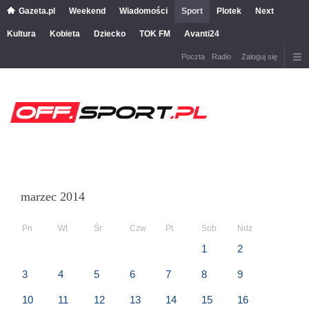
Gazeta.pl
Weekend
Wiadomości
Sport
Plotek
Next
Kultura
Kobieta
Dziecko
TOK FM
Avanti24
Poczta
Radio
Zaloguj się
marzec 2014
Pn
Wt
Śr
Czw
Pt
Sob
Ndz
1
2
3
4
5
6
7
8
9
10
11
12
13
14
15
16