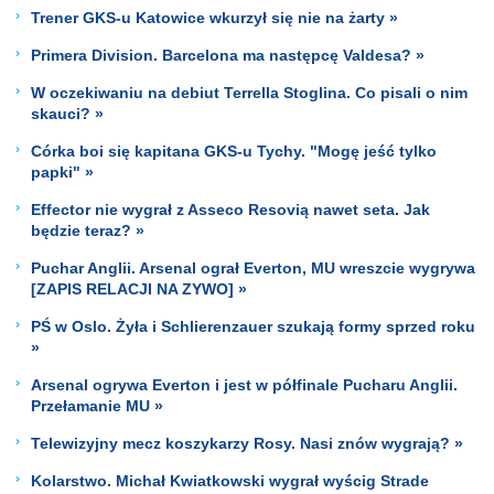
Trener GKS-u Katowice wkurzył się nie na żarty »
Primera Division. Barcelona ma następcę Valdesa? »
W oczekiwaniu na debiut Terrella Stoglina. Co pisali o nim
skauci? »
Córka boi się kapitana GKS-u Tychy. "Mogę jeść tylko
papki" »
Effector nie wygrał z Asseco Resovią nawet seta. Jak
będzie teraz? »
Puchar Anglii. Arsenal ograł Everton, MU wreszcie wygrywa
[ZAPIS RELACJI NA ZYWO] »
PŚ w Oslo. Żyła i Schlierenzauer szukają formy sprzed roku
»
Arsenal ogrywa Everton i jest w półfinale Pucharu Anglii.
Przełamanie MU »
Telewizyjny mecz koszykarzy Rosy. Nasi znów wygrają? »
Kolarstwo. Michał Kwiatkowski wygrał wyścig Strade