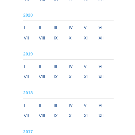
2020
I
II
III
IV
V
VI
VII
VIII
IX
X
XI
XII
2019
I
II
III
IV
V
VI
VII
VIII
IX
X
XI
XII
2018
I
II
III
IV
V
VI
VII
VIII
IX
X
XI
XII
2017