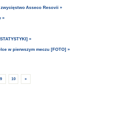
e zwycięstwo Asseco Resovii »
w »
 [STATYSTYKI] »
Kielce w pierwszym meczu [FOTO] »
9
10
»