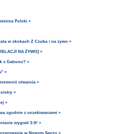
istrza Polski »
ata w skokach Z Czuba i na żywo »
S RELACJI NA ŻYWO] »
ik z Gabonu? »
a" »
eremonii otwarcia »
oistry »
ej »
ywa zgodnie z oczekiwaniami »
nianie wygrali 3:0! »
ozczarowanie w Nowym Sączu »