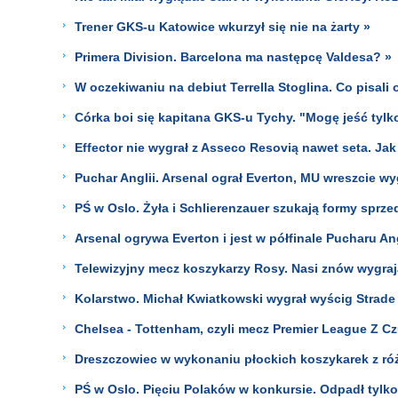
Trener GKS-u Katowice wkurzył się nie na żarty »
Primera Division. Barcelona ma następcę Valdesa? »
W oczekiwaniu na debiut Terrella Stoglina. Co pisali 
Córka boi się kapitana GKS-u Tychy. "Mogę jeść tylk
Effector nie wygrał z Asseco Resovią nawet seta. Jak
Puchar Anglii. Arsenal ograł Everton, MU wreszcie 
PŚ w Oslo. Żyła i Schlierenzauer szukają formy sprze
Arsenal ogrywa Everton i jest w półfinale Pucharu An
Telewizyjny mecz koszykarzy Rosy. Nasi znów wygraj
Kolarstwo. Michał Kwiatkowski wygrał wyścig Strade
Chelsea - Tottenham, czyli mecz Premier League Z Cz
Dreszczowiec w wykonaniu płockich koszykarek z róż
PŚ w Oslo. Pięciu Polaków w konkursie. Odpadł tylk