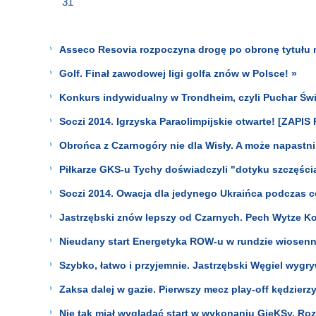
31
Asseco Resovia rozpoczyna drogę po obronę tytułu m
Golf. Finał zawodowej ligi golfa znów w Polsce! »
Konkurs indywidualny w Trondheim, czyli Puchar Świ
Soczi 2014. Igrzyska Paraolimpijskie otwarte! [ZAPI
Obrońca z Czarnogóry nie dla Wisły. A może napastn
Piłkarze GKS-u Tychy doświadczyli "dotyku szczęści
Soczi 2014. Owacja dla jedynego Ukraińca podczas c
Jastrzębski znów lepszy od Czarnych. Pech Wytze Ko
Nieudany start Energetyka ROW-u w rundzie wiosenn
Szybko, łatwo i przyjemnie. Jastrzębski Węgiel wygr
Zaksa dalej w gazie. Pierwszy mecz play-off kędzierzy
Nie tak miał wyglądać start w wykonaniu GieKSy. R