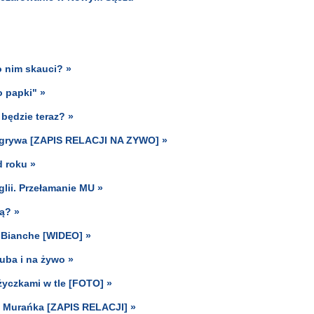
o nim skauci? »
o papki" »
 będzie teraz? »
wygrywa [ZAPIS RELACJI NA ZYWO] »
d roku »
glii. Przełamanie MU »
ą? »
 Bianche [WIDEO] »
uba i na żywo »
yczkami w tle [FOTO] »
o Murańka [ZAPIS RELACJI] »