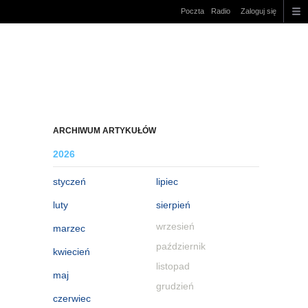
Poczta
Radio
Zaloguj się
ARCHIWUM ARTYKUŁÓW
2026
styczeń
lipiec
luty
sierpień
wrzesień
marzec
październik
kwiecień
listopad
maj
grudzień
czerwiec