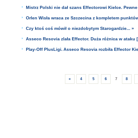
Mistrz Polski nie dał szans Effectorowi Kielce. Pewn
Orlen Wisła wraca ze Szczecina z kompletem punktó
Czy ktoś coś mówił o niezdobytym Starogardzie... »
Asseco Resovia zlała Effector. Duża różnica w ataku
Play-Off PlusLigi. Asseco Resovia rozbiła Effector 
«
4
5
6
7
8