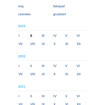
maj
listopad
czerwiec
grudzień
2023
I
II
III
IV
V
VI
VII
VIII
IX
X
XI
XII
2022
I
II
III
IV
V
VI
VII
VIII
IX
X
XI
XII
2021
I
II
III
IV
V
VI
VII
VIII
IX
X
XI
XII