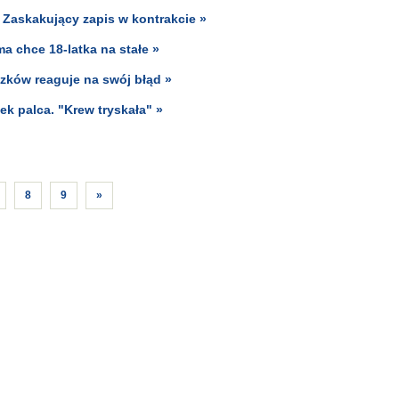
Zaskakujący zapis w kontrakcie »
ma chce 18-latka na stałe »
czków reaguje na swój błąd »
k palca. "Krew tryskała" »
8
9
»