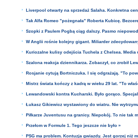
Liverpool otwarty na sprzedaż Salaha. Konkretna cen
Tak Alfa Romeo "pożegnała" Roberta Kubicę. Bezcere
Szopki z Paulem Pogbą ciąg dalszy. Pasmo niepowod
W Anglii rośnie kolejny gigant. Miliarder zdecydowany
Kuriozalne kulisy odejścia Tuchela z Chelsea. Media
Szalona reakcja dziennikarza. Zobaczył, co zrobił L
Rosjanie cytują Bortniczuka. I się odgrażają. "To po
Mistrz świata kończy z kadrą w wieku 29 lat. "To wł
Lewandowski kontra Kucharski. Było gorąco. Specjal
Łukasz Gikiewicz wystawiony do wiatru. Nie wytrzy
Piłkarze Juventusu na granicy. Niepokój. To nie tak m
Przełom w Formule 1. Tego jeszcze nie było »
PSG ma problem. Kontuzja gwiazdy. Jest gorzej niż my