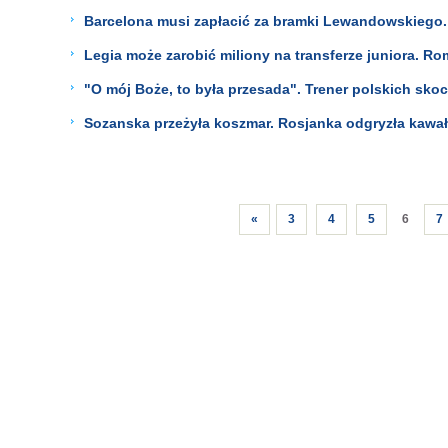
Barcelona musi zapłacić za bramki Lewandowskiego. 
Legia może zarobić miliony na transferze juniora. Ro
"O mój Boże, to była przesada". Trener polskich sko
Sozanska przeżyła koszmar. Rosjanka odgryzła kawałe
«
3
4
5
6
7