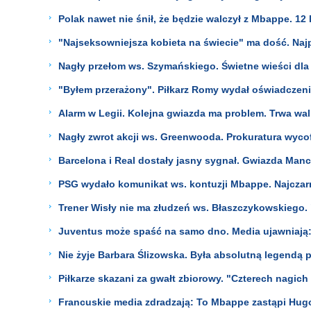
Polak nawet nie śnił, że będzie walczył z Mbappe. 12 l
"Najseksowniejsza kobieta na świecie" ma dość. Najp
Nagły przełom ws. Szymańskiego. Świetne wieści dla 
"Byłem przerażony". Piłkarz Romy wydał oświadczenie.
Alarm w Legii. Kolejna gwiazda ma problem. Trwa wal
Nagły zwrot akcji ws. Greenwooda. Prokuratura wycof
Barcelona i Real dostały jasny sygnał. Gwiazda Manch
PSG wydało komunikat ws. kontuzji Mbappe. Najczarn
Trener Wisły nie ma złudzeń ws. Błaszczykowskiego. 
Juventus może spaść na samo dno. Media ujawniają:
Nie żyje Barbara Ślizowska. Była absolutną legendą p
Piłkarze skazani za gwałt zbiorowy. "Czterech nagich
Francuskie media zdradzają: To Mbappe zastąpi Hugo 