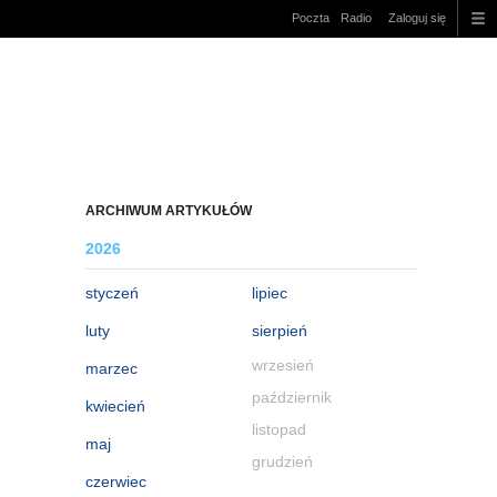
Poczta
Radio
Zaloguj się
ARCHIWUM ARTYKUŁÓW
2026
styczeń
lipiec
luty
sierpień
wrzesień
marzec
październik
kwiecień
listopad
maj
grudzień
czerwiec