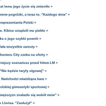
at temu jego życie się zmieniło »
ierw pogróżki, a teraz to. "Każdego dnia" »
reprezentanta Polski »
 Kibice urządzili mu piekło »
ka o jego szybki powrót »
ała wszystkie zarzuty »
esteru City czeka na oferty »
iejszy scenariusz przed hitem LM »
"Nie będzie taryfy ulgowej" »
 Nadchodzi miażdżąca kara »
olskiej gimnastyki sportowej »
 mężczyzn znalazło się wokół mnie" »
Llorisa. "Zasłużył" »