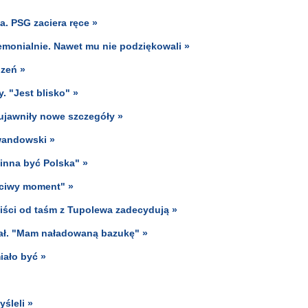
a. PSG zaciera ręce »
monialnie. Nawet mu nie podziękowali »
zeń »
. "Jest blisko" »
 ujawniły nowe szczegóły »
ewandowski »
winna być Polska" »
aściwy moment" »
iści od taśm z Tupolewa zadecydują »
mał. "Mam naładowaną bazukę" »
iało być »
śleli »