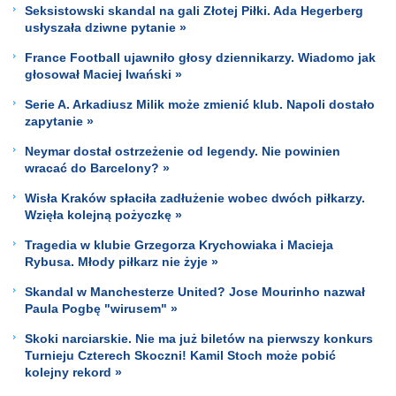
Seksistowski skandal na gali Złotej Piłki. Ada Hegerberg
usłyszała dziwne pytanie »
France Football ujawniło głosy dziennikarzy. Wiadomo jak
głosował Maciej Iwański »
Serie A. Arkadiusz Milik może zmienić klub. Napoli dostało
zapytanie »
Neymar dostał ostrzeżenie od legendy. Nie powinien
wracać do Barcelony? »
Wisła Kraków spłaciła zadłużenie wobec dwóch piłkarzy.
Wzięła kolejną pożyczkę »
Tragedia w klubie Grzegorza Krychowiaka i Macieja
Rybusa. Młody piłkarz nie żyje »
Skandal w Manchesterze United? Jose Mourinho nazwał
Paula Pogbę "wirusem" »
Skoki narciarskie. Nie ma już biletów na pierwszy konkurs
Turnieju Czterech Skoczni! Kamil Stoch może pobić
kolejny rekord »