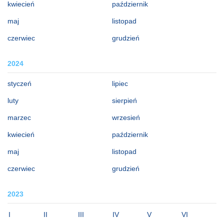
kwiecień
październik
maj
listopad
czerwiec
grudzień
2024
styczeń
lipiec
luty
sierpień
marzec
wrzesień
kwiecień
październik
maj
listopad
czerwiec
grudzień
2023
I
II
III
IV
V
VI