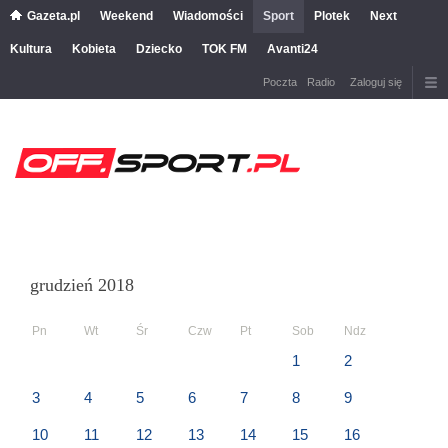
Gazeta.pl
Weekend
Wiadomości
Sport
Plotek
Next
Kultura
Kobieta
Dziecko
TOK FM
Avanti24
Poczta
Radio
Zaloguj się
grudzień 2018
Pn
Wt
Śr
Czw
Pt
Sob
Ndz
1
2
3
4
5
6
7
8
9
10
11
12
13
14
15
16