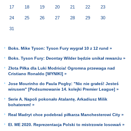
17
18
19
20
21
22
23
24
25
26
27
28
29
30
31
Boks. Mike Tyson: Tyson Fury wygrał 10 z 12 rund »
Boks. Tyson Fury: Deontay Wilder będzie unikał rewanżu »
Złota Piłka dla Luki Modricia! Ogromna przewaga nad
Cristiano Ronaldo [WYNIKI] »
Jose Mourinho do Paula Pogby: "Nic nie grałeś! Jesteś
wirusem" [Podsumowanie 14. kolejki Premier League] »
Serie A. Napoli pokonało Atalantę. Arkadiusz Milik
bohaterem! »
Real Madryt chce podebrać piłkarza Manchesterowi City »
El. ME 2020. Reprezentacja Polski to mistrzowie losowań »