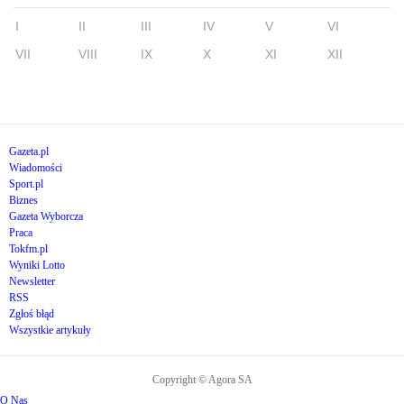
I
II
III
IV
V
VI
VII
VIII
IX
X
XI
XII
Gazeta.pl
Wiadomości
Sport.pl
Biznes
Gazeta Wyborcza
Praca
Tokfm.pl
Wyniki Lotto
Newsletter
RSS
Zgłoś błąd
Wszystkie artykuły
Copyright © Agora SA
O Nas