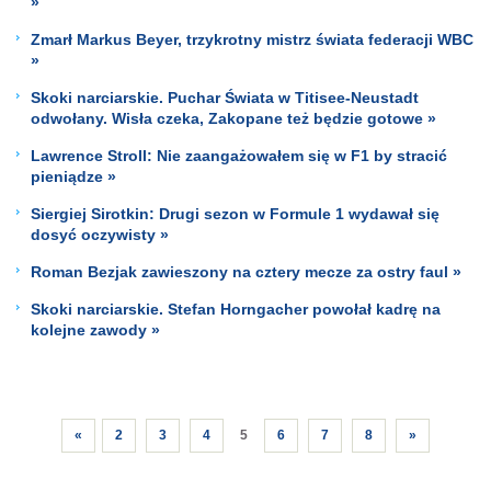
»
Zmarł Markus Beyer, trzykrotny mistrz świata federacji WBC
»
Skoki narciarskie. Puchar Świata w Titisee-Neustadt
odwołany. Wisła czeka, Zakopane też będzie gotowe »
Lawrence Stroll: Nie zaangażowałem się w F1 by stracić
pieniądze »
Siergiej Sirotkin: Drugi sezon w Formule 1 wydawał się
dosyć oczywisty »
Roman Bezjak zawieszony na cztery mecze za ostry faul »
Skoki narciarskie. Stefan Horngacher powołał kadrę na
kolejne zawody »
«
2
3
4
5
6
7
8
»