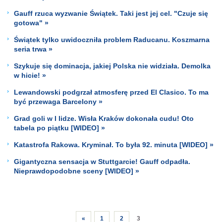
Gauff rzuca wyzwanie Świątek. Taki jest jej cel. "Czuje się
gotowa" »
Świątek tylko uwidoczniła problem Raducanu. Koszmarna
seria trwa »
Szykuje się dominacja, jakiej Polska nie widziała. Demolka
w hicie! »
Lewandowski podgrzał atmosferę przed El Clasico. To ma
być przewaga Barcelony »
Grad goli w I lidze. Wisła Kraków dokonała cudu! Oto
tabela po piątku [WIDEO] »
Katastrofa Rakowa. Kryminał. To była 92. minuta [WIDEO] »
Gigantyczna sensacja w Stuttgarcie! Gauff odpadła.
Nieprawdopodobne sceny [WIDEO] »
«
1
2
3