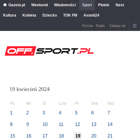
Gazeta.pl
Weekend
Wiadomości
Sport
Plotek
Next
Kultura
Kobieta
Dziecko
TOK FM
Avanti24
Poczta
Radio
Zaloguj się
19 kwiecień 2024
Pn
Wt
Śr
Czw
Pt
Sob
Ndz
1
2
3
4
5
6
7
8
9
10
11
12
13
14
15
16
17
18
19
20
21