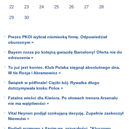
22
23
24
25
26
27
28
29
30
Prezes PKOl wybrał niemiecką firmę. Odpowiedział
oburzonym »
Bayern rusza po kolejną gwiazdę Barcelony! Oferta nie do
odrzucenia »
To już jest koniec. Klub Polaka sięgnął absolutnego dna.
W tle Rosja i Abramowicz »
Świątek w półfinale! Ciężki bój. Rywalka długo
dotrzymywała kroku Polce »
Fatalne wieści dla Kiwiora. Po słowach trenera Arsenalu
nie ma wątpliwości »
Vital Heynen podjął szokującą decyzję. Zupełnie zaskoczył
Niemców »
Podjęli rozmowy z Xavim ws. przyszłości. "Kluczowy