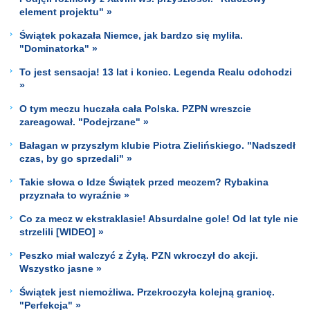
element projektu" »
Świątek pokazała Niemce, jak bardzo się myliła.
"Dominatorka" »
To jest sensacja! 13 lat i koniec. Legenda Realu odchodzi
»
O tym meczu huczała cała Polska. PZPN wreszcie
zareagował. "Podejrzane" »
Bałagan w przyszłym klubie Piotra Zielińskiego. "Nadszedł
czas, by go sprzedali" »
Takie słowa o Idze Świątek przed meczem? Rybakina
przyznała to wyraźnie »
Co za mecz w ekstraklasie! Absurdalne gole! Od lat tyle nie
strzelili [WIDEO] »
Peszko miał walczyć z Żyłą. PZN wkroczył do akcji.
Wszystko jasne »
Świątek jest niemożliwa. Przekroczyła kolejną granicę.
"Perfekcja" »