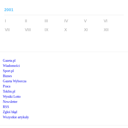
2001
I
II
III
IV
V
VI
VII
VIII
IX
X
XI
XII
Gazeta.pl
Wiadomości
Sport.pl
Biznes
Gazeta Wyborcza
Praca
Tokfm.pl
Wyniki Lotto
Newsletter
RSS
Zgłoś błąd
Wszystkie artykuły