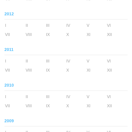
2012
I
II
III
IV
V
VI
VII
VIII
IX
X
XI
XII
2011
I
II
III
IV
V
VI
VII
VIII
IX
X
XI
XII
2010
I
II
III
IV
V
VI
VII
VIII
IX
X
XI
XII
2009