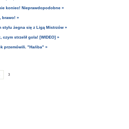
o nie koniec! Nieprawdopodobne »
o, brawo! »
stylu żegna się z Ligą Mistrzów »
 czym strzelił gola! [WIDEO] »
ek przemówili. "Hańba" »
2
3