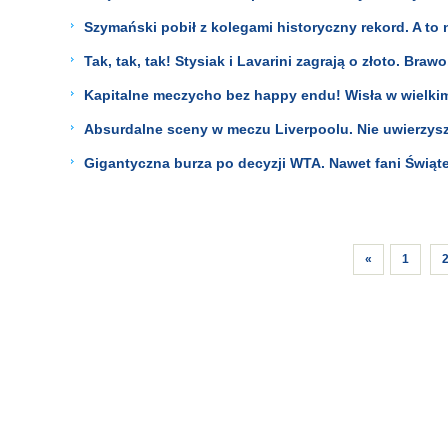
Szymański pobił z kolegami historyczny rekord. A t
Tak, tak, tak! Stysiak i Lavarini zagrają o złoto. Braw
Kapitalne meczycho bez happy endu! Wisła w wielkim 
Absurdalne sceny w meczu Liverpoolu. Nie uwierzysz,
Gigantyczna burza po decyzji WTA. Nawet fani Świąt
«
1