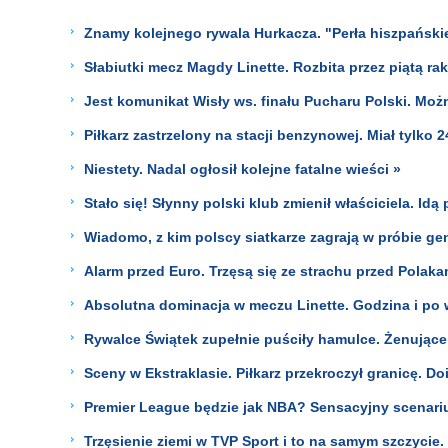
Znamy kolejnego rywala Hurkacza. "Perła hiszpański
Słabiutki mecz Magdy Linette. Rozbita przez piątą ra
Jest komunikat Wisły ws. finału Pucharu Polski. Moż
Piłkarz zastrzelony na stacji benzynowej. Miał tylko 24
Niestety. Nadal ogłosił kolejne fatalne wieści »
Stało się! Słynny polski klub zmienił właściciela. Idą
Wiadomo, z kim polscy siatkarze zagrają w próbie gene
Alarm przed Euro. Trzęsą się ze strachu przed Polakam
Absolutna dominacja w meczu Linette. Godzina i po 
Rywalce Świątek zupełnie puściły hamulce. Żenując
Sceny w Ekstraklasie. Piłkarz przekroczył granicę. Doi
Premier League będzie jak NBA? Sensacyjny scenariu
Trzęsienie ziemi w TVP Sport i to na samym szczycie.