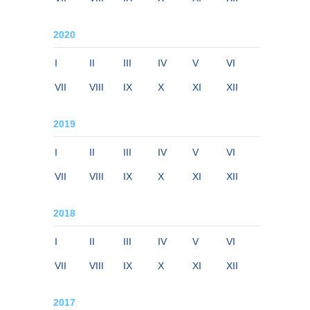
2020
I
II
III
IV
V
VI
VII
VIII
IX
X
XI
XII
2019
I
II
III
IV
V
VI
VII
VIII
IX
X
XI
XII
2018
I
II
III
IV
V
VI
VII
VIII
IX
X
XI
XII
2017