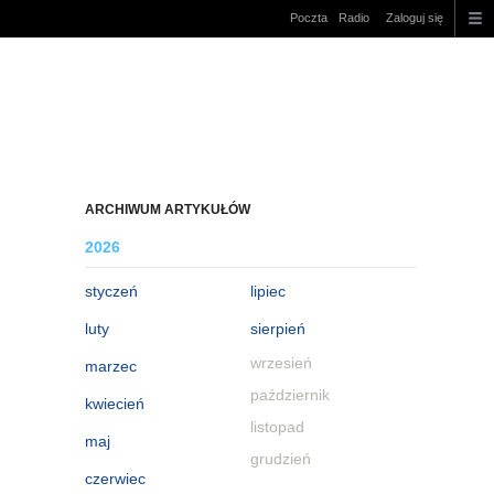
Poczta
Radio
Zaloguj się
ARCHIWUM ARTYKUŁÓW
2026
styczeń
lipiec
luty
sierpień
wrzesień
marzec
październik
kwiecień
listopad
maj
grudzień
czerwiec