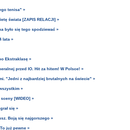
ego tenisa" »
kietę świata [ZAPIS RELACJI] »
na było się tego spodziewać »
 lata »
 po Ekstraklasę »
ralnej przed IO. Hit za hitem! W Polsce! »
i. "Jedni z najbardziej brutalnych na świecie" »
wszystkim »
e sceny [WIDEO] »
grał się »
sz. Boją się najgorszego »
 To już pewne »