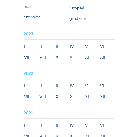
maj
listopad
czerwiec
grudzień
2023
I
II
III
IV
V
VI
VII
VIII
IX
X
XI
XII
2022
I
II
III
IV
V
VI
VII
VIII
IX
X
XI
XII
2021
I
II
III
IV
V
VI
VII
VIII
IX
X
XI
XII