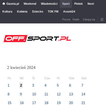
Gazeta.pl
Weekend
Wiadomości
Sport
Plotek
Next
Kultura
Kobieta
Dziecko
TOK FM
Avanti24
Poczta
Radio
Zaloguj się
2 kwiecień 2024
Pn
Wt
Śr
Czw
Pt
Sob
Ndz
1
2
3
4
5
6
7
8
9
10
11
12
13
14
15
16
17
18
19
20
21