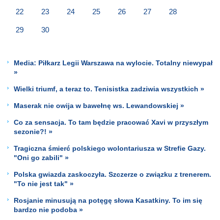
22
23
24
25
26
27
28
29
30
Media: Piłkarz Legii Warszawa na wylocie. Totalny niewypał
»
Wielki triumf, a teraz to. Tenisistka zadziwia wszystkich »
Maserak nie owija w bawełnę ws. Lewandowskiej »
Co za sensacja. To tam będzie pracować Xavi w przyszłym
sezonie?! »
Tragiczna śmierć polskiego wolontariusza w Strefie Gazy.
"Oni go zabili" »
Polska gwiazda zaskoczyła. Szczerze o związku z trenerem.
"To nie jest tak" »
Rosjanie minusują na potęgę słowa Kasatkiny. To im się
bardzo nie podoba »