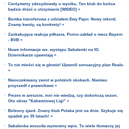
Centymetry zdecydowały o wyniku. Ten klub do końca
będzie drżeć o utrzymanie [WIDEO] »
Bomba transferowa z udziałem Ewy Pajor. Nowy rekord.
Znamy kwoty, są konkrety! »
Zaskakująca reakcja piłkarza. Porno-zakład o mecz Bayern
- BVB »
Nowe informacje ws. występu Sabalenki na IO.
Dziennikarze ujawniają »
To nie mieści się w głowie! Ujawnili sensacyjny plan Realu
»
Nieoczekiwany zwrot w polskich skokach. Niemiec
przyszedł z prawnikami »
Prezes w areszcie, inni nie wiedzą, czy dokończą sezon.
Oto obraz "Kabaretowej Ligi" »
Bolesny zjazd. Znany klub Polaka jest na dnie. Szykuje się
spadek po 35 latach! »
Sabalenka wrzuciła wymowny wpis. To wiele tłumaczy jej