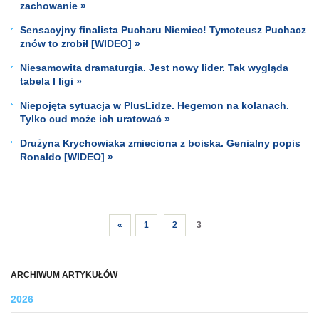
zachowanie »
Sensacyjny finalista Pucharu Niemiec! Tymoteusz Puchacz
znów to zrobił [WIDEO] »
Niesamowita dramaturgia. Jest nowy lider. Tak wygląda
tabela I ligi »
Niepojęta sytuacja w PlusLidze. Hegemon na kolanach.
Tylko cud może ich uratować »
Drużyna Krychowiaka zmieciona z boiska. Genialny popis
Ronaldo [WIDEO] »
«
1
2
3
ARCHIWUM ARTYKUŁÓW
2026