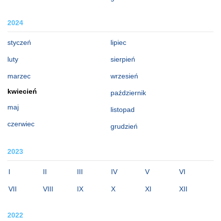
2024
styczeń
lipiec
luty
sierpień
marzec
wrzesień
kwiecień
październik
maj
listopad
czerwiec
grudzień
2023
I
II
III
IV
V
VI
VII
VIII
IX
X
XI
XII
2022