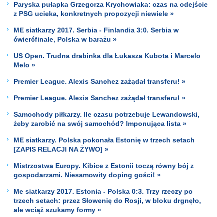
Paryska pułapka Grzegorza Krychowiaka: czas na odejście
z PSG ucieka, konkretnych propozycji niewiele »
ME siatkarzy 2017. Serbia - Finlandia 3:0. Serbia w
ćwierćfinale, Polska w barażu »
US Open. Trudna drabinka dla Łukasza Kubota i Marcelo
Melo »
Premier League. Alexis Sanchez zażądał transferu! »
Premier League. Alexis Sanchez zażądał transferu! »
Samochody piłkarzy. Ile czasu potrzebuje Lewandowski,
żeby zarobić na swój samochód? Imponująca lista »
ME siatkarzy. Polska pokonała Estonię w trzech setach
[ZAPIS RELACJI NA ŻYWO] »
Mistrzostwa Europy. Kibice z Estonii toczą równy bój z
gospodarzami. Niesamowity doping gości! »
Me siatkarzy 2017. Estonia - Polska 0:3. Trzy rzeczy po
trzech setach: przez Słowenię do Rosji, w bloku drgnęło,
ale wciąż szukamy formy »