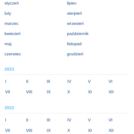
styczeń
lipiec
luty
sierpień
marzec
wrzesień
kwiecień
październik
maj
listopad
czerwiec
grudzień
2023
I
II
III
IV
V
VI
VII
VIII
IX
X
XI
XII
2022
I
II
III
IV
V
VI
VII
VIII
IX
X
XI
XII