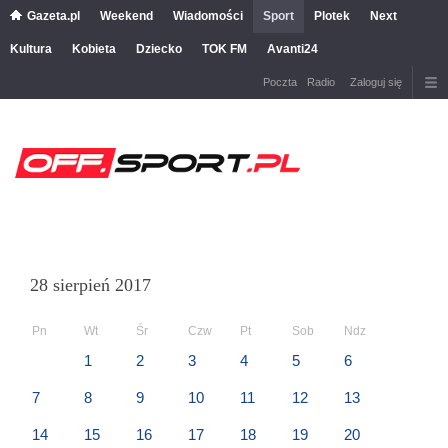
Gazeta.pl
Weekend
Wiadomości
Sport
Plotek
Next
Kultura
Kobieta
Dziecko
TOK FM
Avanti24
Poczta
Radio
Zaloguj się
28 sierpień 2017
Pn
Wt
Śr
Czw
Pt
Sob
Ndz
1
2
3
4
5
6
7
8
9
10
11
12
13
14
15
16
17
18
19
20