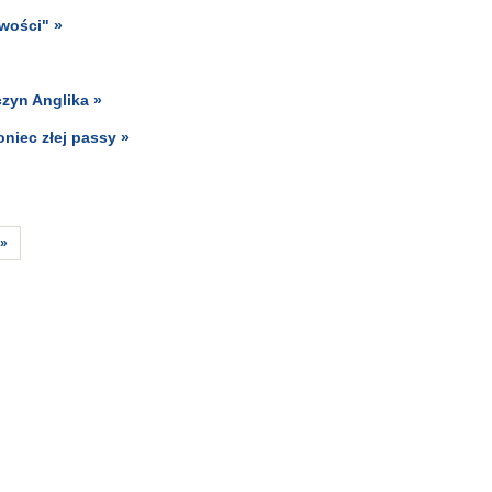
wości" »
zyn Anglika »
niec złej passy »
»