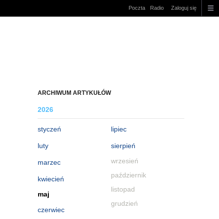
Poczta
Radio
Zaloguj się
ARCHIWUM ARTYKUŁÓW
2026
styczeń
lipiec
luty
sierpień
wrzesień
marzec
październik
kwiecień
listopad
maj
grudzień
czerwiec