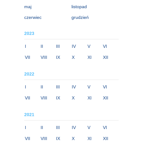
maj
listopad
czerwiec
grudzień
2023
I
II
III
IV
V
VI
VII
VIII
IX
X
XI
XII
2022
I
II
III
IV
V
VI
VII
VIII
IX
X
XI
XII
2021
I
II
III
IV
V
VI
VII
VIII
IX
X
XI
XII