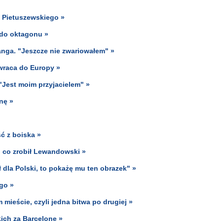
i Pietuszewskiego »
a do oktagonu »
anga. "Jeszcze nie zwariowałem" »
 wraca do Europy »
Jest moim przyjacielem" »
nę »
ć z boiska »
 co zrobił Lewandowski »
 dla Polski, to pokażę mu ten obrazek" »
go »
mieście, czyli jedna bitwa po drugiej »
kich za Barcelonę »