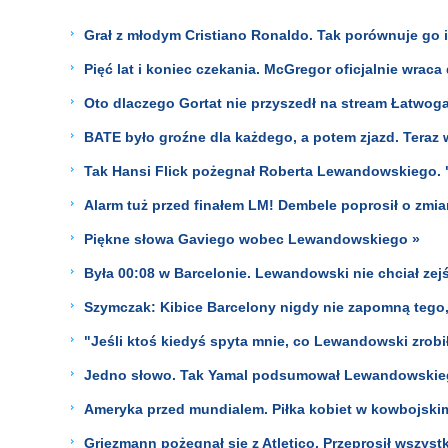
Grał z młodym Cristiano Ronaldo. Tak porównuje go 
Pięć lat i koniec czekania. McGregor oficjalnie wrac
Oto dlaczego Gortat nie przyszedł na stream Łatwog
BATE było groźne dla każdego, a potem zjazd. Teraz
Tak Hansi Flick pożegnał Roberta Lewandowskiego. "
Alarm tuż przed finałem LM! Dembele poprosił o zmia
Piękne słowa Gaviego wobec Lewandowskiego »
Była 00:08 w Barcelonie. Lewandowski nie chciał zejś
Szymczak: Kibice Barcelony nigdy nie zapomną tego,
"Jeśli ktoś kiedyś spyta mnie, co Lewandowski zrobił
Jedno słowo. Tak Yamal podsumował Lewandowskie
Ameryka przed mundialem. Piłka kobiet w kowbojskim 
Griezmann pożegnał się z Atletico. Przeprosił wszyst