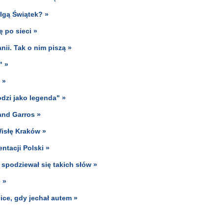
Igą Świątek? »
 po sieci »
ii. Tak o nim piszą »
" »
 »
dzi jako legenda" »
and Garros »
isłę Kraków »
ntacji Polski »
 spodziewał się takich słów »
 »
ice, gdy jechał autem »