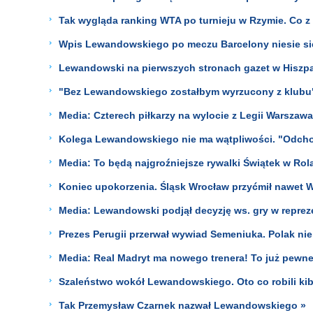
Tak wygląda ranking WTA po turnieju w Rzymie. Co z 
Wpis Lewandowskiego po meczu Barcelony niesie się
Lewandowski na pierwszych stronach gazet w Hiszpan
"Bez Lewandowskiego zostałbym wyrzucony z klubu
Media: Czterech piłkarzy na wylocie z Legii Warszawa
Kolega Lewandowskiego nie ma wątpliwości. "Odcho
Media: To będą najgroźniejsze rywalki Świątek w Rol
Koniec upokorzenia. Śląsk Wrocław przyćmił nawet W
Media: Lewandowski podjął decyzję ws. gry w repreze
Prezes Perugii przerwał wywiad Semeniuka. Polak nie
Media: Real Madryt ma nowego trenera! To już pewne
Szaleństwo wokół Lewandowskiego. Oto co robili kib
Tak Przemysław Czarnek nazwał Lewandowskiego »