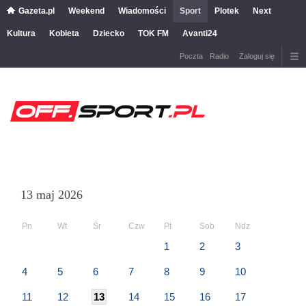
Gazeta.pl
Weekend
Wiadomości
Sport
Plotek
Next
Kultura
Kobieta
Dziecko
TOK FM
Avanti24
Poczta
Radio
Zaloguj się
13 maj 2026
Pn
Wt
Śr
Czw
Pt
Sob
Ndz
1
2
3
4
5
6
7
8
9
10
11
12
13
14
15
16
17