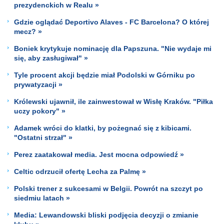
prezydenckich w Realu »
Gdzie oglądać Deportivo Alaves - FC Barcelona? O której
mecz? »
Boniek krytykuje nominację dla Papszuna. "Nie wydaje mi
się, aby zasługiwał" »
Tyle procent akcji będzie miał Podolski w Górniku po
prywatyzacji »
Królewski ujawnił, ile zainwestował w Wisłę Kraków. "Piłka
uczy pokory" »
Adamek wróci do klatki, by pożegnać się z kibicami.
"Ostatni strzał" »
Perez zaatakował media. Jest mocna odpowiedź »
Celtic odrzucił ofertę Lecha za Palmę »
Polski trener z sukcesami w Belgii. Powrót na szczyt po
siedmiu latach »
Media: Lewandowski bliski podjęcia decyzji o zmianie