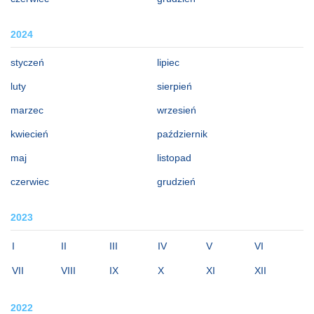
2024
styczeń
lipiec
luty
sierpień
marzec
wrzesień
kwiecień
październik
maj
listopad
czerwiec
grudzień
2023
I
II
III
IV
V
VI
VII
VIII
IX
X
XI
XII
2022