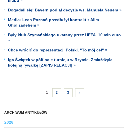
klubu »
Dogadali się! Bayern podjął decyzję ws. Manuela Neuera »
Media: Lech Poznań przedłużył kontrakt z Alim
Gholizadehem »
Były klub Szymańskiego ukarany przez UEFA. 10 mln euro
»
Chce wrócić do reprezentacji Polski. "To mój cel" »
Iga Świątek w półfinale turnieju w Rzymie. Zmiażdżyła
kolejną rywalkę [ZAPIS RELACJI] »
1
2
3
»
ARCHIWUM ARTYKUŁÓW
2026