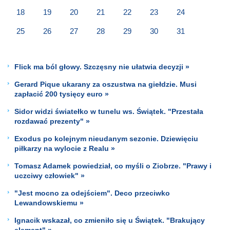
18
19
20
21
22
23
24
25
26
27
28
29
30
31
Flick ma ból głowy. Szczęsny nie ułatwia decyzji »
Gerard Pique ukarany za oszustwa na giełdzie. Musi
zapłacić 200 tysięcy euro »
Sidor widzi światełko w tunelu ws. Świątek. "Przestała
rozdawać prezenty" »
Exodus po kolejnym nieudanym sezonie. Dziewięciu
piłkarzy na wylocie z Realu »
Tomasz Adamek powiedział, co myśli o Ziobrze. "Prawy i
uczciwy człowiek" »
"Jest mocno za odejściem". Deco przeciwko
Lewandowskiemu »
Ignacik wskazał, co zmieniło się u Świątek. "Brakujący
element" »