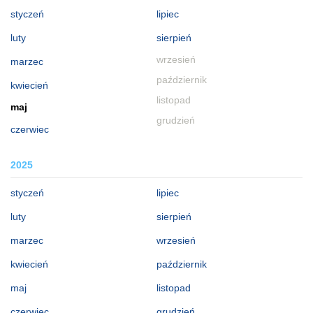
styczeń
lipiec
luty
sierpień
wrzesień
marzec
październik
kwiecień
listopad
maj
grudzień
czerwiec
2025
styczeń
lipiec
luty
sierpień
marzec
wrzesień
kwiecień
październik
maj
listopad
czerwiec
grudzień