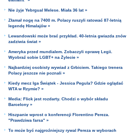
Nie żyje Yebrgual Melese. Miała 36 lat »
Złamał nogę na 7400 m. Polacy ruszyli ratować 87-letnią
legendę Himalajów »
Lewandowski może brać przykład. 40-letnia gwiazda znów
zadziwia świat »
Ameryka przed mundialem. Zobaczyli oprawę Legii.
Wyobraź sobie LGBT+ na Żylecie »
Najbardziej osobisty wywiad z Grbiciem. Takiego trenera
Polacy jeszcze nie poznali »
Kiedy mecz Iga Świątek - Jessica Pegula? Gdzie oglądać
WTA w Rzymie? »
Media: Flick jest rozdarty. Chodzi o wybór składu
Barcelony »
Hiszpanie wprost o konferencji Florentino Pereza.
"Prawdziwa farsa" »
To może być najgroźniejszy rywal Pereza w wyborach