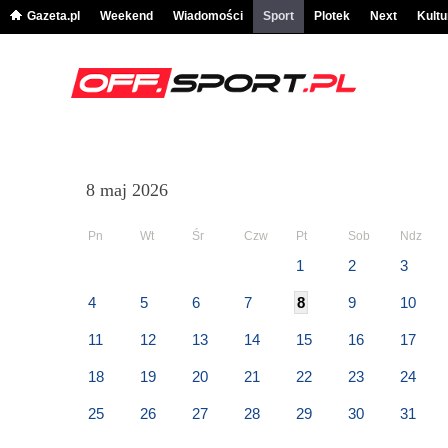
Gazeta.pl
Weekend
Wiadomości
Sport
Plotek
Next
Kultu
8 maj 2026
Pn
Wt
Śr
Czw
Pt
Sob
Ndz
1
2
3
4
5
6
7
8
9
10
11
12
13
14
15
16
17
18
19
20
21
22
23
24
25
26
27
28
29
30
31