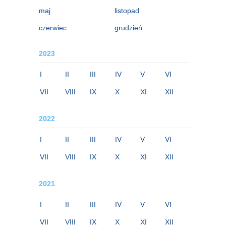
maj
listopad
czerwiec
grudzień
2023
I
II
III
IV
V
VI
VII
VIII
IX
X
XI
XII
2022
I
II
III
IV
V
VI
VII
VIII
IX
X
XI
XII
2021
I
II
III
IV
V
VI
VII
VIII
IX
X
XI
XII