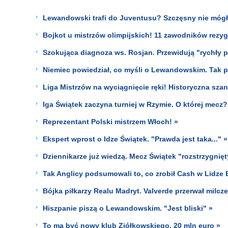
Lewandowski trafi do Juventusu? Szczęsny nie mógł 
Bojkot u mistrzów olimpijskich! 11 zawodników rezyg
Szokująca diagnoza ws. Rosjan. Przewidują "rychły 
Niemiec powiedział, co myśli o Lewandowskim. Tak 
Liga Mistrzów na wyciągnięcie ręki! Historyczna sza
Iga Świątek zaczyna turniej w Rzymie. O której me
Reprezentant Polski mistrzem Włoch! »
Ekspert wprost o Idze Świątek. "Prawda jest taka..." »
Dziennikarze już wiedzą. Mecz Świątek "rozstrzygnięt
Tak Anglicy podsumowali to, co zrobił Cash w Lidze 
Bójka piłkarzy Realu Madryt. Valverde przerwał milcze
Hiszpanie piszą o Lewandowskim. "Jest bliski" »
To ma być nowy klub Ziółkowskiego. 20 mln euro »