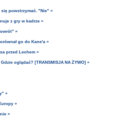
się powstrzymać. "Nie" »
nuje z gry w kadrze »
powrót" »
porównał go do Kane'a »
nsa przed Lechem »
cz? Gdzie oglądać? [TRANSMISJA NA ŻYWO] »
y" »
Europy »
nie »