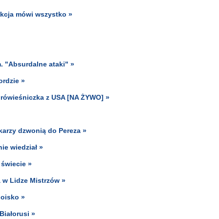
akcja mówi wszystko »
. "Absurdalne ataki" »
ordzie »
ą rówieśniczka z USA [NA ŻYWO] »
karzy dzwonią do Pereza »
nie wiedział »
świecie »
a w Lidze Mistrzów »
boisko »
Białorusi »