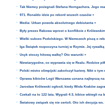
Tak Niemcy pożegnali Stefana Horngachera. Jego re
971. Ronaldo idzie po rekord wszech czasów »
Media: Urban powoła absolutnego debiutanta »
Były prezes Rakowa wprost o konflikcie z Królewskim
Wielki sukces Podolskiego. W Niemczech piszą o rek
Iga Świątek rozpoczyna turniej w Rzymie. Jej rywalk
Usyk stoczy hitową walkę? Oto warunki »
Niewiarygodne, co wyprawia się w Realu. Rodzice pił
Polski mistrz olimpijski zakończył karierę. Nikt o tym 
Oprawa kibiców Legii Warszawa uznana najlepszą na 
Jarosław Królewski ogłosił, kiedy Wisła Kraków zagr
Czekali na to 122 lata. Wygrali 4:3, kibice wbiegli na 
Światowy związek się nie certoli. Oto ich decyzja ws. 