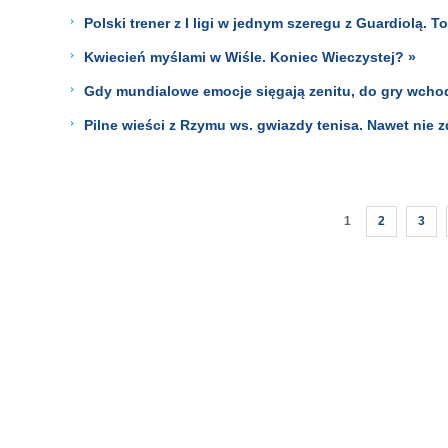
Polski trener z I ligi w jednym szeregu z Guardiolą. To
Kwiecień myślami w Wiśle. Koniec Wieczystej? »
Gdy mundialowe emocje sięgają zenitu, do gry wcho
Pilne wieści z Rzymu ws. gwiazdy tenisa. Nawet nie z
1
2
3