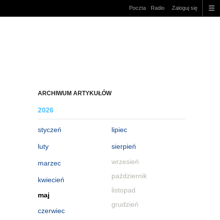
Poczta
Radio
Zaloguj się
ARCHIWUM ARTYKUŁÓW
2026
styczeń
lipiec
luty
sierpień
wrzesień
marzec
październik
kwiecień
listopad
maj
grudzień
czerwiec