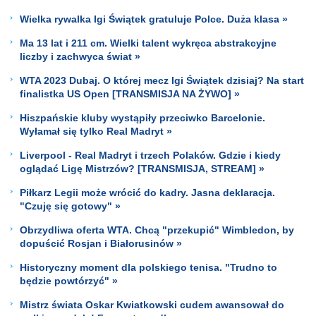
Wielka rywalka Igi Świątek gratuluje Polce. Duża klasa »
Ma 13 lat i 211 cm. Wielki talent wykręca abstrakcyjne
liczby i zachwyca świat »
WTA 2023 Dubaj. O której mecz Igi Świątek dzisiaj? Na start
finalistka US Open [TRANSMISJA NA ŻYWO] »
Hiszpańskie kluby wystąpiły przeciwko Barcelonie.
Wyłamał się tylko Real Madryt »
Liverpool - Real Madryt i trzech Polaków. Gdzie i kiedy
oglądać Ligę Mistrzów? [TRANSMISJA, STREAM] »
Piłkarz Legii może wrócić do kadry. Jasna deklaracja.
"Czuję się gotowy" »
Obrzydliwa oferta WTA. Chcą "przekupić" Wimbledon, by
dopuścić Rosjan i Białorusinów »
Historyczny moment dla polskiego tenisa. "Trudno to
będzie powtórzyć" »
Mistrz świata Oskar Kwiatkowski cudem awansował do