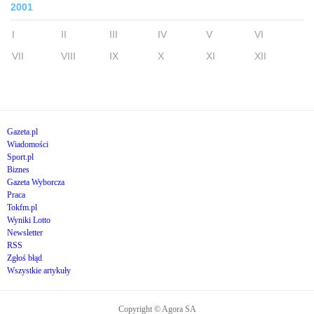
2001
I
II
III
IV
V
VI
VII
VIII
IX
X
XI
XII
Gazeta.pl
Wiadomości
Sport.pl
Biznes
Gazeta Wyborcza
Praca
Tokfm.pl
Wyniki Lotto
Newsletter
RSS
Zgłoś błąd
Wszystkie artykuły
Copyright © Agora SA