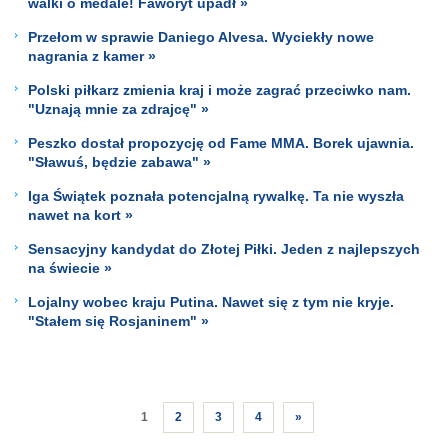
walki o medale! Faworyt upadł »
Przełom w sprawie Daniego Alvesa. Wyciekły nowe
nagrania z kamer »
Polski piłkarz zmienia kraj i może zagrać przeciwko nam.
"Uznają mnie za zdrajcę" »
Peszko dostał propozycję od Fame MMA. Borek ujawnia.
"Sławuś, będzie zabawa" »
Iga Świątek poznała potencjalną rywalkę. Ta nie wyszła
nawet na kort »
Sensacyjny kandydat do Złotej Piłki. Jeden z najlepszych
na świecie »
Lojalny wobec kraju Putina. Nawet się z tym nie kryje.
"Stałem się Rosjaninem" »
1
2
3
4
»