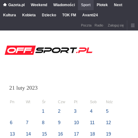
Gazeta.pl
Weekend
Wiadomości
Sport
Plotek
Next
Kultura
Kobieta
Dziecko
TOK FM
Avanti24
Poczta
Radio
Zaloguj się
21 luty 2023
Pn
Wt
Śr
Czw
Pt
Sob
Ndz
1
2
3
4
5
6
7
8
9
10
11
12
13
14
15
16
17
18
19