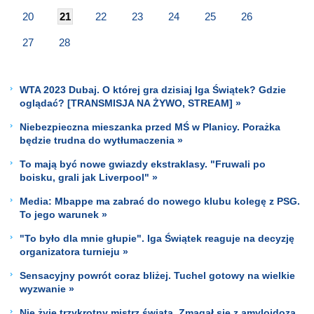
20
21
22
23
24
25
26
27
28
WTA 2023 Dubaj. O której gra dzisiaj Iga Świątek? Gdzie
oglądać? [TRANSMISJA NA ŻYWO, STREAM] »
Niebezpieczna mieszanka przed MŚ w Planicy. Porażka
będzie trudna do wytłumaczenia »
To mają być nowe gwiazdy ekstraklasy. "Fruwali po
boisku, grali jak Liverpool" »
Media: Mbappe ma zabrać do nowego klubu kolegę z PSG.
To jego warunek »
"To było dla mnie głupie". Iga Świątek reaguje na decyzję
organizatora turnieju »
Sensacyjny powrót coraz bliżej. Tuchel gotowy na wielkie
wyzwanie »
Nie żyje trzykrotny mistrz świata. Zmagał się z amyloidozą