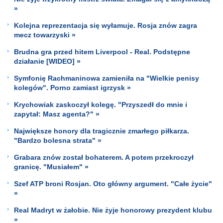
»
Kolejna reprezentacja się wyłamuje. Rosja znów zagra
mecz towarzyski »
Brudna gra przed hitem Liverpool - Real. Podstępne
działanie [WIDEO] »
Symfonię Rachmaninowa zamieniła na "Wielkie penisy
kolegów". Porno zamiast igrzysk »
Krychowiak zaskoczył kolegę. "Przyszedł do mnie i
zapytał: Masz agenta?" »
Największe honory dla tragicznie zmarłego piłkarza.
"Bardzo bolesna strata" »
Grabara znów został bohaterem. A potem przekroczył
granicę. "Musiałem" »
Szef ATP broni Rosjan. Oto główny argument. "Całe życie"
»
Real Madryt w żałobie. Nie żyje honorowy prezydent klubu
»